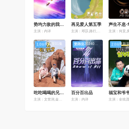
势均力敌的我们第二季
再见爱人第五季
主演：内详
主演：邓莎,路行,李施嬅,车崇健,何美延,梁淞,胡彦斌,姜逸磊,林心如,李维嘉,刘擎,张春
更新至01集
更新至20240325期
更新至
1.0分
10.0分
2.0分
吃吃喝喝的兄弟们2
百分百出品
福宝和爷爷
主演：文世润,金俊铉,金宣虎
主演：内详