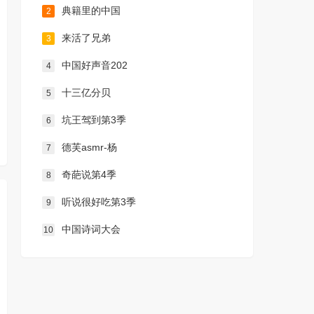
典籍里的中国
2
来活了兄弟
3
中国好声音202
4
十三亿分贝
5
坑王驾到第3季
6
德芙asmr-杨
7
奇葩说第4季
8
听说很好吃第3季
9
中国诗词大会
10