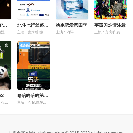
声生不息·华流季
北斗七行丝路之旅
换乘恋爱第四季
宇宙闪烁请注意
主演：何炅,庾澄庆,苏有朋
主演：秦海璐,秦岚,辛芷蕾,迪丽热巴,赵昭仪,王安宇,胡先煦
主演：内详
主演：黄晓明,黄子韬,刘耀文,邵子恒,王鹤棣,于洋
01集
更新至20240323期
4.0分
2
哈哈哈哈哈第四季
主演：全炫茂,张度妍,姜哲元,宝家族
主演：邓超,陈赫,鹿晗,范志毅,董宝石,王勉,蔡国庆,李维嘉,荣梓杉
九游会官方网站登录 copyright © 2015-2022 all rights reserved