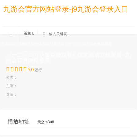
九游会官方网站登录-j9九游会登录入口
视频
九游会官方网站登录-j9九游会登录入口
»
»
一二三四五全集免费观看
《一二三四五全集免费观看》综艺高清在线观看 -九
游会官方网站登录
5.0
还行
分类：
主演：
导演：
播放地址
天空m3u8