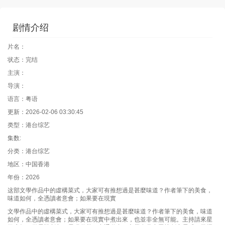
剧情介绍
片名：
状态：完结
主演：
导演：
语言：粤语
更新：2026-02-06 03:30:45
类型：港台综艺
集数:
分类：港台综艺
地区：中国香港
年份：2026
这部文學作品中的虛構菜式，大家可有推想過是甚麼味道？作者筆下的美食，
味道如何，全憑讀者意會；如果要在現實
文學作品中的虛構菜式，大家可有推想過是甚麼味道？作者筆下的美食，味道
如何，全憑讀者意會；如果要在現實中煮出來，也並非全無可能。主持請來星