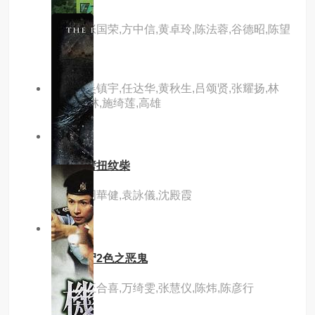
主演：张国荣,方中信,黄卓玲,陈法蓉,谷德昭,陈望
华
主演：吴镇宇,任达华,黄秋生,吕颂贤,张耀扬,林
雪,王天林,施绮莲,高雄
8.0分
hd
横纹刀劈扭纹柴
主演：周華健,袁詠儀,沈殿霞
3.0分
hd
山村老尸2色之恶鬼
主演：王合喜,万绮雯,张慧仪,陈炜,陈彦行