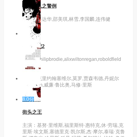
机动部队之警例
主演：任达华,邵美琪,林雪,李国麟,连伟健
1.0分
hd
僵尸日记2
主演：philipbrodie,alixwiltonregan,roboldfield
主演：克里约翰塞维尔,莫罗,贾森韦德,丹妮尔
chuchran,威廉·鲁比奥,马修·里斯
8.0分
hd
街头之王
主演：基努·里维斯,福里斯特·惠特克,休·劳瑞,克
里斯·埃文斯,塞德里克·凯尔斯,杰·摩尔,泰瑞·克鲁