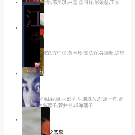
主演：任达华,邵美琪,林雪,曾国祥,彭敬慈,王文
成,吴丽
8.0分
hd
枪王
主演：张国荣,方中信,黄卓玲,陈法蓉,谷德昭,陈望
华
6.0分
完结
圈套
主演：仲间由纪惠,阿部宽,生濑胜久,前原一辉,野
际阳子,大岛蓉子,菅井琴,成海璃子
3.0分
hd
山村老尸2色之恶鬼