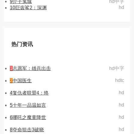
9
介子鬼城
hd中字
hd
10
巨齿鲨2：深渊
热门资讯
1
志愿军：雄兵出击
hd中字
hdtc
2
中国医生
hd
4
复仇者联盟4：终
hd
5
十年一品温如言
hd
6
哪吒之魔童降世
hd
8
夺命狙击3破晓