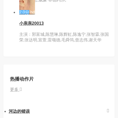
2.0分
hd
小亲亲20013
主演：郭富城,陈慧琳,陈辉虹,陈逸宁,张智霖,张国
荣,张达明,宣萱,雷颂德,毛舜筠,曾志伟,谢天华
热播动作片
更多
河边的错误