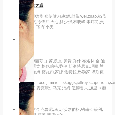
决战紫禁之巅
主演：刘德华,郑伊健,张家辉,赵薇,wei,zhao,杨恭
如,谭耀文,徐锦江,天心,徐少强,林晓峰,李炜尚,吴
志雄,黄一飞,印小天
5.0分
hd
透明人
主演：伊丽莎白·苏,凯文·贝肯,乔什·布洛林,金·迪
肯斯,格雷戈·格伦伯格,乔伊·斯洛特尼克,玛丽·兰
德尔,威廉姆·德瓦内,罗娜·迈特拉,巴勃罗·埃斯皮
诺
萨,margot,rose,jimmie,f.,skaggs,jeffrey,scaperrotta,sara
帕特里克·麦克康尔马克,汤姆·伍德鲁夫,加里·a·赫
克
主演：乔治·克鲁尼,马克·沃尔伯格,约翰·c·赖利,
戴安·琳恩,威廉·菲德内尔,