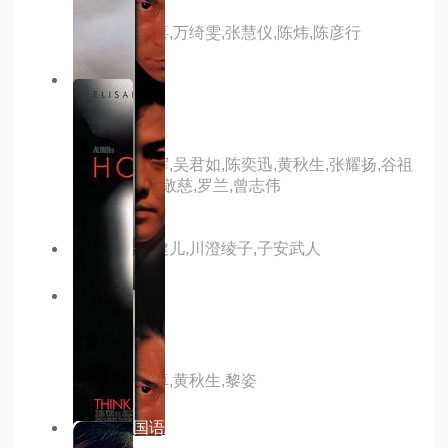
主演：王合喜,万绮雯,张慧仪,陈炜,陈彦行
8.0分
hd
江湖告急
主演：梁家辉,吴君如,陈奕迅,黄秋生,张耀扬,谷祖
琳,陈辉虹,彭敬慈,罗兰,曾志伟
主演：野岛健儿,川澄绫子,子安武人
8.0分
hd
生死拳速
主演：赵文卓,黄秋生,黎姿
4.0分
hd国语