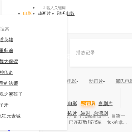
电影
动画片
邵氏电影
搜索
道英雄
»
动作片
»
枪王
里归途
播放记录
《枪王》电影高清在线观看 -九游会官方网站登录
牌大保镖
8.0
推荐
神传奇
电影
动画片
邵氏电
分类：
动作片
地区：
年份：
后的法师
更新：
2024-03-16 20:13:58
魂之熊孩子
主演：
电影
动画片
邵氏电影
动作片
喜剧片
子牙
导演：
爱情片
科幻片
恐怖片
港剧
台湾剧
视频
疯狂元素城
简介：
简介：rick（张国荣饰）是个顶级射击手，自第一
次参加ipsc实战枪击比赛起，已连获数届冠军，rick的拿...
韩剧
日剧
视频
详情