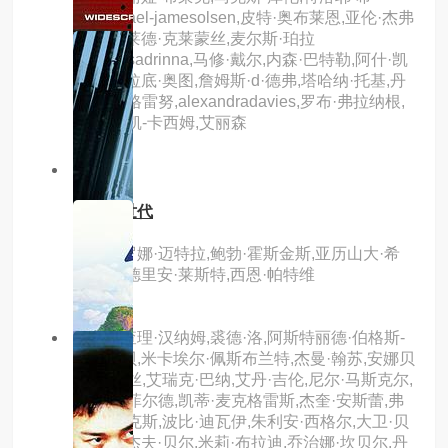
文,michael-jamesolsen,皮特·奥布莱恩,亚伦·杰弗
里,阿德莱德·克莱蒙丝,麦尔斯·珀拉
德,chrissadrinna,马修·戴尔,内森·巴特勒,阿什·凯
迪,苏格拉底·奥图,詹姆斯·d·德弗,塔哈纳·托基,丹
尼尔·内格雷努,alexandradavies,罗布·弗拉纳根,
哈基姆·凯-卡西姆,艾丽森
2.0分
hd
决战末世代
主演：罗娜·迈特拉,鲍勃·霍斯金斯,亚历山大·希
迪格,艾德里安·莱斯特,西恩·帕特维
主演：查理·汉纳姆,裘德·洛,阿斯特丽德·伯格斯-
弗瑞斯贝,米卡埃尔·佩斯布兰特,杰曼·翰苏,安娜贝
拉·沃丽丝,艾瑞克·巴纳,艾丹·吉伦,尼尔·马斯克尔,
赫敏·科菲尔德,凯蒂·麦克格雷斯,杰奎·安斯蕾,弗
莱迪·福克斯,波比·迪瓦伊,朱利安·西格尔,大卫·贝
克汉姆,杰夫·贝尔,米莉·布拉迪,乔治娜·坎贝尔,丹