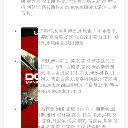
斯,娜奥米·哈里斯,科曼,玛莎·希加瑞达,约翰·考伯
特,阿莫里·诺拉斯科,cleshaheedsloan,诺尔·古格
雷米
主演：三浦春马,长谷川博己,水原希子,本乡奏多,
三浦贵大,樱庭奈奈美,松尾谕,石原里美,泷正则,国
村隼,渡部秀,水崎绫女,武田梨奈
主演：方·基默,伊丽莎白·苏,拉德·舍博德兹加,瓦
列里·尼古拉耶夫,亨利·古德曼,艾伦·阿姆斯特朗,
迈克尔·伯恩,埃夫吉恩尼·拉扎雷夫,伊琳娜·阿贝
克斯莫娃,列夫·普雷古诺夫,夏洛特康威尔,艾米莉·
莫迪默,lucijaserbedzija,维利贝·托皮奇,汤米·弗拉
纳根,egorpazenko,adamsmith
主演：休·杰克曼,列维·施瑞博尔,丹尼·赫斯顿,威
廉姆·亚当斯,琳恩·柯林斯,凯文·杜兰,多米尼克·莫
纳汉,泰勒·克奇,丹尼尔·海尼,瑞安·雷诺兹,蒂姆·波
考克,朱丽娅·布莱克,马克斯·库伦,特洛耶·希