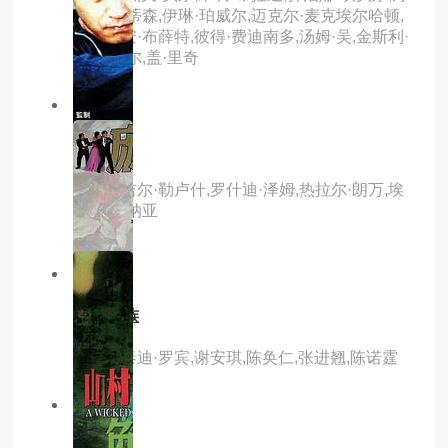
尼尔·斯蒂森,伊琳·珀威尔,迈克尔·麦克埃尔哈顿,
阿德里安·布薛特,彼得·费迪南多,汤姆·吴,金斯利·
本-阿迪尔,盖·里奇
6.0分
hd
空白点
主演：吉尔·勒卢什,罗什迪·泽姆,热拉尔·朗万,埃
伦娜·安纳亚
8.0分
hd
4拍4家族
主演：泰迪·罗宾,谢安琪,陈奂仁,张进翘,陈诺霆
8.0分
hd
枪王