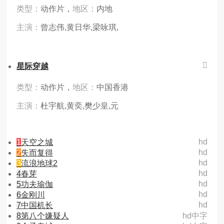
类型：
动作片，
地区：
内地
主演：
曾志伟,黄日华,梁咏琪,
星际穿越
类型：
动作片，
地区：
中国香港
主演：
杜宇航,黄奕,樊少皇,元
hd
1
天空之城
hd
2
失而复得
hd
3
流浪地球2
hd
4
春芽
hd
5
功夫瑜伽
hd
6
金刚川
hd
7
中国机长
8
第八个嫌疑人
hd中字