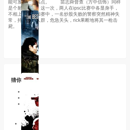
能可发挥到最高点。 苗志舜督查（方中信饰）同样
是个射击好手，这一次，两人在ipsc比赛中各显身手，
不相上下。附加赛中，一名炒股失败的警察突然精神失
常，持枪威胁人群，危急关头，rick果断地将其一枪击
毙。
猜你喜欢
同类型
同地区
同年份
9.0分
hd