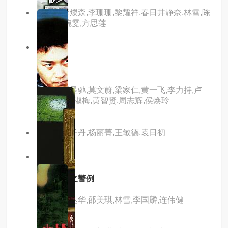
主演：李燦森,李珊珊,黎耀祥,春日井静奈,林雪,陈
惠敏,袁婉雯,方思莲
2.0分
hd
回魂
主演：周星驰,莫文蔚,梁家仁,黄一飞,李力持,卢
雄,张莽,谭淑梅,黄智贤,周志辉,侯焕玲
主演：甄子丹,杨丽菁,王敏德,袁日初
9.0分
hd
机动部队之警例
主演：任达华,邵美琪,林雪,李国麟,连伟健