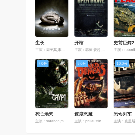
生长
开棺
史前巨鳄2
主演：周子其,李文婷,陈楚乔
主演：韩栋,姜超,王禛,何中华,佟磊,周晓鸥
hd
hd
7.0分
9.0分
10.0分
死亡地穴
速度恶魔
恐怖列车
主演：sarahoh,mikeranallo,abramay,cristenirene,joannake,delainastevens,r.keithwilson,nathanhill,michaeldavidhill,hollywoodyates,sethgandrud,savanahd.mcmahon,e.adamthomas
主演：philaustin