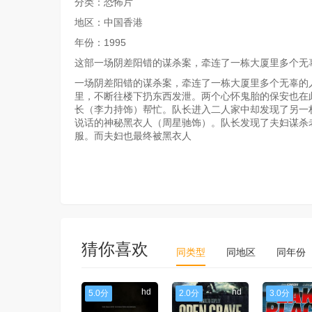
分类：恐怖片
地区：中国香港
年份：1995
这部一场阴差阳错的谋杀案，牵连了一栋大厦里多个无
一场阴差阳错的谋杀案，牵连了一栋大厦里多个无辜
里，不断往楼下扔东西发泄。两个心怀鬼胎的保安也在
长（李力持饰）帮忙。队长进入二人家中却发现了另一
说话的神秘黑衣人（周星驰饰）。队长发现了夫妇谋杀
服。而夫妇也最终被黑衣人
猜你喜欢
同类型
同地区
同年份
hd
hd
5.0分
2.0分
3.0分