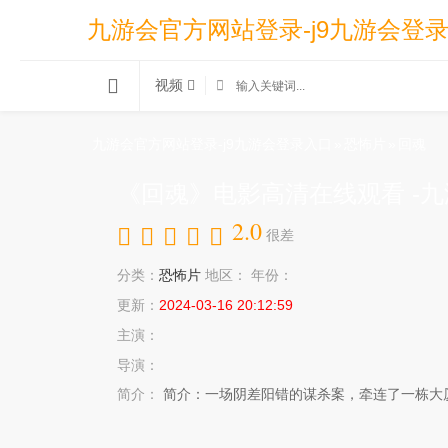
九游会官方网站登录-j9九游会登
视频
九游会官方网站登录-j9九游会登录入口
»
恐怖片
»
回魂
《回魂》电影高清在线观看 -
2.0
很差
分类：
恐怖片
地区：
年份：
更新：
2024-03-16 20:12:59
主演：
导演：
简介：
简介：一场阴差阳错的谋杀案，牵连了一栋大厦里