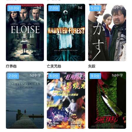
hd
hd
hd中字
10.0分
7.0分
5.0分
疗养怨
亡灵咒怨
失踪
hd中字
hd
hd中字
2.0分
6.0分
9.0分