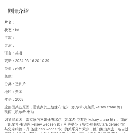
剧情介绍
片名：
状态：hd
主演：
导演：
语言：英语
更新：2024-03-16 20:10:39
类型：恐怖片
集数:
分类：恐怖片
地区：美国
年份：2008
这部因某些原因，雷克家的三姐妹布瑞尔（凯尔希·克莱恩 kelsey crane 饰）、
凯丽（凯尔希·韦迪
因某些原因，雷克家的三姐妹布瑞尔（凯尔希·克莱恩 kelsey crane 饰）、凯丽
（凯尔希·韦迪恩 kelsey wedeen 饰）和萨曼莎（塔拉·格莱德 tara gerard 饰）
与父亲约翰（丹·伍兹 dan woods 饰）的关系分外紧张，她们搬出家去，各自过