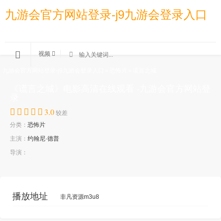
九游会官方网站登录-j9九游会登录入口
视频
九游会官方网站登录-j9九游会登录入口
»
恐怖片
»
谎言之城
《谎言之城》电影高清在线观看 -九游会官方网站登
录
3.0
较差
分类：
恐怖片
主演：
约翰尼·德普
导演：
播放地址
非凡资源m3u8