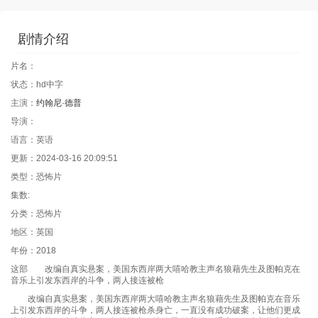
剧情介绍
片名：
状态：hd中字
主演：
约翰尼·德普
导演：
语言：英语
更新：2024-03-16 20:09:51
类型：恐怖片
集数:
分类：恐怖片
地区：英国
年份：2018
这部 改编自真实悬案，美国东西岸两大嘻哈教主声名狼藉先生及图帕克在
音乐上引发东西岸的斗争，两人接连被枪
改编自真实悬案，美国东西岸两大嘻哈教主声名狼藉先生及图帕克在音乐
上引发东西岸的斗争，两人接连被枪杀身亡，一直没有成功破案，让他们更成