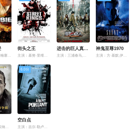
登
街头之王
进击的巨人真人版
神鬼至尊1970
主演：克里约翰塞维尔,莫罗,贾森韦德,丹妮尔chuchran,威廉·鲁比奥,马修·里斯
主演：基努·里维斯,福里斯特·惠特克,休·劳瑞,克里斯·埃文斯,塞德里克·凯尔斯,杰·摩尔,泰瑞·克鲁斯,娜奥米·哈里斯,科曼,玛莎·希加瑞达,约翰·考伯特,阿莫里·诺拉斯科,cleshaheedsloan,诺尔·古格雷米
主演：三浦春马,长谷川博己,水原希子,本乡奏多,三浦贵大,樱庭奈奈美,松尾谕,石原里美,泷正则,国村隼,渡部秀,水崎绫女,武田梨奈
主演：方·基默,伊丽莎白·苏,拉德·舍博德兹加,瓦列里·尼古拉耶夫,亨利·古德曼,艾伦·阿姆斯特朗,迈克尔·伯恩,埃夫吉恩尼·拉扎雷夫,伊琳娜·阿贝克斯莫娃,列夫·普雷古诺夫,夏洛特康威尔,艾米莉·莫迪默,lucijaserbedzija,维利贝·托皮奇,汤米·弗拉纳根,egorpazenko,adamsmith
hd
hd
6.0分
空白点
主演：查理·汉纳姆,裘德·洛,阿斯特丽德·伯格斯-弗瑞斯贝,米卡埃尔·佩斯布兰特,杰曼·翰苏,安娜贝拉·沃丽丝,艾瑞克·巴纳,艾丹·吉伦,尼尔·马斯克尔,赫敏·科菲尔德,凯蒂·麦克格雷斯,杰奎·安斯蕾,弗莱迪·福克斯,波比·迪瓦伊,朱利安·西格尔,大卫·贝克汉姆,杰夫·贝尔,米莉·布拉迪,乔治娜·坎贝尔,丹尼尔·斯蒂森,伊琳·珀威尔,迈克尔·麦克埃尔哈顿,阿德里安·布薛特,彼得·费迪南多,汤姆·吴,金斯利·本-阿迪尔,盖·里奇
主演：吉尔·勒卢什,罗什迪·泽姆,热拉尔·朗万,埃伦娜·安纳亚