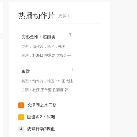
热播动作片
更多
变形金刚：超能勇
类型：
动作片，
地区：
韩国
主演：
朴海日,柳承龙,大谷亮平
狼群
类型：
动作片，
地区：
中国大陆
主演：
杜江,王千源,佟丽娅,韩
长津湖之水门桥
2
巨齿鲨2：深渊
3
战斧行动2喋血
4