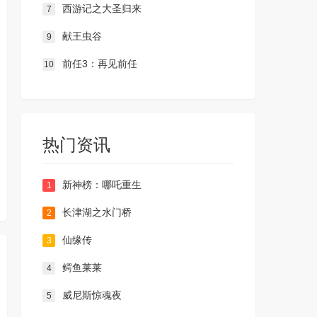
西游记之大圣归来
7
献王虫谷
9
前任3：再见前任
10
热门资讯
新神榜：哪吒重生
1
长津湖之水门桥
2
仙缘传
3
鳄鱼莱莱
4
威尼斯惊魂夜
5