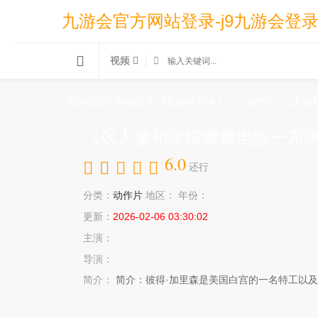
九游会官方网站登录-j9九游会登
视频
九游会官方网站登录-j9九游会登录入口
»
动作片
»
巜人妻
《巜人妻初次按摩摩电影一东琳
6.0
还行
分类：
动作片
地区：
年份：
更新：
2026-02-06 03:30:02
主演：
导演：
简介：
简介：彼得·加里森是美国白宫的一名特工以及