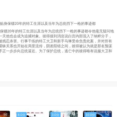
贴身保镖20年的特工生涯以及当年为总统挡下一枪的事迹都
保镖20年的特工生涯以及当年为总统挡下一枪的事迹都令他毫无疑问地
一天他也会成为追捕对象。彼得接到消息说白宫内部混入了纳粹分子，
被残忍杀害。行事干练的特工大卫和新手马琳受命负责此案，并对所有
暧昧关系也开始在局里流传，阴差阳错之间，彼得被认为就是那名预谋
手正一步步向总统逼近。为了保护总统，逃亡中的彼得唯有说服大卫和
hd
hd
hd
hd
8.0分
3.0分
10.0分