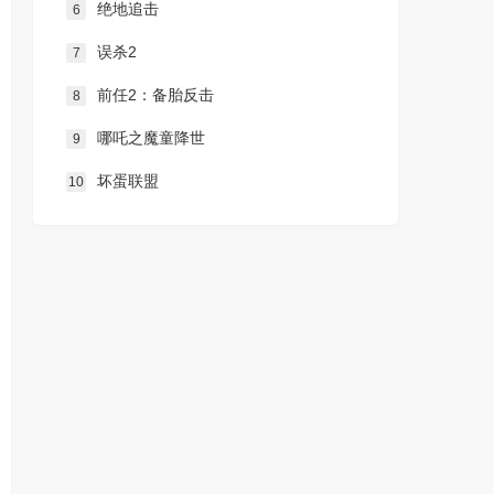
绝地追击
6
误杀2
7
前任2：备胎反击
8
哪吒之魔童降世
9
坏蛋联盟
10