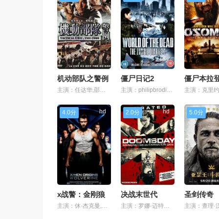
机动部队之警例
僵尸日记2
僵尸本拉
主演：任达华,邵美琪,林雪,李国麟,连伟健
主演：philipbrodie,alixwiltonregan,roboldfield
hd
hd
4.0分
2.0分
5.0分
x战警：金刚狼
决战末世代
圣剑传奇
主演：休·杰克曼,列维·施瑞博尔,丹尼·赫斯顿,威廉姆·亚当斯,琳恩·柯林斯,凯文·杜兰,多米尼克·莫纳汉,泰勒·克奇,丹尼尔·海尼,瑞安·雷诺兹,蒂姆·波考克,朱丽娅·布莱克,马克斯·库伦,特洛耶·希文,michael-jamesolsen,皮特·奥布莱恩,亚伦·杰弗里,阿德莱德·克莱蒙丝,麦尔斯·珀拉德,chrissadrinna,马修·戴尔,内森·巴特勒,阿什·凯迪,苏格拉底·奥图,詹姆斯·d·德弗,塔哈纳·托基,丹尼尔·内格雷努,alexandradavies,罗布·弗拉纳根,哈基姆·凯-卡西姆,艾丽森
主演：罗娜·迈特拉,鲍勃·霍斯金斯,亚历山大·希迪格,艾德里安·莱斯特,西恩·帕特维