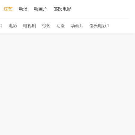
综艺
动漫
动画片
邵氏电影
口
电影
电视剧
综艺
动漫
动画片
邵氏电影