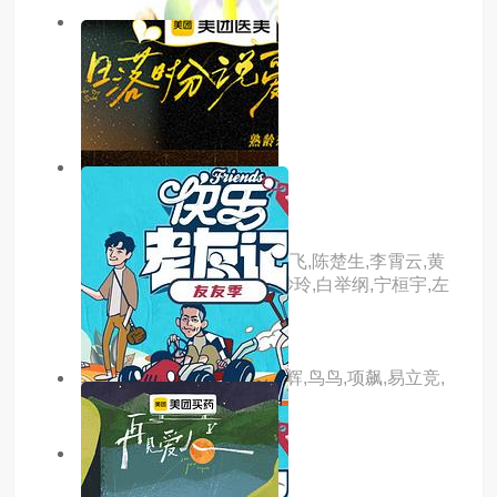
7.0分
更新至01集
去远方第二季
主演：吴彦祖
8.0分
更新至20260113集
因为是想写成歌
主演：何洁,黄雅莉,厉娜,许飞,陈楚生,李霄云,黄
英,曾轶可,段林希,刘忻,苏妙玲,白举纲,宁桓宇,左
立
主演：陈丹青,陈行甲,董宇辉,鸟鸟,项飙,易立竞,
张昊辰,张越
2.0分
更新至20260114期