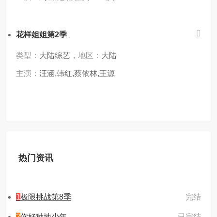
花样姐姐第2季
类型：
大陆综艺，
地区：
大陆
主演：
汪涵,韩红,蔡依林,王源
热门资讯
1
极限挑战第8季
完结
2
你好种地少年
已完结