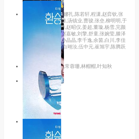
主演：侯明昊,古力娜扎,陈若轩,程潇,赵弈钦,张
南,张慧雯,胡静,李倩,汤镇业,曹骏,张垒,柳明明,于
明加,张百乔,刘雪华,赵昭仪,姜超,董璇,杨雪,完颜
洛绒,马闻远,李菲,赵嘉敏,刘擎,舒童,张婉莹,滕泽
文,潘宥诚,黄星羱,孙晶晶,李千逸,余茵,白川,李佳
洁,弭金,蒙恩,金秋,白翊汝,伍中元,崔旭宇,陈腾跃
主演：藤新,李兰陵,常蓉珊,林帽帽,叶知秋
10.0分
更新至47集
武碎星河
主演：内详
1.0分
更新至12集
叫作你的秘密