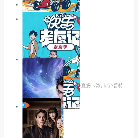
主演：李诗雅,李一花
7.0分
更新至35集
神在囧途
主演：内详
5.0分
更新至18集
新爱神之影
主演：米克·通拉亚,娜塔查·查扬卡浓,卡宁·普特
玛南
10.0分
更新至20260115期
快乐老友·有风季
主演：内详