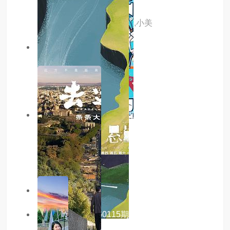
人气美食
主演：阿楠,洋子,路易,立青,小美
6.0分
更新至20260115期
日落时分说爱你
主演：.
10.0分
更新至20260115期
快乐老友·有风季
主演：内详
主演：内详
9.0分
更新至20260115期