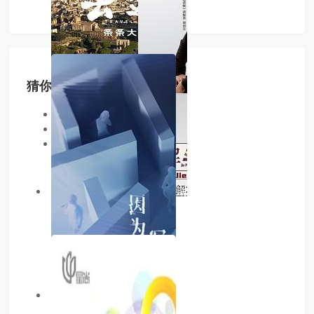
猜你喜欢
同类型
同地区
同年份
7.0分
更新至第20260114期
金牌调解2024
主演：章亭
主演：内详