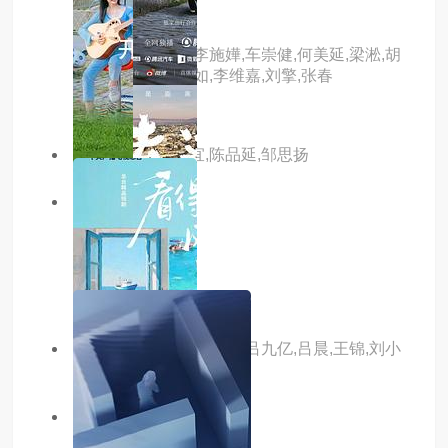
再见爱人第五季
主演：邓莎,路行,李施嬅,车崇健,何美延,梁淞,胡
彦斌,姜逸磊,林心如,李维嘉,刘擎,张春
主演：彦希,蔡卓宜,陈品延,邹思扬
7.0分
更新至01集
去远方第二季
主演：吴彦祖
主演：隋存毅,李恰,李博,吕九亿,吕晨,王锦,刘小
宾,杨明,冯奕鸣
5.0分
hd