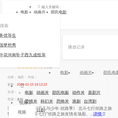
电影
动画片
邵氏电影
搜索
务优等生
»
»
北斗七行丝路之旅
国梦想秀
播放记录
《北斗七行丝路之旅》综艺高清在线观看 -九游会
中花河南坠子西九成投亲
官方网站登录
9.0
力荐
电影
动画片
邵氏电
分类：
地区：
年份：
更新：
2026-01-15 18:13:22
主演：
电影
动画片
邵氏电影
动作片
喜剧片
导演：
未知
爱情片
科幻片
恐怖片
港剧
台湾剧
视频
简介：
简介：《花儿与少年·丝路季》 北斗七行丝路之旅
韩剧
日剧
视频
带大家重温“北斗七行”丝路之旅友情名场面。...
详情