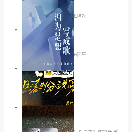
开着我的房车去旅行
主演：秦宇,李芷珺,姿娜,王坤炎
5.0分
hd
债途囧事
主演：张杰,池瑞淋,卢山,陈国平
7.0分
更新至04集
看得见风景的窗
主演：张雪迎,高至霆
8.0分
更新至20260113集
因为是想写成歌
主演：何洁,黄雅莉,厉娜,许飞,陈楚生,李霄云,黄