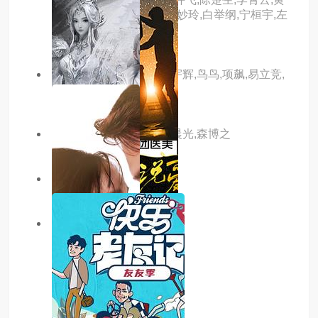
英,曾轶可,段林希,刘忻,苏妙玲,白举纲,宁桓宇,左
立
主演：陈丹青,陈行甲,董宇辉,鸟鸟,项飙,易立竞,
张昊辰,张越
主演：张鲁一,张钧甯,张晨光,森博之
主演：陈张太康,李敏
6.0分
更新至20260115期
日落时分说爱你
主演：.