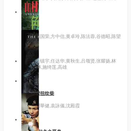
8.0分
hd
枪王
主演：张国荣,方中信,黄卓玲,陈法蓉,谷德昭,陈望
华
主演：吴镇宇,任达华,黄秋生,吕颂贤,张耀扬,林
雪,王天林,施绮莲,高雄
8.0分
hd
横纹刀劈扭纹柴
主演：周華健,袁詠儀,沈殿霞
3.0分
hd