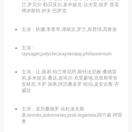
兰,罗贝尔·勒贝亚尔,多米妮克·达夫雷,保罗·普雷
博伊斯特,伊夫·巴萨克
主演：狄娜,李香琴,谭炳文,罗兰,郑君绵,高鲁泉
主演：
raysager,judycler,wayneratay,phillaurenson
主演：让-路易·特兰蒂尼昂,斯特法尼娅·桑德雷
莉,多米妮克·桑达,皮埃尔·克里蒙地,克里斯蒂安·
安林尼,卡罗·加第,阿历桑多罗·哈伯,皮安吉鲁·齐
威拉
主演：亚历桑德罗·佐杜洛夫斯
基,brontis,jodorowsky,josé,legarreta,阿方索·阿雷
奥