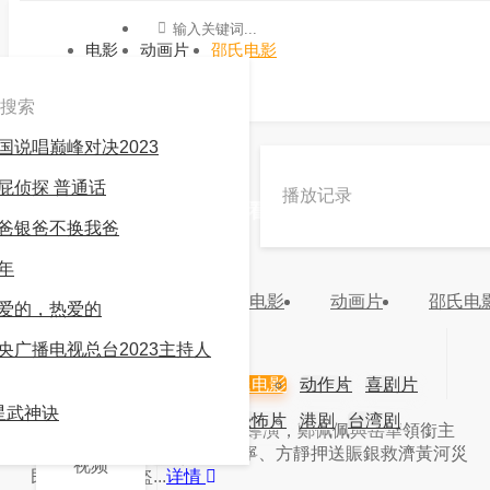
电影
动画片
邵氏电影
搜索
国说唱巅峰对决2023
»
邵氏电影
»
荒江女侠
屁侦探 普通话
播放记录
《荒江女侠》高清在线观看 -九游会官方网站登录
爸银爸不换我爸
6.0
还行
年
电影
动画片
邵氏电
分类：
邵氏电影
地区：
中国香港
年份：
爱的，热爱的
更新：
2024-03-16 19:04:43
央广播电视总台2023主持人
主演：
岳华
电影
动画片
邵氏电影
动作片
喜剧片
导演：
星武神诀
爱情片
科幻片
恐怖片
港剧
台湾剧
视频
简介：
简介：本片由何夢華導演，鄭佩佩與岳華領銜主
演。故事講述，鐵臂金剛方寧、方靜押送賑銀救濟黃河災
韩剧
日剧
视频
民，途中受到盜...
详情