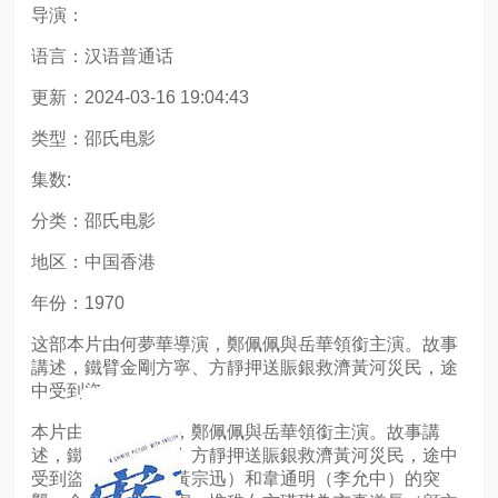
导演：
语言：汉语普通话
更新：2024-03-16 19:04:43
类型：邵氏电影
集数:
分类：邵氏电影
地区：中国香港
年份：1970
这部本片由何夢華導演，鄭佩佩與岳華領銜主演。故事
講述，鐵臂金剛方寧、方靜押送賑銀救濟黃河災民，途
中受到盜
本片由何夢華導演，鄭佩佩與岳華領銜主演。故事講
述，鐵臂金剛方寧、方靜押送賑銀救濟黃河災民，途中
受到盜寇韓世雄（黃宗迅）和韋通明（李允中）的突