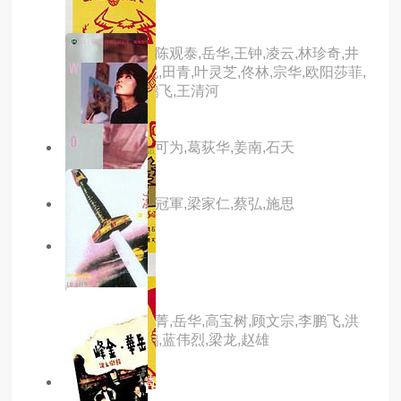
大劫案
主演：李修贤,陈观泰,岳华,王钟,凌云,林珍奇,井
莉,刘午琪,芬妮,田青,叶灵芝,佟林,宗华,欧阳莎菲,
江洋,夏萍,李鹏飞,王清河
主演：狄龙,程可为,葛荻华,姜南,石天
主演：傅声,戚冠軍,梁家仁,蔡弘,施思
7.0分
hd高清
飞燕金刀
主演：秦萍,唐菁,岳华,高宝树,顾文宗,李鹏飞,洪
金宝,罗汉,彭鹏,蓝伟烈,梁龙,赵雄
10.0分
hd高清