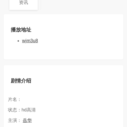
资讯
播放地址
wjm3u8
剧情介绍
片名：
状态：hd高清
主演：
岳华