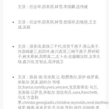
主演：任达华,邵美琪,林雪,李国麟,连伟健
主演：任达华,邵美琪,林雪,曾国祥,彭敬慈,王文
成,吴丽
主演：渥美清,新珠三千代,倍赏千惠子,香山美子,
河原崎建三,前田吟,春川真澄,三崎千惠子,野村昭
子,树木希林,高野真二,左卜全,佐藤蛾次郎,太宰久
雄,森川信,笠智众,花泽德卫
主演：路易·德·菲奈斯,让·勒费弗尔,居伊·格罗索,
米歇尔·莫多,妮科尔·韦维
尔,france,rumilly,yves,vincent,克里斯蒂安·马兰,
克洛德·让萨克,米歇尔·加拉布吕,sara,franchetti,
乌戈·方盖勒
季,christor,georgiadis,christine,reynolds,rené,berthier
保罗·梅塞,多米尼克·扎尔迪,亨利·埃托,伯纳德·查