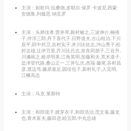
主演：妲歌玛·拉桑德,皮耶尔·保罗·卡波尼,西蒙·
安德鲁,列薇思·纳瓦罗
主演：头师佳孝,菅井琴,殿村敏之,三波伸介,楠侑
子,伴淳三郎,丹下喜代子,日野道夫,古山桂治,下川
辰平,田中邦卫,吉村实子,井川比佐志,沖山秀子,松
村达雄,辻伊万里,芥川比吕志,奈良冈朋子,三谷升,
川濑裕之,根岸明美,江角英明,加藤和夫,荒木道子,
盐泽登代路,桑山正一,三井弘次,杰瑞·藤尾,谷村昌
彦,渡边笃,藤原釜足,园佳也子,新村礼子,人见明,
江幡高志
主演：马克·莱斯特
主演：和田现子,梶芽衣子,和田浩治,范文雀,藤龙
也,青木富夫,藤田进,睦五郎,中丸忠雄