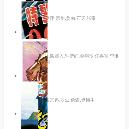
牛鬼蛇神
主演：李菁,夏萍,宗华,姜南,石天,张帝
8.0分
hd高清
女人心
主演：周润发,缪骞人,钟楚红,金燕玲,任喜宝,李琳
琳,李默,张燕君
5.0分
hd高清
来如风
主演：金汉,黄宗迅,罗烈,詹森,樊梅生
2.0分
hd高清
吉祥赌坊