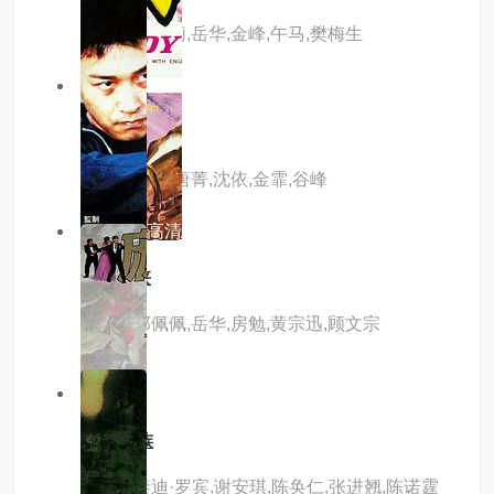
主演：何莉莉,岳华,金峰,午马,樊梅生
9.0分
hd高清
特警009
主演：杜娟,唐菁,沈依,金霏,谷峰
6.0分
hd高清
荒江女侠
主演：郑佩佩,岳华,房勉,黄宗迅,顾文宗
8.0分
hd
4拍4家族
主演：泰迪·罗宾,谢安琪,陈奂仁,张进翘,陈诺霆