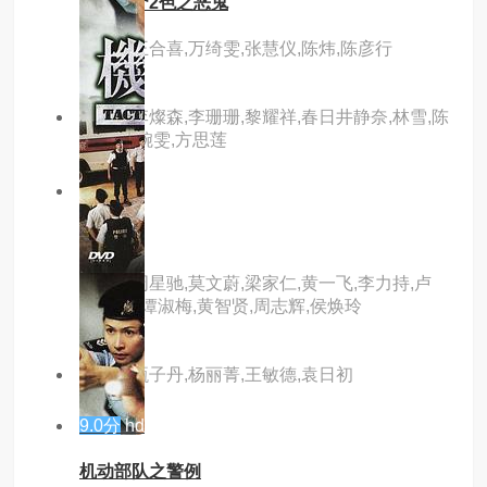
山村老尸2色之恶鬼
主演：王合喜,万绮雯,张慧仪,陈炜,陈彦行
主演：李燦森,李珊珊,黎耀祥,春日井静奈,林雪,陈
惠敏,袁婉雯,方思莲
2.0分
hd
回魂
主演：周星驰,莫文蔚,梁家仁,黄一飞,李力持,卢
雄,张莽,谭淑梅,黄智贤,周志辉,侯焕玲
主演：甄子丹,杨丽菁,王敏德,袁日初
9.0分
hd
机动部队之警例