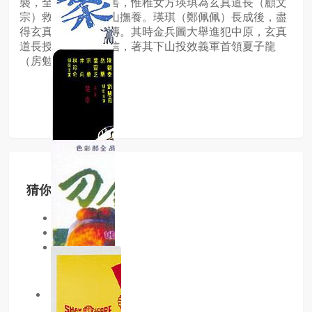
襲，全家老少遭殺害，惟稚女方瑛琪為玄真道長（顧文
宗）救出，抱入深山撫養。瑛琪（鄭佩佩）長成後，盡
得玄真道長武功真傳。其時金兵圖大舉進犯中原，玄真
道長授瑛琪一劍一信，著其下山投效義軍首領夏子龍
（房勉）……
猜你喜欢
同类型
同地区
同年份
3.0分
已完结