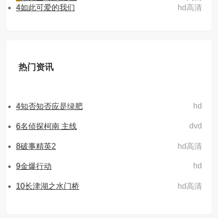
4
如此可爱的我们
hd高清
热门资讯
hd
4
知否知否应是绿肥
dvd
6
名侦探柯南 主线
8
破事精英2
hd高清
hd
9
金爆行动
10
长津湖之水门桥
hd高清