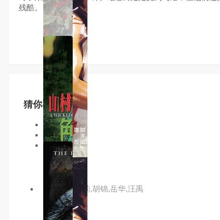
残酷。
猜你喜欢
同类型
同地区
同年份
主演：何莉莉,胡锦,岳华,汪禹