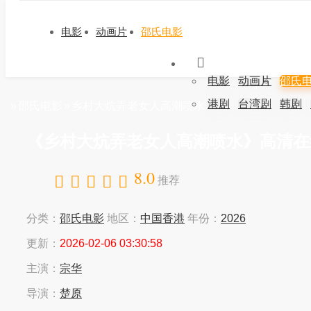
电影
动画片
邵氏电影
电影
动画片
邵氏
港剧
台湾剧
韩剧
»
邵氏电影
»
乡村大炕弄老女人高潮喷水
《乡村大炕弄老女人高潮喷水》高清在
8.0
推荐
分类：
邵氏电影
地区：
中国香港
年份：
2026
更新：
2026-02-06 03:30:58
主演：
宗华
导演：
楚原