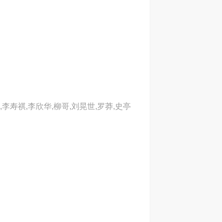
,李寿祺,李欣华,柳哥,刘晃世,罗莽,史亭