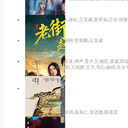
主演：徐锦江,曹查理,徐虹,王龙威,曾美淑,江珍,何家
主演：傅声,小侯,李丽丽,张展鹏,王龙威
主演：刘永,戚冠军,狄龙,傅声,姜大卫,施思,唐威,郭追
根,孙新祥,孙树培,戴彻,王国辉,王力,韦白,杨雄,余太
8.0分
hd
4拍4家族
主演：泰迪·罗宾,谢安琪,陈奂仁,张进翘,陈诺霆