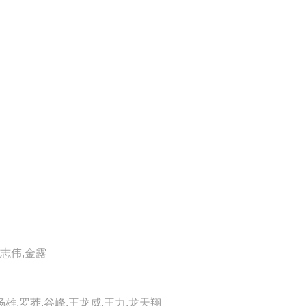
黄志伟,金露
杨雄,罗莽,谷峰,王龙威,王力,龙天翔