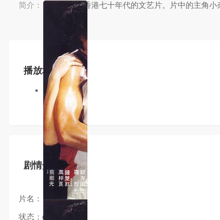
简介：
简介：这是香港七十年代的文艺片。片中的主角小杂
播放地址
wjm3u8
剧情介绍
片名：
状态：dvd