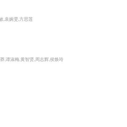
敏,袁婉雯,方思莲
莽,谭淑梅,黄智贤,周志辉,侯焕玲