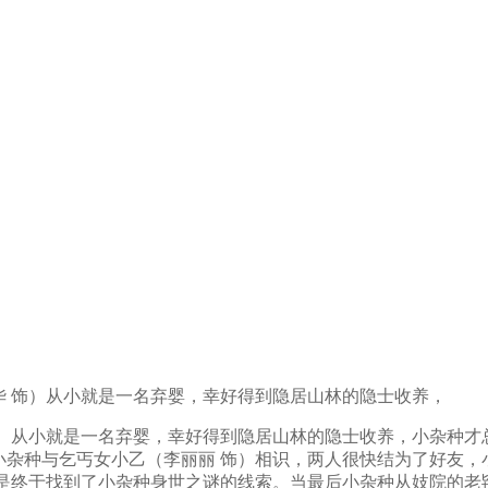
 饰）从小就是一名弃婴，幸好得到隐居山林的隐士收养，
饰）从小就是一名弃婴，幸好得到隐居山林的隐士收养，小杂种才
小杂种与乞丐女小乙（李丽丽 饰）相识，两人很快结为了好友，
还是终于找到了小杂种身世之谜的线索。当最后小杂种从妓院的老