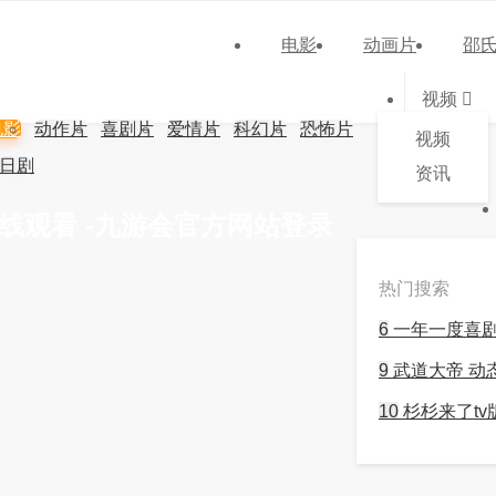
电影
动画片
邵
视频
电影
动作片
喜剧片
爱情片
科幻片
恐怖片
视频
日剧
资讯
线观看 -九游会官方网站登录
热门搜索
6
一年一度喜
9
武道大帝 动
10
杉杉来了tv