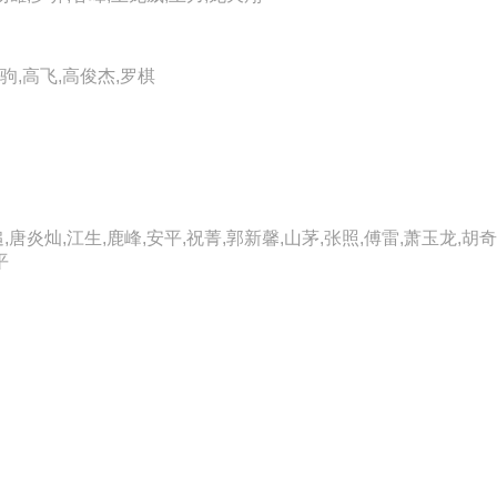
驹,高飞,高俊杰,罗棋
,唐炎灿,江生,鹿峰,安平,祝菁,郭新馨,山茅,张照,傅雷,萧玉龙,胡奇
平