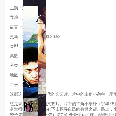
主演：
宗华
导演：
楚原
语言：汉语普通话
更新：2026-02-06 03:30:58
类型：邵氏电影
集数:
分类：邵氏电影
地区：中国香港
年份：2026
这部这是香港七十年代的文艺片。片中的主角小杂种（宗华
这是香港七十年代的文艺片。片中的主角小杂种（宗华 
身世很好奇，于是决心下山探寻自己的身世之谜。路上，
绔子弟顾英豪（刘丹 饰）结怨而处处受到刁难，但他们