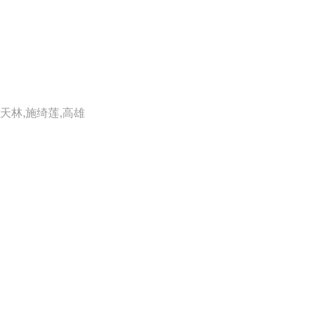
天林,施绮莲,高雄