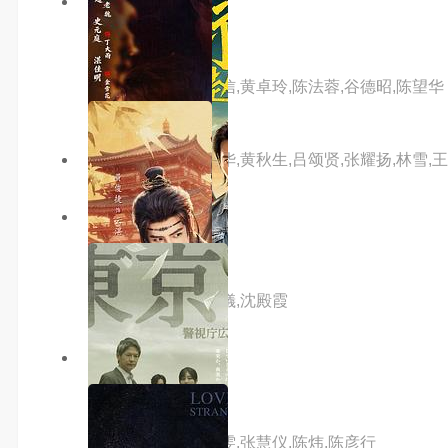
8.0分
hd
枪王
主演：张国荣,方中信,黄卓玲,陈法蓉,谷德昭,陈望华
主演：吴镇宇,任达华,黄秋生,吕颂贤,张耀扬,林雪,王
8.0分
hd
横纹刀劈扭纹柴
主演：周華健,袁詠儀,沈殿霞
3.0分
hd
山村老尸2色之恶鬼
主演：王合喜,万绮雯,张慧仪,陈炜,陈彦行