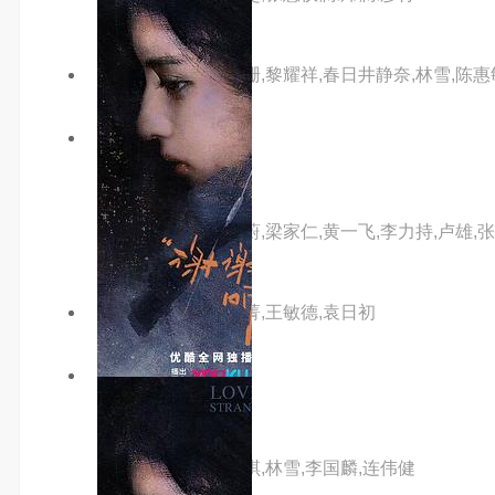
主演：李燦森,李珊珊,黎耀祥,春日井静奈,林雪,陈惠
2.0分
hd
回魂
主演：周星驰,莫文蔚,梁家仁,黄一飞,李力持,卢雄,张
主演：甄子丹,杨丽菁,王敏德,袁日初
9.0分
hd
机动部队之警例
主演：任达华,邵美琪,林雪,李国麟,连伟健