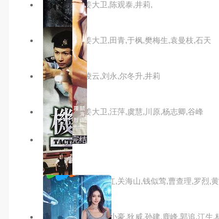
主演：狄龙,姜大卫,陈观泰,井莉,
主演：狄龙,姜大卫,田青,于枫,樊梅生,袁曼枝,石天
主演：狄龙,凌云,刘永,尔冬升,井莉
主演：狄龙,姜大卫,汪萍,虞慧,川原,杨志卿,谷峰
3.0分
已完结
男与女
主演：万梓良,钟楚红,关海山,钱似莺,曹查理,罗烈,
主演：傅声,狄龙,钱小豪,狄威,孙建,鹿峰,郭追,江生,