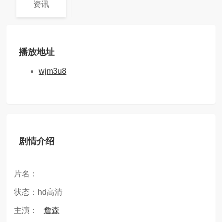
资讯
播放地址
wjm3u8
剧情介绍
片名：
状态：hd高清
主演：
詹森