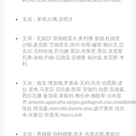
科,iren,azer,viktor,bajkov,martha,beschort-diez,
主演：茅瑛,白鹰,吴明才
主演：瓦妮莎·雷德格雷夫,奥列佛·里德,杜德里·
沙顿,麦克斯·艾德里安,杰玛·琼斯,穆雷·梅尔文,迈
克尔·戈特哈德,乔治娜·黑尔,布莱恩·墨菲,克里斯
托弗·洛格,约翰·伍德温,安德鲁·福尔兹,肯尼斯·考
利
主演：德克·博加德,罗慕洛·瓦利,马克·伯恩斯,诺
拉·里奇,马里莎·贝伦森,凯荷·安德烈,伯恩·安德森,
西尔瓦娜·曼加诺,莱斯利·弗伦奇,佛朗哥·法布里
齐,antonio,appicella,sergio,garfagnoli,ciro,cristofolett
埃娃·阿克森,marcello,bonini,olas,妮可莱塔·埃尔
米,米莱拉·班斐里,marco,tulli
主演：蒂姆斯·伯特姆斯,杰夫·布里吉斯,斯碧尔·