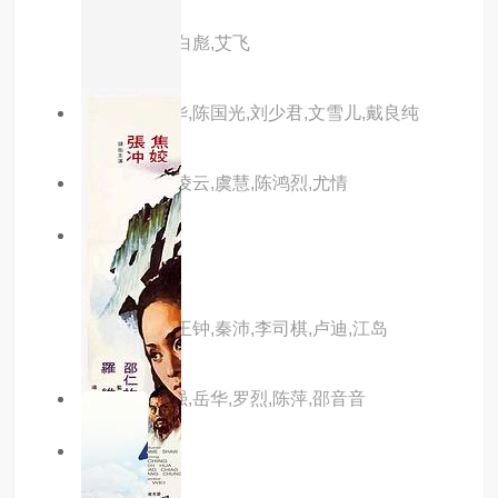
主演：狄龙,白彪,艾飞
主演：严秋华,陈国光,刘少君,文雪儿,戴良纯
主演：方盈,凌云,虞慧,陈鸿烈,尤情
5.0分
已完结
吸毒者
主演：狄龙,王钟,秦沛,李司棋,卢迪,江岛
主演：徐少强,岳华,罗烈,陈萍,邵音音
6.0分
已完结
閰惜姣