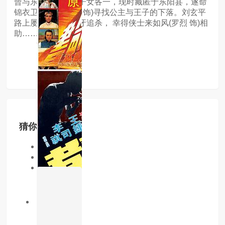
曾与东宫宫女生有子女各一，现时藏匿于东阳县，遂命
锦衣卫刘玄平(金汉 饰)寻找公主与王子的下落。刘玄平
路上屡遭世子杰爪牙追杀， 幸得侠士来如风(罗烈 饰)相
助……
猜你喜欢
同类型
同地区
同年份
4.0分
已完结
书剑恩仇录