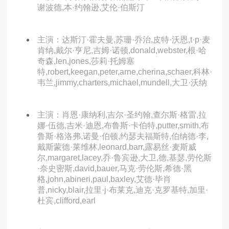
谢波德,本·约翰逊,艾伦·伯斯汀
主演：达斯汀·霍夫曼,苏珊·乔治,皮特·沃恩,t·p·麦
肯纳,戴尔·亨尼,吉姆·诺顿,donald,webster,根·哈
奇森,len,jones,莎莉·托姆塞
特,robert,keegan,peter,arne,cherina,schaer,科林·
韦兰,jimmy,charters,michael,mundell,大卫·沃纳
主演：肖恩·康纳利,吉尔·圣约翰,查尔斯·格雷,拉
娜·伍德,吉米·迪恩,布鲁斯·卡伯特,putter,smith,布
鲁斯·格洛弗,诺曼·伯顿,约瑟夫福斯特,伯纳德·李,
戴斯蒙德·莱维林,leonard,barr,露易丝·麦斯威
尔,margaret,lacey,乔·鲁宾逊,大卫,德,基瑟,劳伦斯
·奈史密斯,david,bauer,马克·劳伦斯,希德·黑
格,john,abineri,paul,baxley,艾德·毕肖
普,nicky,blair,拉里·j·布莱克,迪克·克罗基特,加里·
杜宾,clifford,earl