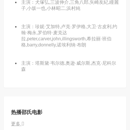
主演：犬塚弘,三波伸介,三角八郎,矢崎友紀,瞳麗
子,小坂一也,小林昭二,浜村純
主演：珍妮·艾加特,卢克·罗伊格,大卫·古皮利,约
翰·梅永,罗伯特·麦克达
拉,peter,carver,john,illingsworth,希拉丽·班伯
格,barry,donnelly,诺埃利纳·布朗
主演：塔斯黛·韦尔德,奥逊·威尔斯,杰克·尼科尔
森
热播邵氏电影
更多