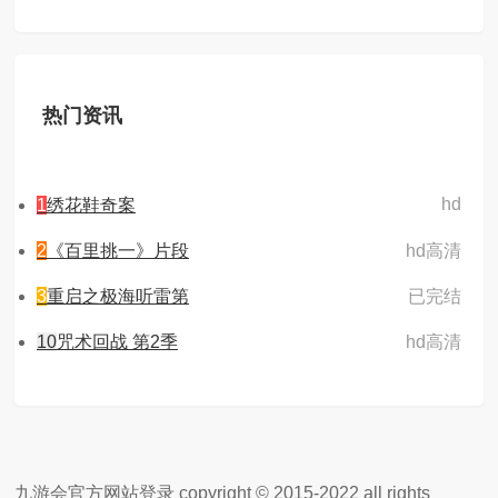
热门资讯
hd
1
绣花鞋奇案
2
《百里挑一》片段
hd高清
3
重启之极海听雷第
已完结
10
咒术回战 第2季
hd高清
九游会官方网站登录 copyright © 2015-2022 all rights