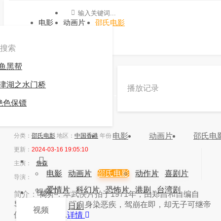
电影
动画片
邵氏电影
搜索
鱼黑帮
»
邵氏电影
»
来如风
津湖之水门桥
播放记录
《来如风》高清在线观看 -九游会官方网站登录
绝色保镖
5.0
还行
电影
动画片
邵氏电
分类：
邵氏电影
地区：
中国香港
年份：
更新：
2024-03-16 19:05:10
主演：
詹森
电影
动画片
邵氏电影
动作片
喜剧片
导演：
爱情片
科幻片
恐怖片
港剧
台湾剧
视频
简介：
简介：本武侠片拍于1971年，由郑昌和自编自
导。故事描述，明皇身染恶疾，驾崩在即，却无子可继帝
韩剧
日剧
视频
位；皇姪世子...
详情