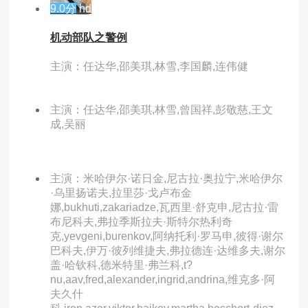
9.0分
hd
机动部队之警例
主演：任达华,邵美琪,林雪,李国麟,连伟健
主演：任达华,邵美琪,林雪,曾国祥,彭敬慈,王文
成,吴丽
主演：米哈伊尔·诺日金,尼古拉·奥拉宁,米哈伊尔
·乌里扬诺夫,拉里莎·戈卢布金
娜,bukhuti,zakariadze,瓦西里·舒克申,尼古拉·雷
布尼科夫,弗拉季斯拉夫·斯特尔热利奇
克,yevgeni,burenkov,阿纳托利·罗马申,彼得·谢尔
巴科夫,伊万·彼列维捷夫,弗拉德连·达维多夫,谢尔
盖·哈钦科,德米特里·弗兰科,t?
nu,aav,fred,alexander,ingrid,andrina,维克多·阿
夫久什