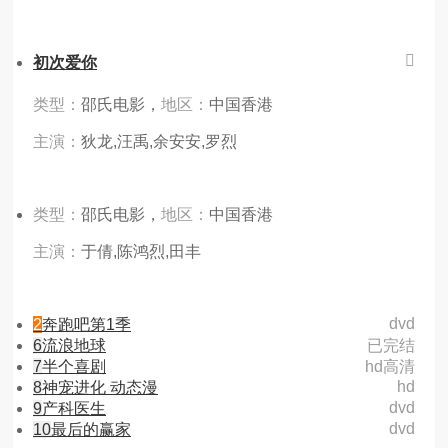
初次爱你
类型：
邵氏电影，
地区：
中国香港
主演：
狄龙,汪禹,余安安,罗烈
类型：
邵氏电影，
地区：
中国香港
主演：
于倩,陈鸿烈,田丰
dvd
2
奔跑吧第1季
6
流浪地球
已完结
7
半个喜剧
hd高清
hd
8
神宠进化 动态漫
dvd
9
产科医生
dvd
10
最后的赢家