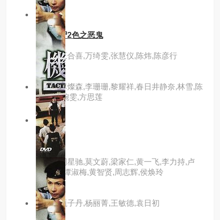
3.0分
hd
山村老尸2色之恶鬼
主演：王合喜,万绮雯,张慧仪,陈炜,陈彦行
主演：李燦森,李珊珊,黎耀祥,春日井静奈,林雪,陈
惠敏,袁婉雯,方思莲
2.0分
hd
回魂
主演：周星驰,莫文蔚,梁家仁,黄一飞,李力持,卢
雄,张莽,谭淑梅,黄智贤,周志辉,侯焕玲
主演：甄子丹,杨丽菁,王敏德,袁日初