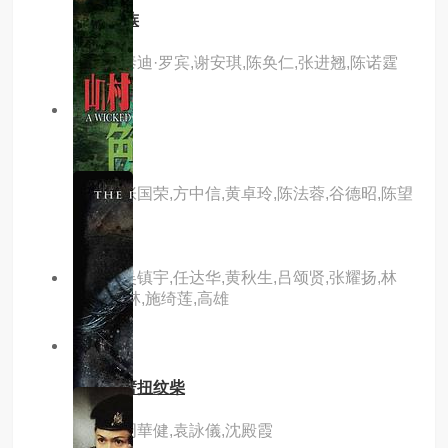
4拍4家族
主演：泰迪·罗宾,谢安琪,陈奂仁,张进翘,陈诺霆
8.0分
hd
枪王
主演：张国荣,方中信,黄卓玲,陈法蓉,谷德昭,陈望
华
主演：吴镇宇,任达华,黄秋生,吕颂贤,张耀扬,林
雪,王天林,施绮莲,高雄
8.0分
hd
横纹刀劈扭纹柴
主演：周華健,袁詠儀,沈殿霞