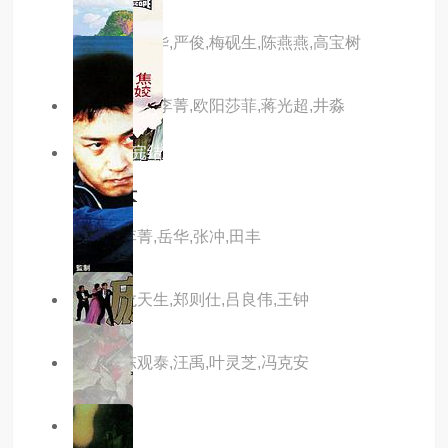
主演：李丽华,严俊,梅砚生,陈燕燕,高宝树
主演：凌波,李菁,欧阳莎菲,蒋光超,井淼
4.0分
已完结
冰天侠女
主演：李菁,岳华,张冲,田丰
主演：龙天生,郑则仕,吕良伟,王钟
主演：陈观泰,汪禹,叶灵芝,冯克安
8.0分
hd