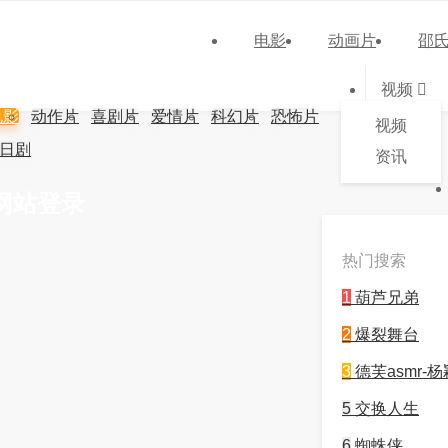
电影
动画片
邵
视频
电影
动作片
喜剧片
爱情片
科幻片
恐怖片
视频
日剧
资讯
网站登录
热门搜索
1
葫芦兄弟
2
爆裂舞台
3
德芙asmr-杨
5
交换人生
6
蜘蛛侠