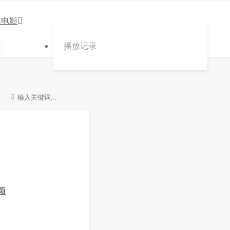
氏电影
播放记录
颖