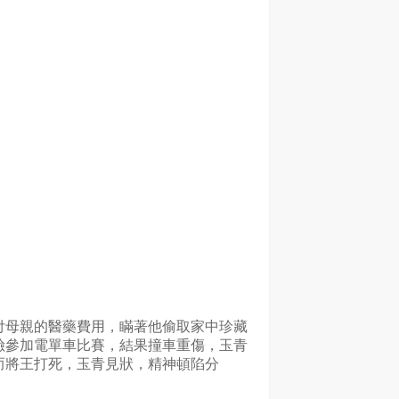
付母親的醫藥費用，瞞著他偷取家中珍藏
險參加電單車比賽，結果撞車重傷，玉青
而將王打死，玉青見狀，精神頓陷分