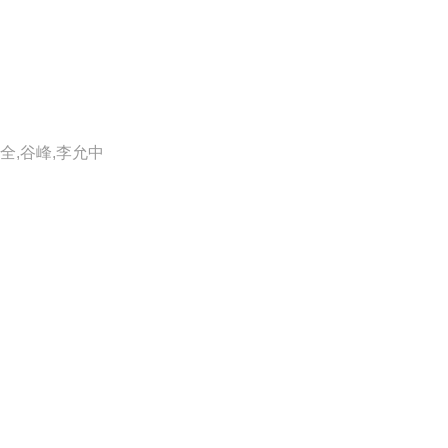
全,谷峰,李允中