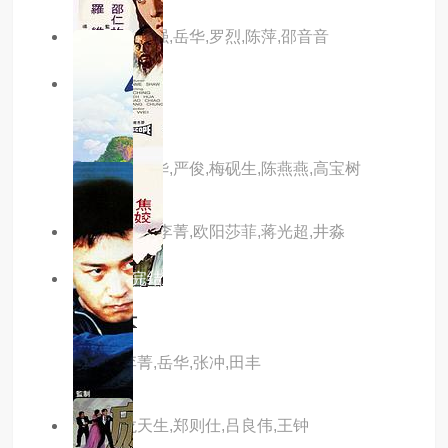
主演：徐少强,岳华,罗烈,陈萍,邵音音
6.0分
已完结
閰惜姣
主演：李丽华,严俊,梅砚生,陈燕燕,高宝树
主演：凌波,李菁,欧阳莎菲,蒋光超,井淼
4.0分
已完结
冰天侠女
主演：李菁,岳华,张冲,田丰
主演：龙天生,郑则仕,吕良伟,王钟