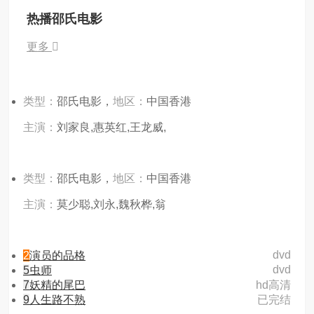
热播邵氏电影
更多
类型：
邵氏电影，
地区：
中国香港
主演：
刘家良,惠英红,王龙威,
类型：
邵氏电影，
地区：
中国香港
主演：
莫少聪,刘永,魏秋桦,翁
dvd
2
演员的品格
dvd
5
虫师
7
妖精的尾巴
hd高清
9
人生路不熟
已完结