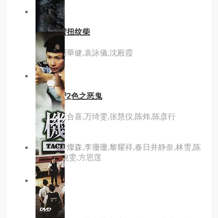
8.0分
hd
横纹刀劈扭纹柴
主演：周華健,袁詠儀,沈殿霞
3.0分
hd
山村老尸2色之恶鬼
主演：王合喜,万绮雯,张慧仪,陈炜,陈彦行
主演：李燦森,李珊珊,黎耀祥,春日井静奈,林雪,陈
惠敏,袁婉雯,方思莲
2.0分
hd
回魂