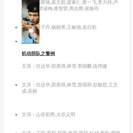
主演：周星驰,莫文蔚,梁家仁,黄一飞,李力持,卢
雄,张莽,谭淑梅,黄智贤,周志辉,侯焕玲
主演：甄子丹,杨丽菁,王敏德,袁日初
9.0分
hd
机动部队之警例
主演：任达华,邵美琪,林雪,李国麟,连伟健
主演：任达华,邵美琪,林雪,曾国祥,彭敬慈,王文
成,吴丽
主演：山谷初男,大谷义明