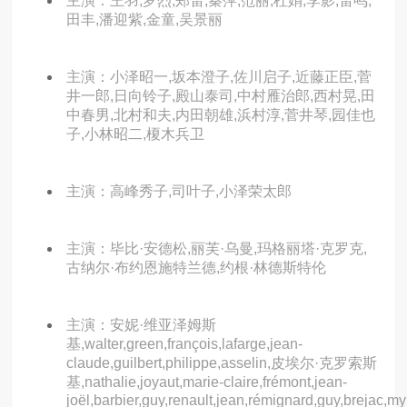
主演：王羽,罗烈,郑雷,秦萍,范丽,杜娟,李影,雷鸣,
田丰,潘迎紫,金童,吴景丽
主演：小泽昭一,坂本澄子,佐川启子,近藤正臣,菅
井一郎,日向铃子,殿山泰司,中村雁治郎,西村晃,田
中春男,北村和夫,内田朝雄,浜村淳,菅井琴,园佳也
子,小林昭二,榎木兵卫
主演：高峰秀子,司叶子,小泽荣太郎
主演：毕比·安德松,丽芙·乌曼,玛格丽塔·克罗克,
古纳尔·布约恩施特兰德,约根·林德斯特伦
主演：安妮·维亚泽姆斯
基,walter,green,françois,lafarge,jean-
claude,guilbert,philippe,asselin,皮埃尔·克罗索斯
基,nathalie,joyaut,marie-claire,frémont,jean-
joël,barbier,guy,renault,jean,rémignard,guy,brejac,my