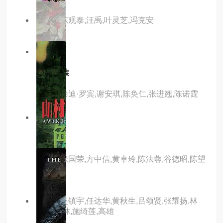
主演：陈观泰,汪禹,叶灵芝,冯克安
8.0分
hd
4拍4家族
主演：泰迪·罗宾,谢安琪,陈奂仁,张进翘,陈诺霆
8.0分
hd
枪王
主演：张国荣,方中信,黄卓玲,陈法蓉,谷德昭,陈望
华
主演：吴镇宇,任达华,黄秋生,吕颂贤,张耀扬,林
雪,王天林,施绮莲,高雄