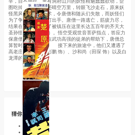
辛，自不用提，更有洞府山川的妖怪精魅蠢蠢欲动，企
图吃掉唐僧。适才还晴空万里，转眼飞沙走石，原来妖
怪黑风大王施展法术，令唐僧和随从们失散，而妖怪们
为了争抢唐僧更大打出手。唐僧一路逃亡，筋疲力尽，
结果在五行山见到了被镇压在这里长达五百年的齐天大
圣孙悟空（岳华 饰）。悟空受观世音菩萨指点，答应力
保唐僧西天取经。在武功高强的徒弟的帮助下，唐僧总
算暂时安下心来。 接下来的旅途中，他们又遭遇了
高老庄的猪八戒（彭鹏 饰）、沙和尚（田琛 饰）以及白
龙潭的小白龙，
猜你喜欢
同类型
同地区