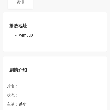
资讯
播放地址
wjm3u8
剧情介绍
片名：
状态：
主演：
岳华