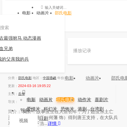
电影
动画片
邵氏电影
搜索
古最强驸马 动态漫画
»
邵氏电影
»
西游记
血兄弟
播放记录
《西游记》高清在线观看 -九游会官方网站登录
我的父亲我的兵
10.0
力荐
电影
动画片
邵氏电
分类：
邵氏电影
地区：
中国香港
年份：
更新：
2024-03-16 19:05:22
主演：
岳华
电影
动画片
邵氏电影
动作片
喜剧片
导演：
爱情片
科幻片
恐怖片
港剧
台湾剧
视频
简介：
简介：故事发生在大唐初年，为了超度东土亡
灵，一代高僧唐僧（何藩 饰）得到唐王支持，在大队兵
韩剧
日剧
视频
马随从的护送下浩...
详情