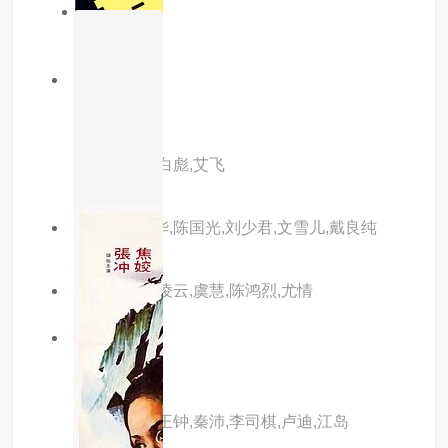
同年份
4.0分
已完结
书剑恩仇录
主演：狄龙,白彪,艾飞
主演：严秋华,陈国光,刘少君,文雪儿,戴良纯
主演：方盈,凌云,虞慧,陈鸿烈,尤情
5.0分
已完结
吸毒者
主演：狄龙,王钟,秦沛,李司棋,卢迪,江岛