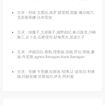
主演：利诺·文图拉,保罗·默里斯,雷蒙·佩尔格兰,
克里斯蒂娜·法布雷加
主演：绿魔子,大原丽子,城野由纪,春川真澄,川崎
敬三,左卜全,石桥莲司,砂塚秀夫,筑波久子
主演：伊丽莎白·泰勒,理查德·伯顿,乔治·席格,桑
迪·丹尼斯,agnes,flanagan,frank,flanagan
主演：安娜·卡里娜,拉斯洛·绍博,让-皮埃尔·利奥
德,玛丽安娜·菲斯福尔,伊夫·阿封索