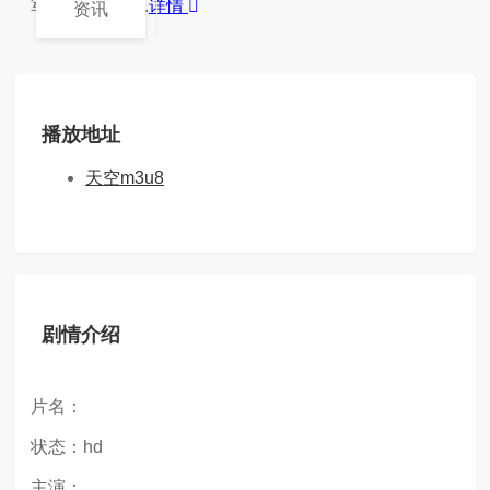
军一辆极具攻...
详情
资讯
播放地址
天空m3u8
剧情介绍
片名：
状态：hd
主演：