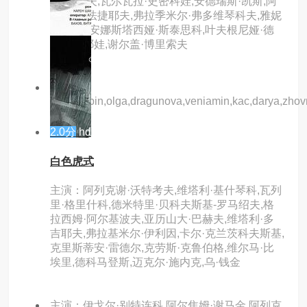
·诺维科夫,瓦尔瓦拉·史密科娃,安德瑞斯·凯斯,阿
列克谢·法捷耶夫,弗拉季米尔·弗多维琴科夫,雅妮
娜·霍普,安娜斯塔西娅·斯泰思科,叶夫根尼娅·德
米特里耶娃,谢尔盖·博里索夫
主演：
atrem,cipin,olga,dragunova,veniamin,kac,darya,zhov
2.0分
hd
白色虎式
主演：阿列克谢·沃特考夫,维塔利·基什琴科,瓦列
里·格里什科,德米特里·贝科夫斯基-罗马绍夫,格
拉西姆·阿尔基波夫,亚历山大·巴赫夫,维塔利·多
吉耶夫,弗拉基米尔·伊利因,卡尔·克兰茨科夫斯基,
克里斯蒂安·雷德尔,克劳斯·克鲁伯格,维尔马·比
埃里,德科马登斯,迈克尔·施内克,乌·钱金
主演：伊戈尔·别特连科,阿尔焦姆·谢马金,阿列克