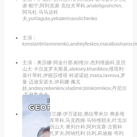
谢·帕宁,阿列克谢·克拉夫琴科,anatoligushchin,
阿马杜·马马达科
夫,yurilaguta,yekaterinavulichenko
主演：
konstantinlavronenko,andreyfeskov,maratbasharov,
主演：奥莎娜·阿金什那,帕维尔·杰列维扬科,亚历
山大·卡尔皮罗夫斯基,aleksey,khardikov,维塔利·
基什琴科,伊丽莎维塔·科诺诺娃,maria,lavrova,罗
曼·迈迪安诺夫,伊莉娜·佩戈
娃,andrey,rebenkov,vladimir,tolokonnikov,丹尼尔
·瓦赫鲁舍夫
主演：斯维特兰娜·伊万诺娃,弗拉季米尔·弗多维
琴科夫,尤里·库琴科,马克西姆·马特维耶夫,叶戈尔
·别洛耶夫,亚历山大·奥列什科,阿列克塞·古斯科
夫,谢尔盖·加扎罗夫,阿纳托利·比利,莉迪娅·韦列