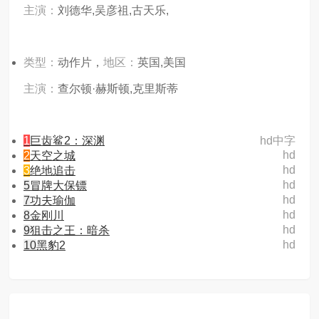
主演：
刘德华,吴彦祖,古天乐,
类型：
动作片，
地区：
英国,美国
主演：
查尔顿·赫斯顿,克里斯蒂
1
巨齿鲨2：深渊
hd中字
hd
2
天空之城
hd
3
绝地追击
hd
5
冒牌大保镖
hd
7
功夫瑜伽
hd
8
金刚川
hd
9
狙击之王：暗杀
hd
10
黑豹2