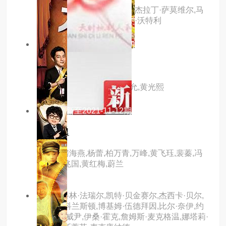
主演：马丁·肖,李·恩格里比,杰拉丁·萨莫维尔,马
克·加蒂斯,戴安娜·奎克,凯文·沃特利
9.0分
更新至第20240313期
黄金渔场
主演：姜虎东,李寿根,刘世允,黄光熙
4.0分
更新至2021-11-12期
新老娘舅
主演：房海燕,杨蕾,柏万青,万峰,黄飞珏,裴蓁,冯
红梅,张兆国,黄红梅,蔚兰
主演：科林·法瑞尔,凯特·贝金赛尔,杰西卡·贝尔,
布莱恩·科兰斯顿,博基姆·伍德拜因,比尔·奈伊,约
翰·赵,李威尹,伊桑·霍克,詹姆斯·麦克格温,娜塔莉·