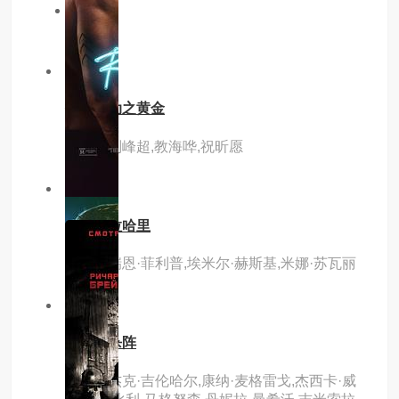
同年份
3.0分
hd
扫黑行动之黄金
主演：刘峰超,教海哗,祝昕愿
7.0分
hd
逃出卡拉哈里
主演：瑞恩·菲利普,埃米尔·赫斯基,米娜·苏瓦丽
4.0分
hd
新威龙杀阵
主演：杰克·吉伦哈尔,康纳·麦格雷戈,杰西卡·威