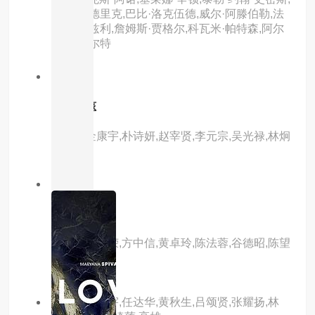
科里·哈德里克,巴比·洛克伍德,威尔·阿滕伯勒,法
希姆·法兹利,詹姆斯·贾格尔,科瓦米·帕特森,阿尔
菲·斯图尔特
8.0分
hd
潜水男孩
主演：金康宇,朴诗妍,赵宰贤,李元宗,吴光禄,林炯
局
8.0分
hd
枪王
主演：张国荣,方中信,黄卓玲,陈法蓉,谷德昭,陈望
华
主演：吴镇宇,任达华,黄秋生,吕颂贤,张耀扬,林