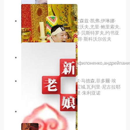
热娃
主演：亚历山大·佩特罗夫,文森兹·凯弗,伊琳娜·
斯达申鲍姆,维克多·多勃朗拉沃夫,尤里·鲍里索夫,
西蒙·特列斯库诺夫,阿尔焦姆·贝斯特罗夫,约书亚
·格罗斯,伊格·克里普诺夫,彼得·斯科沃尔佐夫
主演：
владимиркошевой,полинафилоненко,андрейпанин
主演：鲁特格尔·哈尔,迈克尔·马德森,菲多爾·埃
密利亞恩寇,帕维·德朗柯,金宝城,瓦列里·尼古拉耶
夫,谢尔盖·巴可夫斯基,杰弗里·朱利亚诺
7.0分
已完结
乔治·詹特利探案第五季