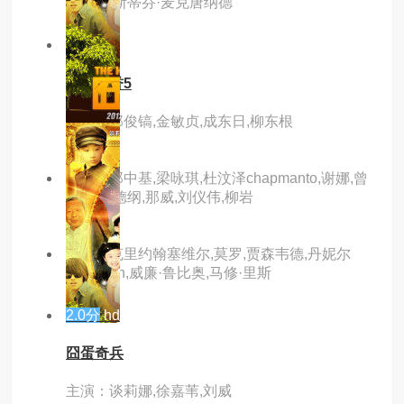
林斯卡,斯蒂芬·麦克唐纳德
6.0分
hd
家族荣誉5
主演：郑俊镐,金敏贞,成东日,柳东根
主演：郑中基,梁咏琪,杜汶泽chapmanto,谢娜,曾
志伟,郭德纲,那威,刘仪伟,柳岩
主演：克里约翰塞维尔,莫罗,贾森韦德,丹妮尔
chuchran,威廉·鲁比奥,马修·里斯
2.0分
hd
囧蛋奇兵
主演：谈莉娜,徐嘉苇,刘威