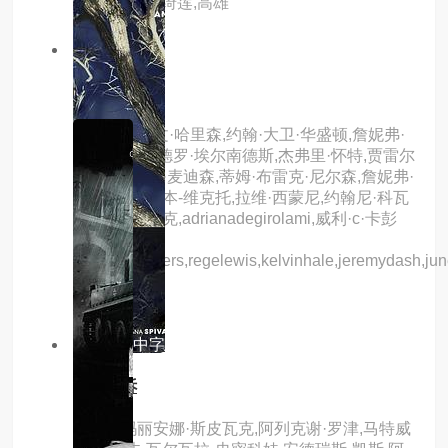
雪,王天林,施绮莲,高雄
6.0分
hd
禽兽
主演：小凯文·哈里森,约翰·大卫·华盛顿,詹妮弗·
艾莉,亚历桑德罗·埃尔南德斯,杰弗里·怀特,贾雷尔
·杰罗姆,米奇·麦迪森,蒂姆·布雷克·尼尔森,詹妮弗·
哈德森,保罗·本-维克托,拉维·西蒙尼,约翰尼·科瓦
内,道林·米西克,adrianadegirolami,威利·c·卡彭
特,纳西尔·琼
斯,rakimmayers,regelewis,kelvinhale,jeremydash,june
乔尔·范·刘
8.0分
hd中字
无爱可诉
主演：玛丽安娜·斯皮瓦克,阿列克谢·罗津,马特威