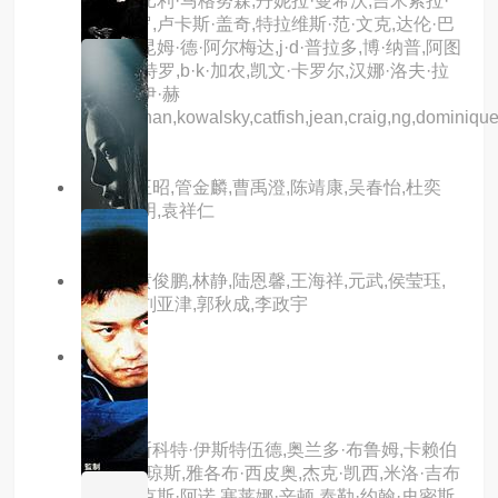
廉姆斯,比利·马格努森,丹妮拉·曼希沃,吉米索拉·
艾库美罗,卢卡斯·盖奇,特拉维斯·范·文克,达伦·巴
内特,乔昆姆·德·阿尔梅达,j·d·普拉多,博·纳普,阿图
罗·卡斯特罗,b·k·加农,凯文·卡罗尔,汉娜·洛夫·拉
尼尔,杰伊·赫
农,jonathan,kowalsky,catfish,jean,craig,ng,dominiqu
主演：王昭,管金麟,曹禹澄,陈靖康,吴春怡,杜奕
衡,杜玉明,袁祥仁
主演：黄俊鹏,林静,陆恩馨,王海祥,元武,侯莹珏,
楼学贤,刘亚津,郭秋成,李政宇
8.0分
hd
前哨
主演：斯科特·伊斯特伍德,奥兰多·布鲁姆,卡赖伯
·兰德里·琼斯,雅各布·西皮奥,杰克·凯西,米洛·吉布
森,阿历克斯·阿诺,塞莱娜·辛顿,泰勒·约翰·史密斯,