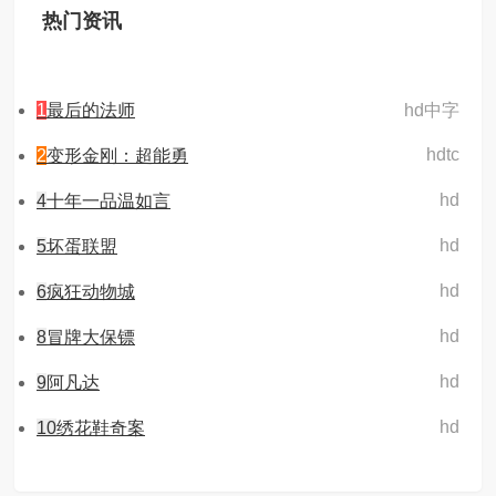
热门资讯
1
最后的法师
hd中字
hdtc
2
变形金刚：超能勇
hd
4
十年一品温如言
hd
5
坏蛋联盟
hd
6
疯狂动物城
hd
8
冒牌大保镖
hd
9
阿凡达
hd
10
绣花鞋奇案