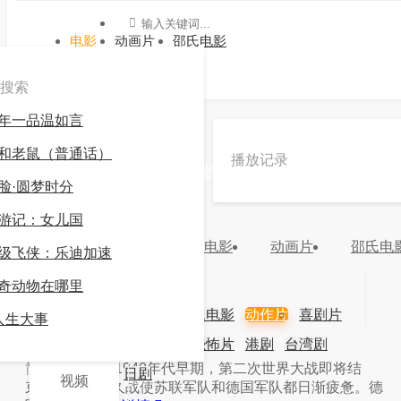
电影
动画片
邵氏电影
搜索
年一品温如言
»
动作片
»
白色虎式
和老鼠（普通话）
播放记录
《白色虎式》电影高清在线观看 -九游会官方网站
脸·圆梦时分
登录
游记：女儿国
2.0
很差
电影
动画片
邵氏电
级飞侠：乐迪加速
分类：
动作片
地区：
年份：
奇动物在哪里
更新：
2024-03-16 20:10:03
主演：
电影
动画片
邵氏电影
动作片
喜剧片
人生大事
导演：
爱情片
科幻片
恐怖片
港剧
台湾剧
视频
简介：
简介：1940年代早期，第二次世界大战即将结
韩剧
日剧
视频
束。激烈的持久战使苏联军队和德国军队都日渐疲惫。德