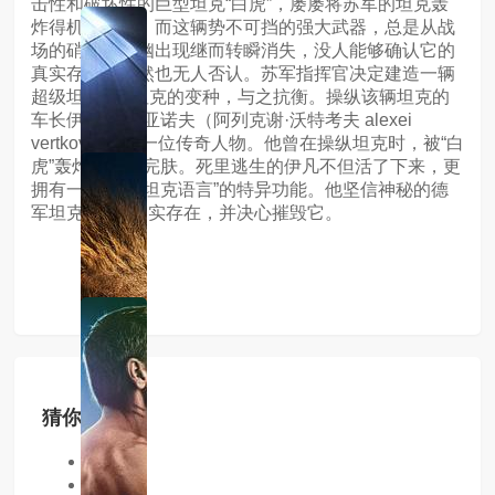
击性和破坏性的巨型坦克“白虎”，屡屡将苏军的坦克轰
炸得机毁人亡。而这辆势不可挡的强大武器，总是从战
场的硝烟中幽幽出现继而转瞬消失，没人能够确认它的
真实存在，当然也无人否认。苏军指挥官决定建造一辆
超级坦克t-34坦克的变种，与之抗衡。操纵该辆坦克的
车长伊凡·纳季亚诺夫（阿列克谢·沃特考夫 alexei
vertkov饰）是一位传奇人物。他曾在操纵坦克时，被“白
虎”轰炸得体无完肤。死里逃生的伊凡不但活了下来，更
拥有一种读懂“坦克语言”的特异功能。他坚信神秘的德
军坦克“白虎”确实存在，并决心摧毁它。
猜你喜欢
同类型
同地区