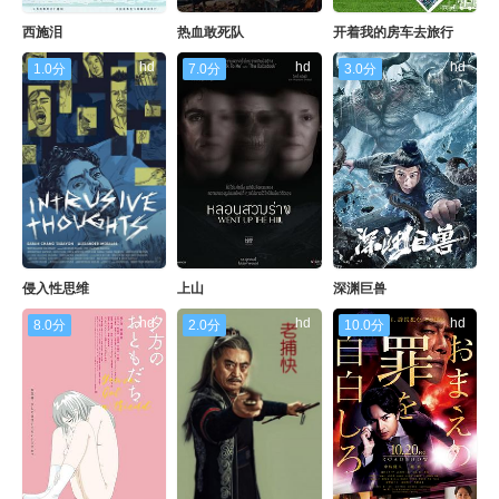
西施泪
热血敢死队
开着我的房车去旅行
hd
hd
hd
1.0分
7.0分
3.0分
侵入性思维
上山
深渊巨兽
hd
hd
hd
8.0分
2.0分
10.0分