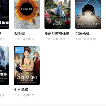
阵
i型起源
爱丽丝梦游仙境
沉睡杀机
主演：妮可·德波儿,妮基·瓜达尼,大卫·休莱特,安德鲁·米勒,朱利安·瑞钦斯,韦恩·罗布森,毛里斯·迪恩·温特
主演：迈克尔·皮特,史蒂文·延,阿斯特丽德·伯格斯-弗瑞斯贝,布里特·马灵,多里恩·马克洛吉,查尔斯·w·格雷,约翰·修莫,法拉莎·贝洛克,亚子,克里斯托弗·桑塔马利亚,塞巴斯蒂安·桑塔马利亚,卡拉·西摩,朗达·艾尔斯,克里斯托·安妮·迪金森,法妮勒埃文斯
主演：米娅·华希科沃斯卡,约翰尼·德普,海伦娜·伯翰·卡特,安妮·海瑟薇,克里斯平·格洛弗,马特·卢卡斯,斯蒂芬·弗雷,麦克·辛,艾伦·瑞克曼,克里斯托弗·李
主演：蕾奥娜·维埃拉,贾克波·瓦格斯,luisfernandopeña
hd
hd
5.0分
七只乌鸦
主演：劳伦·日尔曼,迈克尔·比恩,米洛·文堤米利亚,考特尼·万斯,艾什顿·霍尔姆斯,罗姗娜·阿奎特,迈克尔·艾克朗德,珍妮弗·布兰克,伊凡·冈萨雷斯,abbeythickson
主演：玛尔塔·艾索瓦,sabinaremundová,lukáspríkazský,václavneuzil,祖扎娜·比佐夫斯卡,erikastárková,janaolhová,tatjanamedvecká,mariángeisberg,svatoplukskopal,jurajhrcka,mironoga,petrpospíchal,琼戈尔·考绍伊,弗拉迪姆·贾沃斯克