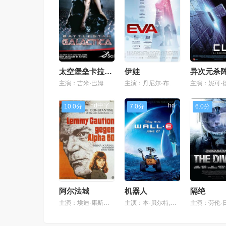
太空堡垒卡拉狄加
伊娃
异次元杀
主演：吉米·巴姆博,马修·本内特,詹姆斯·卡利斯,保罗·坎贝尔,翠西亚·希弗,爱德华·詹姆斯·奥莫斯,朴敏庆,妮基·克莱因
主演：丹尼尔·布鲁赫,玛尔塔·埃图拉,阿尔维托·阿曼,克劳迪亚·贝加,安妮·卡诺斯瓦,路易斯·奥马
hd中字
hd
10.0分
7.0分
6.0分
阿尔法城
机器人
隔绝
主演：埃迪·康斯坦丁,安娜·卡里娜,阿基姆·坦米罗夫,让-皮埃尔·利奥德
主演：本·贝尔特,艾丽莎·奈特,杰夫·格尔林,佛莱德·威拉特,西格妮·韦弗,macintalk,约翰·拉岑贝格,凯茜·纳基麦,泰迪·牛顿,鲍伯·伯根,洛丽·理查德森,吉姆·瓦德,彼特·道格特,安德鲁·斯坦顿,杰夫·皮金,约翰·齐甘,米凯·麦高万,雪莉·琳恩,克莱特·惠特克,唐纳德·富利洛夫,罗里·艾伦,杰斯·哈梅尔,拉瑞恩·纽曼,扬·拉布森,保罗·伊丁