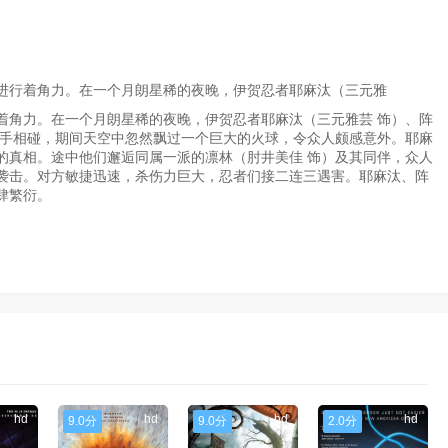
进行着角力。在一个月朗星稀的夜晚，伊贺忍者耶麻汰（三元雅
着角力。在一个月朗星稀的夜晚，伊贺忍者耶麻汰（三元雅芸 饰）、阵
对手相碰，期间天空中忽然飘过一个巨大的火球，令众人颇感意外。耶麻
的真相。途中他们邂逅同属一派的凛林（肘井美佳 饰）及其同伴，众人
袭击。对方敏捷迅速，杀伤力巨大，忍者们接二连三遇害。耶麻汰、阵
肆繁衍。
hd
hd
hd
hd
9.0分
9.0分
2.0分