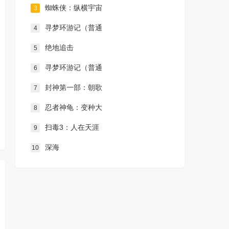
蜘蛛侠：纵横宇宙
3
寻梦环游记（普通
4
绝地追击
5
寻梦环游记（普通
6
封神第一部：朝歌
7
忍者神龟：变种大
8
扫毒3：人在天涯
9
深海
10