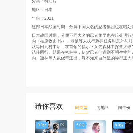
分类：科幻片
地区：日本
年份：2011
这部日本战国时期，分属不同大名的忍者集团也在暗处
日本战国时期，分属不同大名的忍者集团也在暗处进行
内（柏原收史 饰）、老鼠等人执行刺探任务时意外与
汰等回到村中后，在首领的指示下又去森林中探查火球
结伴同行。结果在密林中，伊贺忍者们遭到不明生物的
内、凛林等人虽侥幸逃出，殊不知来自外星的异型正大
猜你喜欢
同类型
同地区
同年份
hd
hd
9.0分
5.0分
8.0分