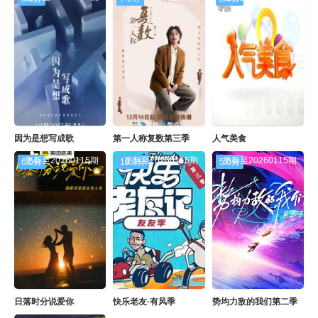
因为是想写成歌
第一人称复数第三季
人气美食
更新至20260115期
更新至20260115期
更新至20260115期
6.0分
10.0分
5.0分
日落时分说爱你
快乐老友·有风季
势均力敌的我们第二季