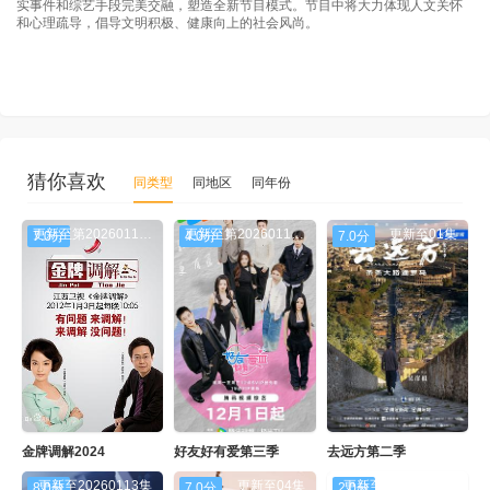
实事件和综艺手段完美交融，塑造全新节目模式。节目中将大力体现人文关怀
和心理疏导，倡导文明积极、健康向上的社会风尚。
猜你喜欢
同类型
同地区
同年份
更新至第20260114期
更新至第20260115期
更新至01集
7.0分
4.0分
7.0分
金牌调解2024
好友好有爱第三季
去远方第二季
更新至20260113集
更新至04集
更新至20260114期
8.0分
7.0分
2.0分