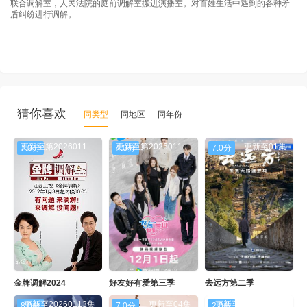
联合调解室，人民法院的庭前调解室搬进演播室。对百姓生活中遇到的各种矛
盾纠纷进行调解。
猜你喜欢
同类型
同地区
同年份
更新至第20260114期
更新至第20260115期
更新至01集
7.0分
4.0分
7.0分
金牌调解2024
好友好有爱第三季
去远方第二季
更新至20260113集
更新至04集
更新至20260114期
8.0分
7.0分
2.0分