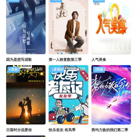
因为是想写成歌
第一人称复数第三季
人气美食
更新至20260115期
更新至20260115期
更新至20260115期
6.0分
10.0分
5.0分
日落时分说爱你
快乐老友·有风季
势均力敌的我们第二季