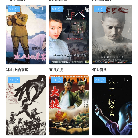
hd
hd
hd
9.0分
9.0分
1.0分
冰山上的来客
五月八月
何去何从
hd
hd
hd
2.0分
1.0分
2.0分