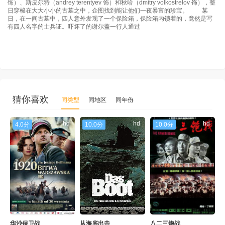
饰）、斯皮尔特（andrey terentyev 饰）和秋哈（dmitry volkostrelov 饰），整
日穿梭在大大小小的古墓之中，企图找到能让他们一夜暴富的珍宝。 某
日，在一间古墓中，四人意外发现了一个保险箱，保险箱内锁着的，竟然是写
有四人名字的士兵证。吓坏了的谢尔盖一行人通过
猜你喜欢
同类型
同地区
同年份
hd
hd
hd
4.0分
10.0分
10.0分
华沙保卫战
从海底出击
八二三炮战