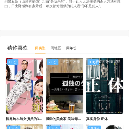
刑警五岛（山崎树范饰）坦白“是我杀的”。对于让人无法接受的杀人方法和理
由，日比野感到有点矛盾，每次都对招供的犯人说“你不是犯人”。
猜你喜欢
同类型
同地区
同年份
更新至4集
更新至04集
更新至04集完结
1.0分
7.0分
3.0分
松尾铃木与女演员的30分钟第二季
孤独的美食家 美味却苦涩 井之头五郎的灾难
真实身份 正体
更新至12集
已完结
完结
10.0分
10.0分
10.0分