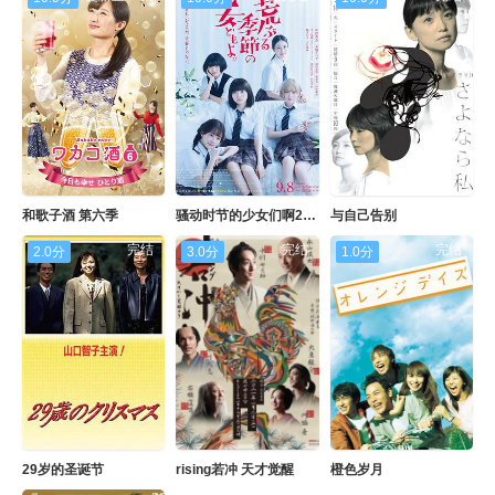
和歌子酒 第六季
骚动时节的少女们啊2020
与自己告别
完结
完结
完结
2.0分
3.0分
1.0分
29岁的圣诞节
rising若冲 天才觉醒
橙色岁月