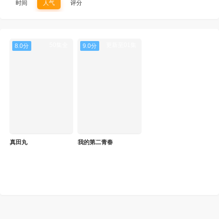
时间
人气
评分
50集全
更新至01集
8.0分
9.0分
真田丸
我的第二青春