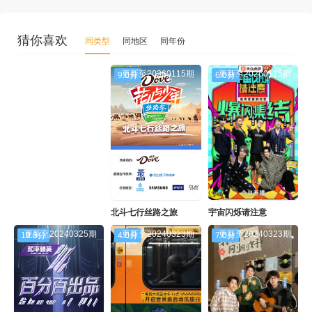
猜你喜欢
同类型
同地区
同年份
更新至20260115期
更新至20260115期
9.0分
6.0分
北斗七行丝路之旅
宇宙闪烁请注意
更新至20240325期
更新至20240323期
更新至20240323期
10.0分
4.0分
7.0分