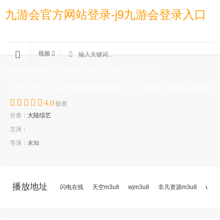
九游会官方网站登录-j9九游会登录入口
视频
九游会官方网站登录-j9九游会登录入口
»
大陆综艺
»
毛雪汪
《毛雪汪》综艺高清在线观看 -九游会官方网站登录
4.0
较差
分类：
大陆综艺
主演：
导演：
未知
播放地址
闪电在线
天空m3u8
wjm3u8
非凡资源m3u8
ukyu