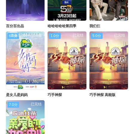
百分百出品
哈哈哈哈哈第四季
我们仨
更新至20240319期
已完结
已完结
6.0分
1.0分
5.0分
是女儿是妈妈
巧手神探
巧手神探 高能版
已完结
7.0分