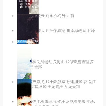
天
主演：狄龙,凌云,刘永,尔冬升,井莉
主演：狄龙,姜大卫,汪萍,虞慧,川原,杨志卿,谷峰
3.0分
已完结
男与女
主演：万梓良,钟楚红,关海山,钱似莺,曹查理,罗
烈,黄志伟,金露
主演：傅声,狄龙,钱小豪,狄威,孙建,鹿峰,郭追,江
生,杨雄,罗莽,谷峰,王龙威,王力,龙天翔
主演：徐锦江,曹查理,徐虹,王龙威,曾美淑,江珍,