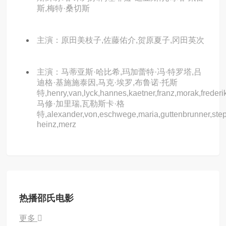
斯,梅特·桑切斯
主演：原田美枝子,佐藤佑介,贺原夏子,冈田英次
主演：马蒂亚斯·哈比希,玛加蕾特·冯·特罗塔,吕
迪格·基施施泰因,马克·埃罗,布鲁诺·托斯
特,henry,van,lyck,hannes,kaetner,franz,morak,frederik
马修·加里瑞,瓦勒斯卡·格
特,alexander,von,eschwege,maria,guttenbrunner,steph
heinz,merz
热播邵氏电影
更多