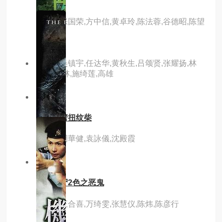
枪王
主演：张国荣,方中信,黄卓玲,陈法蓉,谷德昭,陈望
华
主演：吴镇宇,任达华,黄秋生,吕颂贤,张耀扬,林
雪,王天林,施绮莲,高雄
8.0分
hd
横纹刀劈扭纹柴
主演：周華健,袁詠儀,沈殿霞
3.0分
hd
山村老尸2色之恶鬼
主演：王合喜,万绮雯,张慧仪,陈炜,陈彦行