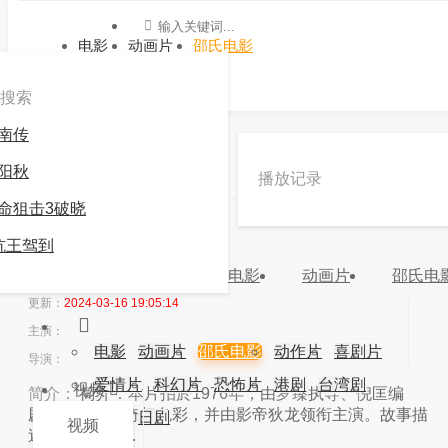
电影
动画片
邵氏电影
搜索
南传
»
邵氏电影
»
蛇王子
阳秋
播放记录
《蛇王子》高清在线观看 -九游会官方网站登录
命狙击3破晓
7.0
推荐
坑王驾到
电影
动画片
邵氏电
分类：
邵氏电影
地区：
中国香港
年份：
更新：
2024-03-16 19:05:14
主演：
电影
动画片
邵氏电影
动作片
喜剧片
导演：
爱情片
科幻片
恐怖片
港剧
台湾剧
视频
简介：
简介：本片拍於1976年，由罗臻执导、倪匡编
剧，剧情充满奇幻色彩，并由影帝狄龙领衔主演。故事描
韩剧
日剧
视频
述广西蛇山中...