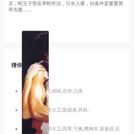
灾，蛇王子答应率蛇作法，引水入寨，但条件是要娶黑
琴为妻……
猜你喜欢
主演：何莉莉,胡锦,岳华,汪禹
主演：狄龙,姜大卫,陈观泰,井莉,
主演：狄龙,姜大卫,田青,于枫,樊梅生,袁曼枝,石