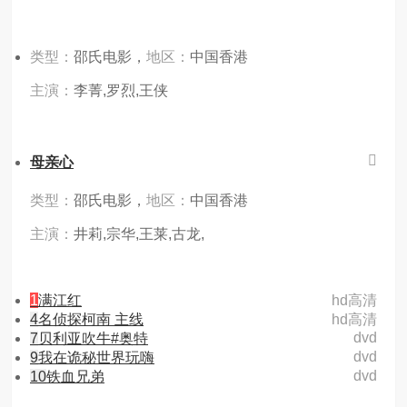
类型：
邵氏电影，
地区：
中国香港
主演：
李菁,罗烈,王侠
母亲心
类型：
邵氏电影，
地区：
中国香港
主演：
井莉,宗华,王莱,古龙,
1
满江红
hd高清
4
名侦探柯南 主线
hd高清
dvd
7
贝利亚吹牛#奥特
dvd
9
我在诡秘世界玩嗨
dvd
10
铁血兄弟