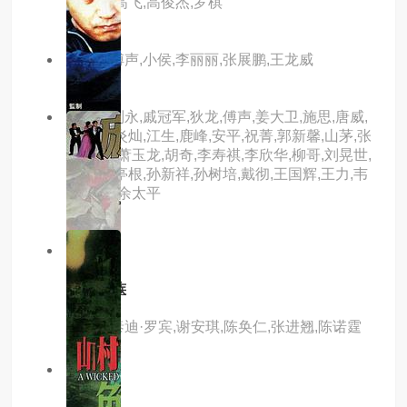
何家驹,高飞,高俊杰,罗棋
主演：傅声,小侯,李丽丽,张展鹏,王龙威
主演：刘永,戚冠军,狄龙,傅声,姜大卫,施思,唐威,
郭追,唐炎灿,江生,鹿峰,安平,祝菁,郭新馨,山茅,张
照,傅雷,萧玉龙,胡奇,李寿祺,李欣华,柳哥,刘晃世,
罗莽,史亭根,孙新祥,孙树培,戴彻,王国辉,王力,韦
白,杨雄,余太平
8.0分
hd
4拍4家族
主演：泰迪·罗宾,谢安琪,陈奂仁,张进翘,陈诺霆
8.0分
hd