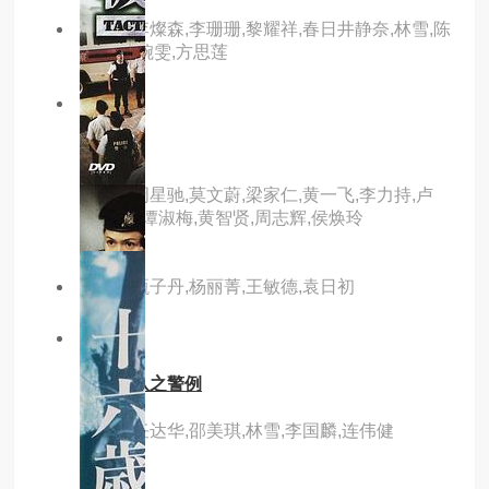
主演：李燦森,李珊珊,黎耀祥,春日井静奈,林雪,陈
惠敏,袁婉雯,方思莲
2.0分
hd
回魂
主演：周星驰,莫文蔚,梁家仁,黄一飞,李力持,卢
雄,张莽,谭淑梅,黄智贤,周志辉,侯焕玲
主演：甄子丹,杨丽菁,王敏德,袁日初
9.0分
hd
机动部队之警例
主演：任达华,邵美琪,林雪,李国麟,连伟健