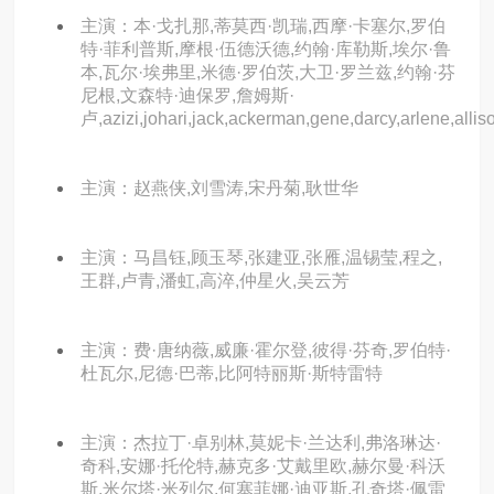
主演：本·戈扎那,蒂莫西·凯瑞,西摩·卡塞尔,罗伯
特·菲利普斯,摩根·伍德沃德,约翰·库勒斯,埃尔·鲁
本,瓦尔·埃弗里,米德·罗伯茨,大卫·罗兰兹,约翰·芬
尼根,文森特·迪保罗,詹姆斯·
卢,azizi,johari,jack,ackerman,gene,darcy,arlene,allis
主演：赵燕侠,刘雪涛,宋丹菊,耿世华
主演：马昌钰,顾玉琴,张建亚,张雁,温锡莹,程之,
王群,卢青,潘虹,高淬,仲星火,吴云芳
主演：费·唐纳薇,威廉·霍尔登,彼得·芬奇,罗伯特·
杜瓦尔,尼德·巴蒂,比阿特丽斯·斯特雷特
主演：杰拉丁·卓别林,莫妮卡·兰达利,弗洛琳达·
奇科,安娜·托伦特,赫克多·艾戴里欧,赫尔曼·科沃
斯,米尔塔·米列尔,何塞菲娜·迪亚斯,孔奇塔·佩雷