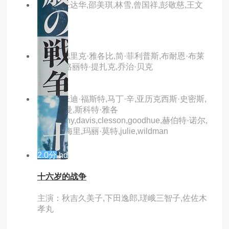
主演：任达华,邵美琪,林雪,曾国祥,彭敬慈,王文
成,吴丽
主演：德里克·雅各比,简·菲利普斯,布耐恩·布莱
塞得,玛格丽特·提扎克,乔治·贝克
主演：朱迪·福斯特,马丁·辛,亚历克西斯·史密斯,
莫特·舒曼,斯科特·雅各
比,dorothy,davis,clesson,goodhue,赫伯特·诺尔,
雅克·法梅里,玛丽·莫特,julie,wildman
2.0分
hd
十六岁的战争
主演：秋吉久美子,下田逸郎,瑳峨三智子,佐佐木
孝丸