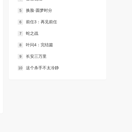
换脸·圆梦时分
5
前任3：再见前任
6
蛇之战
7
叶问4：完结篇
8
长安三万里
9
这个杀手不太冷静
10