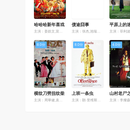
哈哈哈新年喜戏
债途囧事
平原上的
主演：姜皓文,宣萱,李灿森,陈静,林盛斌,温绍平
主演：张杰,池瑞淋,卢山,陈国平
hd
hd
8.0分
8.0分
4.0分
横纹刀劈扭纹柴
上班一条虫
主演：周華健,袁詠儀,沈殿霞
主演：朗·里维斯顿,詹妮弗·安妮斯顿,大卫·赫尔曼,阿杰·奈杜,戴德里克·巴德,斯蒂芬·鲁特,盖瑞·科尔,理查德·雷西尔,亚利桑德拉·温特沃斯,joebays,约翰·c·麦金雷,保罗·威尔森,吉娜·麦克罗伊,toddduffey,格雷格·皮特斯