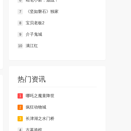
蜡笔小新：激战！
6
《坚如磐石》独家
7
宝贝老板2
8
介子鬼城
9
满江红
10
热门资讯
哪吒之魔童降世
1
疯狂动物城
2
长津湖之水门桥
3
古墓诡棺
4