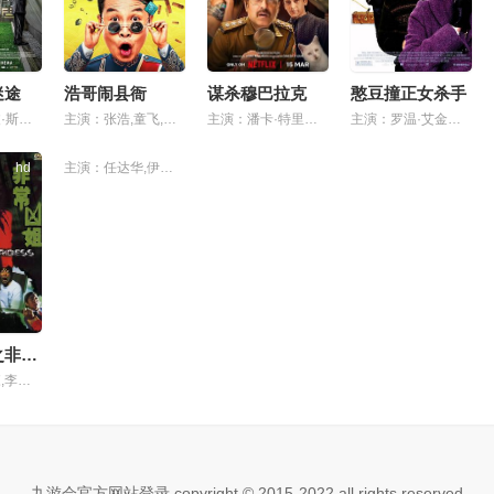
迷途
浩哥闹县衙
谋杀穆巴拉克
憨豆撞正女杀手
主演：菲利波·斯科蒂
主演：张浩,童飞,赵小锐,吴启华
主演：潘卡·特里帕蒂,迪宝·卡帕蒂娅,维杰·维玛,卡瑞诗玛·卡普尔,萨拉·阿里·汗,蒂丝卡·乔普拉,库纳尔·赫姆,桑杰·卡普尔,tara-alisha,berry,kiara,sadh,hardika,sharma,alok,panwar,neeraj,saidawat,ashok,chhabra,amaara,sangam
主演：罗温·艾金森,克里斯汀·斯科特·托马斯,玛吉·史密斯,帕特里克·斯威兹,塔姆欣·伊格顿,艾米莉娅·福克斯
hd
主演：任达华,伊能静,高捷,夏德俊,郑佩佩,尚雯婕,戚薇,王大奇
山村老尸之非常凶姐
主演：李燦森,李珊珊,黎耀祥,春日井静奈,林雪,陈惠敏,袁婉雯,方思莲
九游会官方网站登录 copyright © 2015-2022 all rights reserved