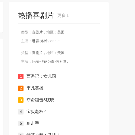
热播喜剧片
更多
类型：
喜剧片，
地区：
美国
主演：
琳赛·洛翰,connie
类型：
喜剧片，
地区：
美国
主演：
玛丽·伊丽莎白·埃利斯,
西游记：女儿国
1
平凡英雄
2
夺命狙击3破晓
3
宝贝老板2
4
狙击手
5