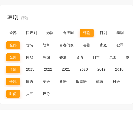
韩剧
筛选
全部
国产剧
港剧
台湾剧
韩剧
日剧
泰剧
全部
古装
战争
青春偶像
喜剧
家庭
犯罪
全部
内地
韩国
香港
台湾
日本
美国
泰国
全部
2023
2022
2021
2020
2019
2018
全部
国语
英语
粤语
闽南语
韩语
日语
其
时间
人气
评分