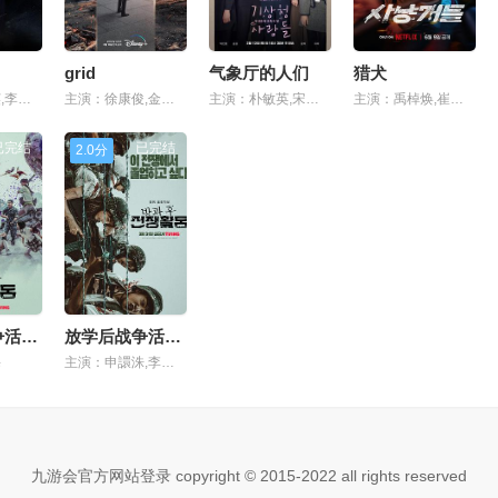
grid
气象厅的人们
猎犬
主演：韩彩英,李知勋
主演：徐康俊,金雅中,金武烈,李是英,吴妍秀
主演：朴敏英,宋江,尹博,金亚荣,文泰佑,金美京
主演：禹棹焕,崔始源,朴成雄,柳秀荣,崔英俊,李相二,许峻豪,郑多恩,李海荣
已完结
已完结
2.0分
放学后战争活动第二季
放学后战争活动第一季
海
主演：申譞洙,李淳元,林世美,金基海,崔玟熙,金秀谦,李妍,权恩彬,文相敏,袁民奎,金玟澈,金昭喜,安道奎
九游会官方网站登录 copyright © 2015-2022 all rights reserved