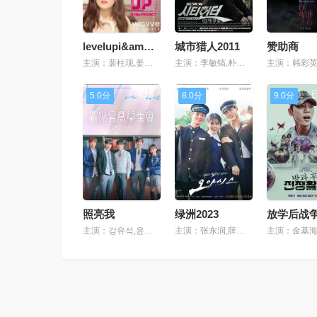
levelupi&amp;amp;s的project
城市猎人2011
赞助商
主演：裴柱现,姜涩琪,朴秀荣,文星伊
主演：李敏镐,朴敏英,李浚赫,具荷拉,黄善熙,金相中,千虎珍,金相浩,李光洙,闵英媛,尹艺熙,郑俊,白胜贤
完结
已完结
5.0分
8.0分
9.0分
照亮我
绿洲2023
主演：강유석,윤용빈,이세온,최찬이,고우진
主演：张东润,薛仁雅,秋英宇
主演：金基