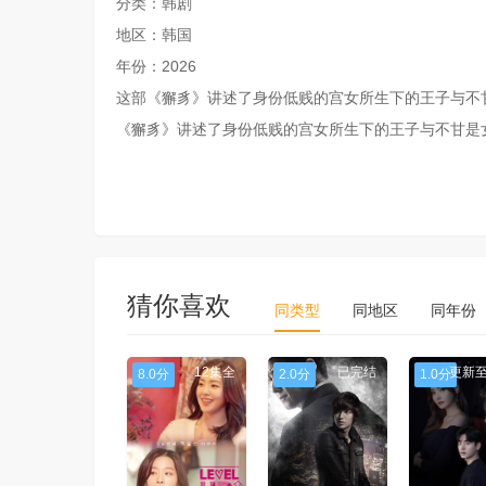
分类：韩剧
地区：韩国
年份：2026
这部《獬豸》讲述了身份低贱的宫女所生下的王子与不
《獬豸》讲述了身份低贱的宫女所生下的王子与不甘是
猜你喜欢
同类型
同地区
同年份
12集全
已完结
更新至
8.0分
2.0分
1.0分