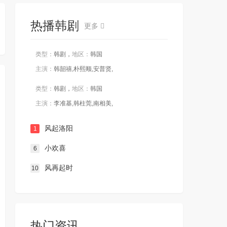
热播韩剧
更多
类型：
韩剧，
地区：
韩国
主演：
韩韶禧,朴熙顺,安普贤,
类型：
韩剧，
地区：
韩国
主演：
李准基,韩柱莞,南相美,
风起洛阳
1
小欢喜
6
风再起时
10
热门资讯