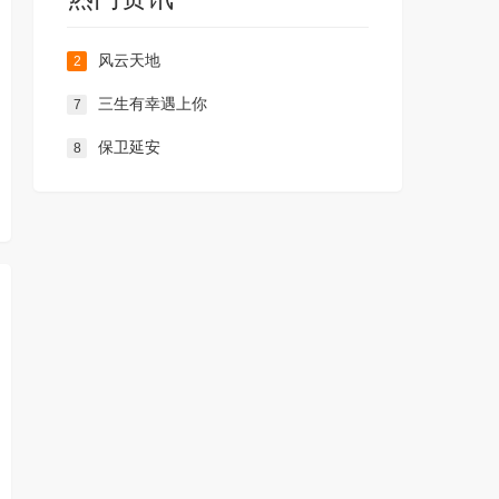
风云天地
2
三生有幸遇上你
7
保卫延安
8