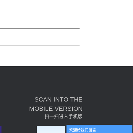
SCAN INTO THE
MOBILE VERSION
扫一扫进入手机版
欢迎给我们留言