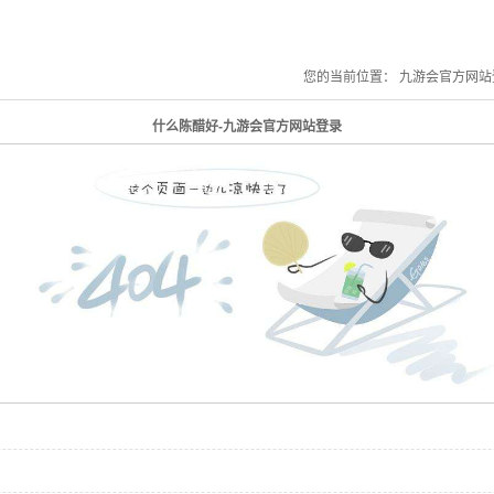
您的当前位置：
九游会官方网站
什么陈醋好-九游会官方网站登录