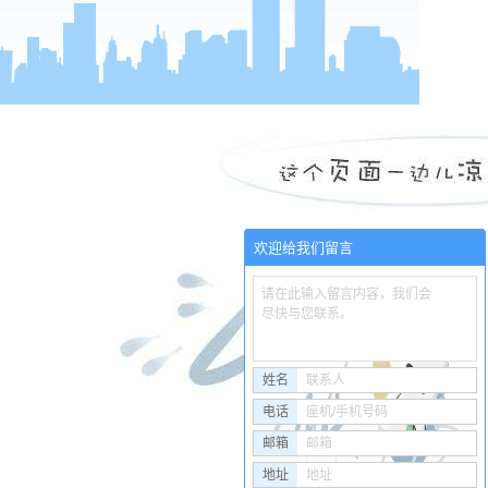
欢迎给我们留言
请在此输入留言内容，我们会
尽快与您联系。
姓名
联系人
电话
座机/手机号码
邮箱
邮箱
地址
地址