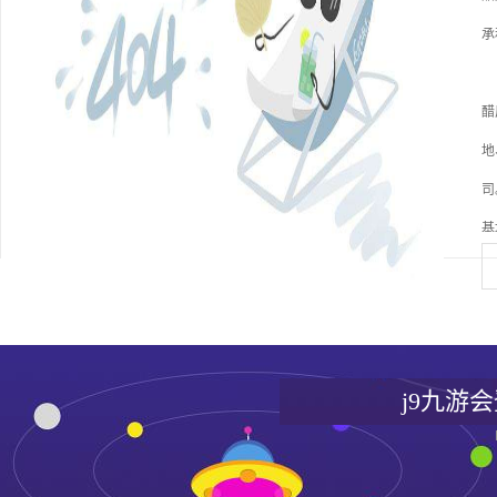
承
为
醋
地
司
基
生
区
j9九游