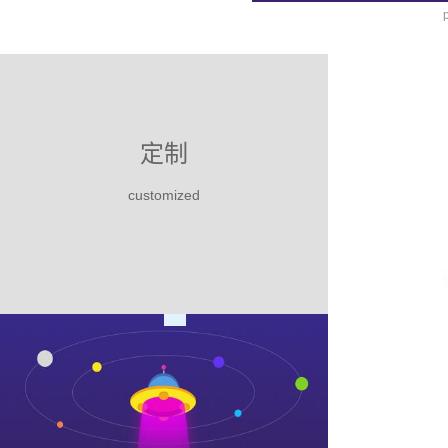
定制
customized