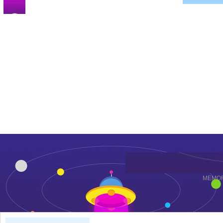
MEMOR