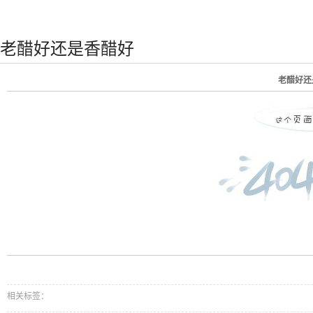
老醋好还是香醋好
老醋好还
相关标签：