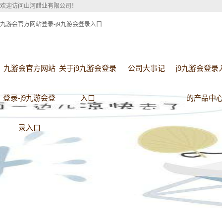
欢迎访问山河醋业有限公司！
九游会官方网站登录-j9九游会登录入口
九游会官方网站
关于j9九游会登录
公司大事记
j9九游会登录
关于j9九游会登录入口
公司大事记
原醋系列
登录-j9九游会登
入口
的产品中
品牌介绍
行业新闻
老陈醋系列
工艺介绍
陈醋系列
录入口
j9九游会登录入口的文
有机醋系列
企业荣誉
化
礼盒系列
企业认证
特色口味醋系
白醋系列
饮品系列