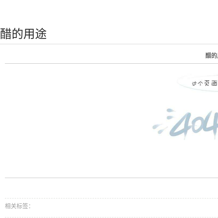
醋的用途
醋的
相关标签：