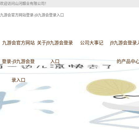
欢迎访问山河醋业有限公司！
九游会官方网站登录-j9九游会登录入口
九游会官方网站
关于j9九游会登录
公司大事记
j9九游会登录
关于j9九游会登录入口
公司大事记
原醋系列
登录-j9九游会登
入口
的产品中
品牌介绍
行业新闻
老陈醋系列
工艺介绍
陈醋系列
录入口
j9九游会登录入口的文
有机醋系列
企业荣誉
化
礼盒系列
企业认证
特色口味醋系
白醋系列
饮品系列