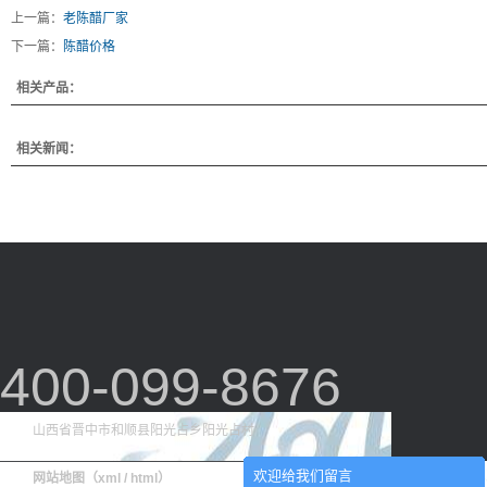
上一篇：
老陈醋厂家
下一篇：
陈醋价格
相关产品：
相关新闻：
400-099-8676
山西省晋中市和顺县阳光占乡阳光占村
欢迎给我们留言
网站地图（xml / html）