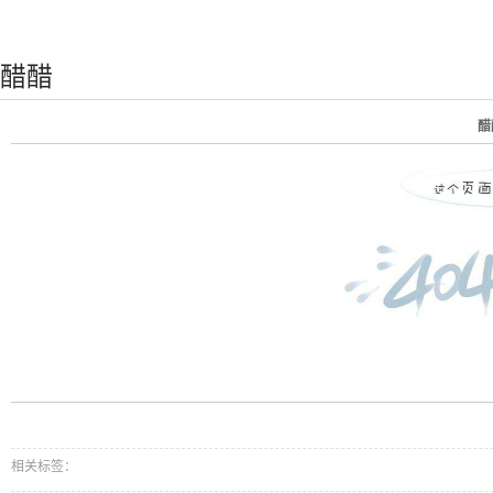
醋醋
醋
相关标签：