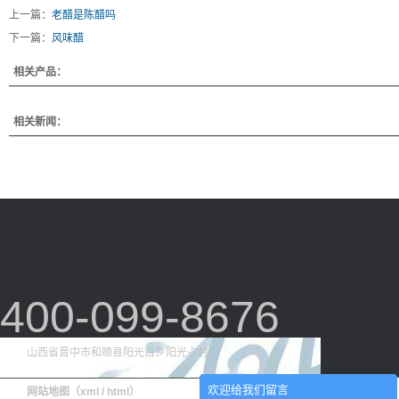
上一篇：
老醋是陈醋吗
下一篇：
风味醋
相关产品：
相关新闻：
400-099-8676
山西省晋中市和顺县阳光占乡阳光占村
欢迎给我们留言
网站地图（xml / html）