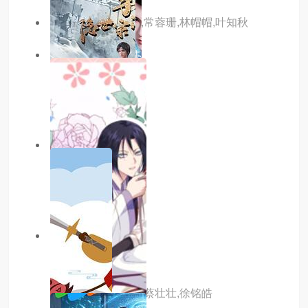
主演：藤新,李兰陵,常蓉珊,林帽帽,叶知秋
10.0分
更新至47集
武碎星河
主演：内详
7.0分
更新至35集
神在囧途
主演：内详
6.0分
更新至04集
中国奇谭2
主演：路扬,董汶亮,蔡壮壮,徐铭皓