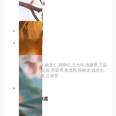
金牌调解2024
主演：章亭
主演：内详
5.0分
hd国语
西施泪
主演：郑兰香,杨安仁,胡炳纪,方允均,倪建甫,王益
铨,傅慧娟,吴元煜,周碧琴,朱贤民,薛晓龙,钱兆生,
袁根生,许家变,江淑英
1.0分
已完结
他的玫瑰与寒霜
主演：内详