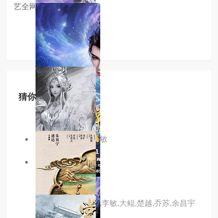
艺全网独播，敬请期待！
猜你喜欢
主演：陈张太康,李敏
2.0分
更新至60集
双生武魂
主演：王秋皓,刘曼,李敏,大鲲,楚越,乔苏,余昌宇