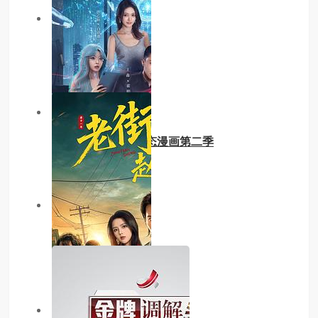
4.0分
更新至05集
隐世宗门掌教
主演：内详
2.0分
更新至第21集
开局四个美相公 动态漫画第二季
主演：内详
9.0分
已完结
口水良山
主演：虞晓旭
主演：内详