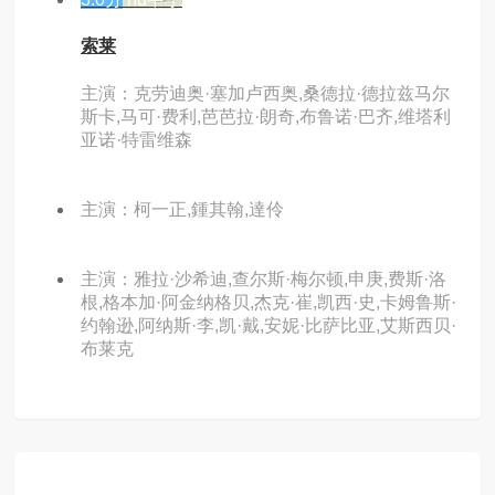
索莱
主演：克劳迪奥·塞加卢西奥,桑德拉·德拉兹马尔
斯卡,马可·费利,芭芭拉·朗奇,布鲁诺·巴齐,维塔利
亚诺·特雷维森
主演：柯一正,鍾其翰,達伶
主演：雅拉·沙希迪,查尔斯·梅尔顿,申庚,费斯·洛
根,格本加·阿金纳格贝,杰克·崔,凯西·史,卡姆鲁斯·
约翰逊,阿纳斯·李,凯·戴,安妮·比萨比亚,艾斯西贝·
布莱克