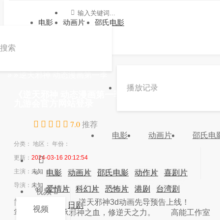
电影
动画片
邵氏电影
搜索
»
»
逆天邪神 动态漫画第一季
播放记录
《逆天邪神 动态漫画第一季》动漫高清在线观看 -
九游会官方网站登录
7.0
推荐
电影
动画片
邵氏电
分类：
地区：
年份：
更新：
2024-03-16 20:12:54
主演：
未知
电影
动画片
邵氏电影
动作片
喜剧片
导演：
未知
爱情片
科幻片
恐怖片
港剧
台湾剧
视频
简介：
简介： 逆天邪神3d动画先导预告上线！
韩剧
日剧
视频
掌天毒之珠，承邪神之血，修逆天之力。 高能工作室