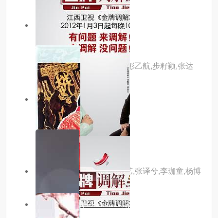
6.0分
更新至第16集
大开眼界2026
主演：王森,朱近桐,向婧怡,彭乙航,步籽颖,张达
塬,李启歌,李诺菲
5.0分
更新至第23集
老街赵凤声
主演：喻钟黎,锦泷
主演：吴佳怡,董子凡,宋昭艺,张译兮,李珈童,杨博
奇,杨休,曹艳,邵思涵,高毅
7.0分
更新至第20260114期