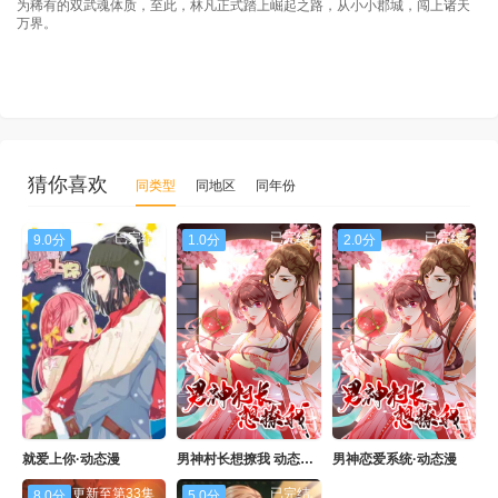
为稀有的双武魂体质，至此，林凡正式踏上崛起之路，从小小郡城，闯上诸天
万界。
猜你喜欢
同类型
同地区
同年份
已完结
已完结
已完结
9.0分
1.0分
2.0分
就爱上你·动态漫
男神村长想撩我 动态漫画
男神恋爱系统·动态漫
更新至第33集
已完结
8.0分
5.0分