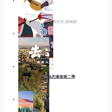
6.0分
更新至04集
中国奇谭2
主演：路扬,董汶亮,蔡壮壮,徐铭皓
4.0分
更新至05集
隐世宗门掌教
主演：内详
2.0分
更新至第21集
开局四个美相公 动态漫画第二季
主演：内详
9.0分
已完结
口水良山