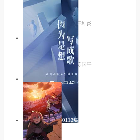
开着我的房车去旅行
主演：秦宇,李芷珺,姿娜,王坤炎
5.0分
hd
债途囧事
主演：张杰,池瑞淋,卢山,陈国平
7.0分
更新至04集
看得见风景的窗
主演：张雪迎,高至霆
8.0分
更新至20260113集
因为是想写成歌