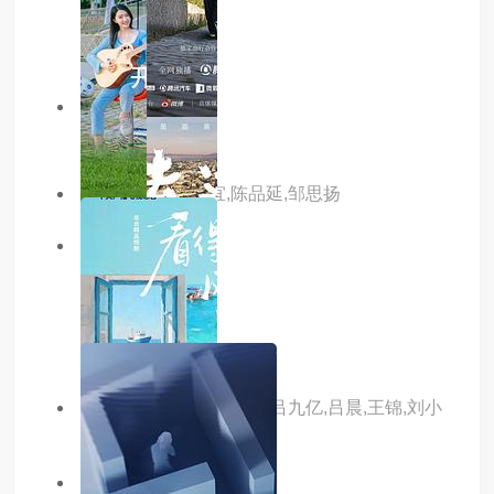
主演：虞晓旭
主演：内详
主演：彦希,蔡卓宜,陈品延,邹思扬
7.0分
更新至01集
去远方第二季
主演：吴彦祖
主演：隋存毅,李恰,李博,吕九亿,吕晨,王锦,刘小
宾,杨明,冯奕鸣
5.0分
hd