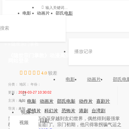
电影
动画片
邵氏电影
搜索
»
»
隐世宗门掌教
播放记录
《隐世宗门掌教》动漫高清在线观看 -九游会官方
网站登录
4.0
较差
电影
动画片
邵氏电
分类：
地区：
年份：
更新：
2024-03-27 10:30:02
主演：
未知
电影
动画片
邵氏电影
动作片
喜剧片
导演：
未知
爱情片
科幻片
恐怖片
港剧
台湾剧
视频
简介：
简介：江北辰穿越到玄幻世界，偶然得到最强掌
韩剧
日剧
视频
教系统，成立“仙道门”。宗门初期，他只得靠拐骗气运之