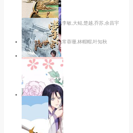
双生武魂
主演：王秋皓,刘曼,李敏,大鲲,楚越,乔苏,余昌宇
主演：藤新,李兰陵,常蓉珊,林帽帽,叶知秋
10.0分
更新至47集
武碎星河
主演：内详
7.0分
更新至35集
神在囧途
主演：内详