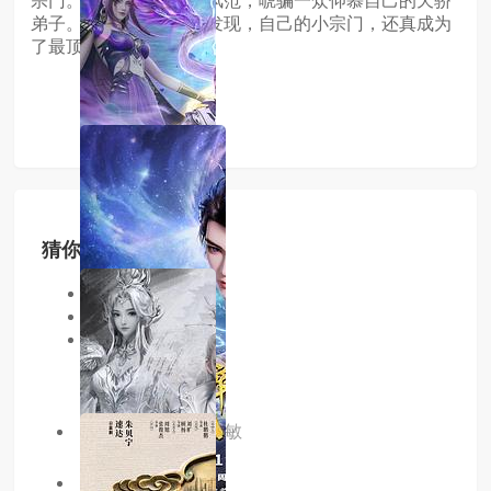
宗门。每天都要装高人风范，唬骗一众仰慕自己的天骄
弟子。慢慢的，江北辰发现，自己的小宗门，还真成为
了最顶尖的隐世宗门！
猜你喜欢
同类型
同地区
同年份
主演：陈张太康,李敏
2.0分
更新至60集