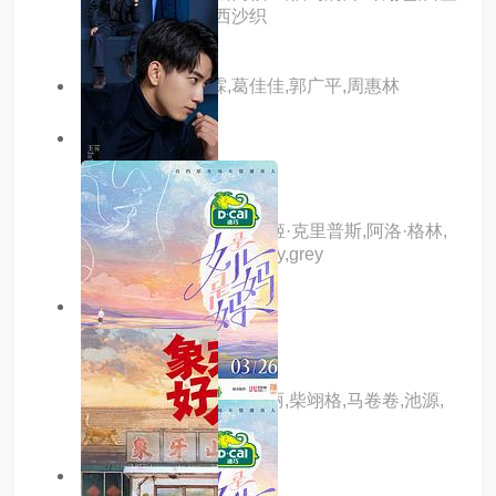
阳子,中村悠一,大西沙织
主演：洪卫,刘冠霖,葛佳佳,郭广平,周惠林
7.0分
hd
上山
主演：戴克·蒙哥马利,薇姬·克里普斯,阿洛·格林,
莎拉·皮尔斯,ally,xue,finlay,grey
7.0分
更新至06集
你是我的人间至味
主演：林小宅,常斌,王嘉丽,柴翊格,马卷卷,池源,
郭子渝,刘静怡,刘嘉琪
4.0分
更新至03集