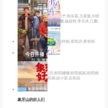
猜猜我是谁
主演：张予曦,王子奇,柯乃予,韩东霖,王家茵,刘哲
珲,王千果,莫小奇,郑玉,贺鹏,杨超然,李京沐,江鹏,
刘潺,金珈,杨冬麒
主演：蔡正杰,蒋袁娅蓉,袁梓铭,章凯玥,黄初尧
6.0分
更新至20240319期
是女儿是妈妈
主演：王珞丹,谢红武,欧阳娜娜,欧阳妮妮,欧阳娣
娣,傅娟,陶昕然,陶跃娣,赵小棠,岳彩晶
9.0分
更新至05集
象牙山的好人们