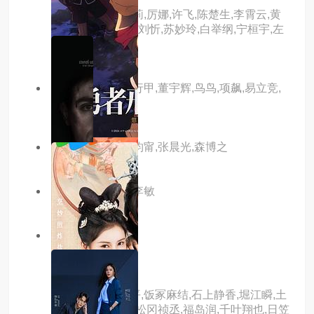
主演：何洁,黄雅莉,厉娜,许飞,陈楚生,李霄云,黄
英,曾轶可,段林希,刘忻,苏妙玲,白举纲,宁桓宇,左
立
主演：陈丹青,陈行甲,董宇辉,鸟鸟,项飙,易立竞,
张昊辰,张越
主演：张鲁一,张钧甯,张晨光,森博之
主演：陈张太康,李敏
7.0分
更新至02集
勇者处刑
主演：阿座上洋平,饭冢麻结,石上静香,堀江瞬,土
岐隼一,上田燿司,松冈祯丞,福岛润,千叶翔也,日笠