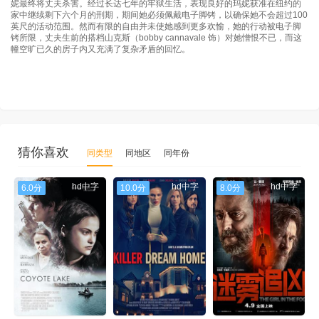
妮最终将丈夫杀害。经过长达七年的牢狱生活，表现良好的玛妮获准在纽约的
家中继续剩下六个月的刑期，期间她必须佩戴电子脚铐，以确保她不会超过100
英尺的活动范围。然而有限的自由并未使她感到更多欢愉，她的行动被电子脚
铐所限，丈夫生前的搭档山克斯（bobby cannavale 饰）对她憎恨不已，而这
幢空旷已久的房子内又充满了复杂矛盾的回忆。
猜你喜欢
同类型
同地区
同年份
hd中字
hd中字
hd中字
6.0分
10.0分
8.0分