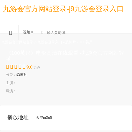
九游会官方网站登录-j9九游会登录入口
视频
九游会官方网站登录-j9九游会登录入口
»
恐怖片
»
100英尺
《100英尺》电影高清在线观看 -九游会官方网站登
录
9.0
力荐
分类：
恐怖片
主演：
导演：
播放地址
天空m3u8