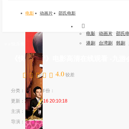
电影
动画片
邵氏电影
电影
动画片
邵氏
港剧
台湾剧
韩剧
»
»
快乐丧尸
《快乐丧尸》电影高清在线观看 -九游
4.0
较差
分类：
地区：
年份：
更新：
2024-03-16 20:10:18
主演：
导演：