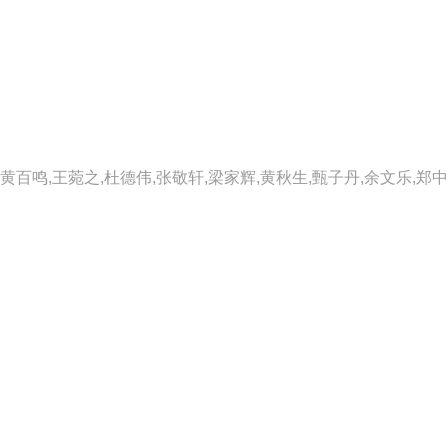
百鸣,王菀之,杜德伟,张敬轩,梁家辉,黄秋生,甄子丹,余文乐,郑中基,