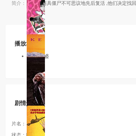
简介：
简介：两具僵尸不可思议地先后复活 ,他们决定找回
播放地址
天空m3u8
剧情介绍
片名：
状态：hd