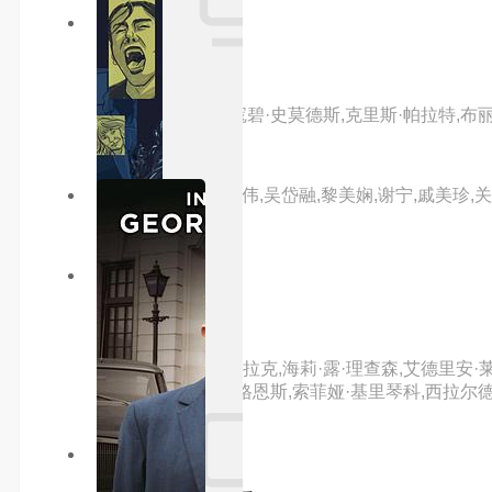
10.0分
hd
捐精大丈夫
主演：文斯·沃恩,寇碧·史莫德斯,克里斯·帕拉特,布丽
主演：梁朝伟,苗侨伟,吴岱融,黎美娴,谢宁,戚美珍,关
10.0分
全8集
凡妇俗女
主演：艾米莉亚·克拉克,海莉·露·理查森,艾德里安·莱
伊万·多安,埃里克·格恩斯,索菲娅·基里琴科,西拉尔
9.0分
更新至09集