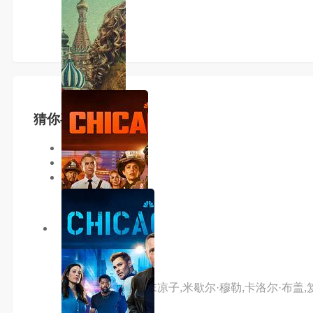
猜你喜欢
同类型
同地区
同年份
7.0分
hd
极速追杀令
主演：让·雷诺,广末凉子,米歇尔·穆勒,卡洛尔·布盖,