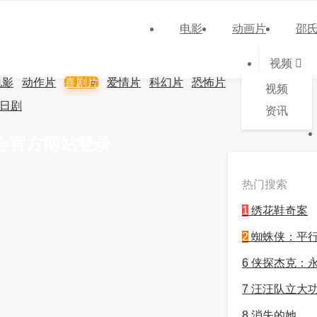
电影
动画片
邵
视频
电影
动作片
喜剧片
爱情片
科幻片
恐怖片
视频
日剧
资讯
会官方网站登录
热门搜索
1
绣花鞋奇案
2
蜘蛛侠：平
6
侠探杰克：
7
汪汪队立大
8
消失的她