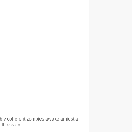
 zombies awake amidst a
uthless co