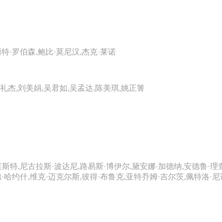
特·罗伯森,鲍比·莫尼汉,杰克·莱诺
礼杰,刘美娟,吴君如,吴孟达,陈美琪,姚正箐
斯特,尼古拉斯·波达尼,路易斯·博伊尔,黛安娜·加德纳,安德鲁·理
德·哈约什,维克·迈克尔斯,彼得·布鲁克,亚特乔姆·吉尔茨,佩特洛·