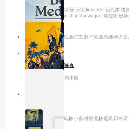
主演：凯文·贝肯,弗莱德·沃德,finncarter,迈克尔·
强,sunshineparker,michaeldanwagner,康拉德
主演：权相宇,河智苑,金仁文,赵宰贤,金惠娜,奉万台
9.0分
hd
举起手来2之追击阿多丸
主演：潘长江,郭达,刘小微
6.0分
hd
神勇铁金刚
主演：梁家辉,毛舜筠,陈小春,钟欣潼,陈冠希,田朴珺