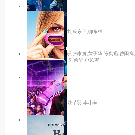
6.0分
hd
家族荣誉5
主演：郑俊镐,金敏贞,成东日,柳东根
主演：吴君如,古天乐,张家辉,黄子华,陈奕迅,曾国祥,黄
伟文,薛凯琪,卢海鹏,刘德华,卢觅雪
5.0分
hd
金太郎的幸福生活
主演：王雷,潘之琳,姚芊羽,李小萌
5.0分
hd
深渊异形