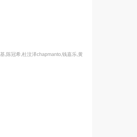
陈冠希,杜汶泽chapmanto,钱嘉乐,黄