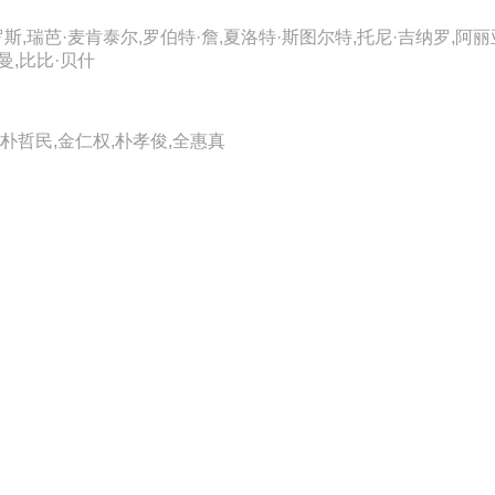
格罗斯,瑞芭·麦肯泰尔,罗伯特·詹,夏洛特·斯图尔特,托尼·吉纳罗,阿丽亚娜·
·巴赫曼,比比·贝什
,朴哲民,金仁权,朴孝俊,全惠真