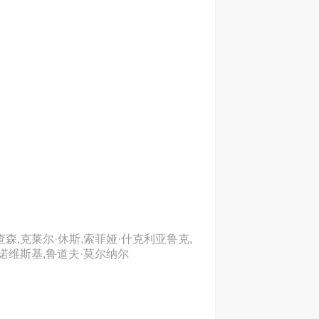
查森,克莱尔·休斯,索菲娅·什克利亚鲁克,
尼诺维斯基,鲁道夫·莫尔纳尔