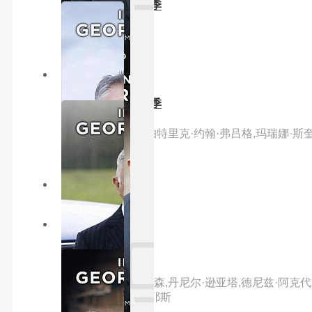
芝加哥烈焰第十四季
主演：内详
10.0分
更新至09集
芝加哥警署第十三季
主演：杰森·贝盖,帕特里克·约翰·弗吕格,玛瑞娜·斯
主演：内详
5.0分
更新至09集
潜能探案组第二季
主演：凯特琳·奥尔森,丹尼尔·逊亚塔,德尼兹·阿克代尼兹,杰
凯特·迈纳,朱迪·雷耶斯