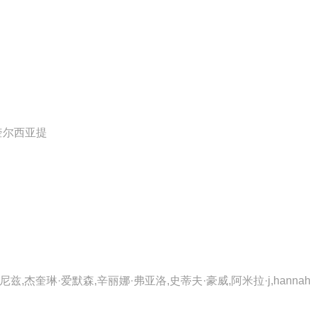
奎尔西亚提
奎琳·爱默森,辛丽娜·弗亚洛,史蒂夫·豪威,阿米拉·j,hannah,e.