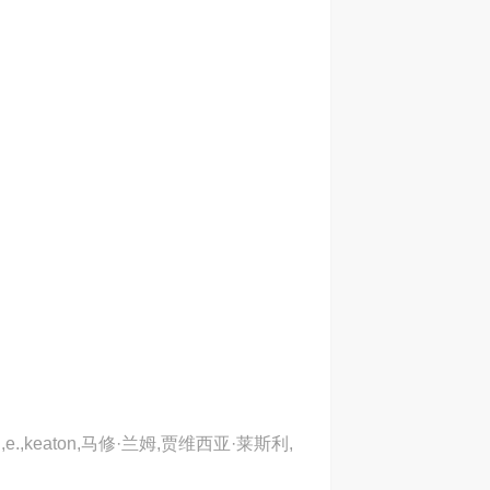
,keaton,马修·兰姆,贾维西亚·莱斯利,