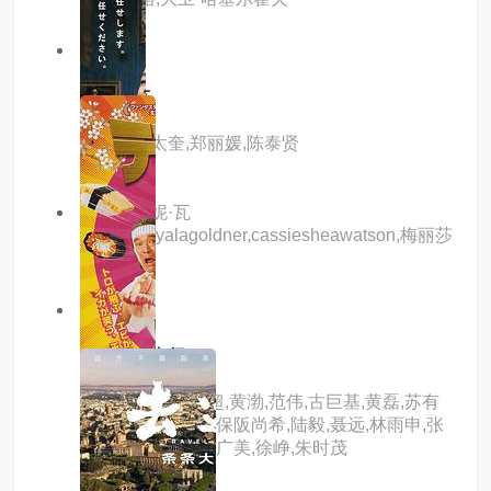
7.0分
hd
双面女友
主演：奉太奎,郑丽媛,陈泰贤
主演：珍妮·瓦
德,dianeayalagoldner,cassiesheawatson,梅丽莎
·里德
9.0分
hd
爱情左灯右行
主演：林嘉欣,邓超,黄渤,范伟,古巨基,黄磊,苏有
朋,佟大为,黄晓明,保阪尚希,陆毅,聂远,林雨申,张
峻宁,白冰,丛珊,孟广美,徐峥,朱时茂