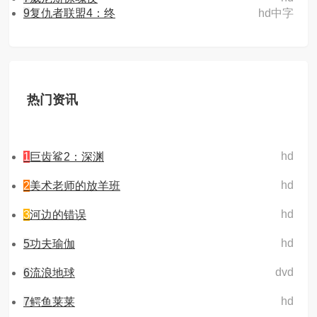
9
复仇者联盟4：终
hd中字
热门资讯
hd
1
巨齿鲨2：深渊
hd
2
美术老师的放羊班
hd
3
河边的错误
hd
5
功夫瑜伽
dvd
6
流浪地球
hd
7
鳄鱼莱莱