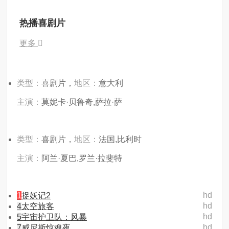
热播喜剧片
更多
类型：
喜剧片，
地区：
意大利
主演：
莫妮卡·贝鲁奇,萨拉·萨
类型：
喜剧片，
地区：
法国,比利时
主演：
阿兰·夏巴,罗兰·拉斐特
hd
1
捉妖记2
hd
4
太空旅客
hd
5
宇宙护卫队：风暴
hd
7
威尼斯惊魂夜