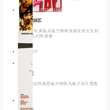
8.0分
更新至20211218期
非诚勿扰综艺
主演：孟非,黄菡,乐嘉,宁财神,张嘉佳,佟大为,刘
恺威,张亮,刘烨,黄澜
主演：赵川
5.0分
hd
七小罗汉
主演：曾志伟,陈思诚,牛萌萌,马健,王东方,贾惠
景,王劲
6.0分
hd