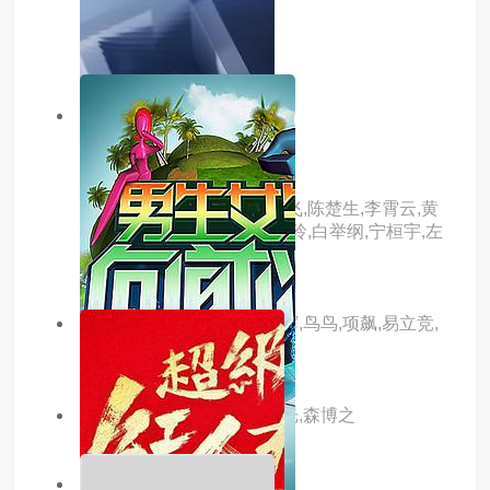
看得见风景的窗
主演：张雪迎,高至霆
8.0分
更新至20260113集
因为是想写成歌
主演：何洁,黄雅莉,厉娜,许飞,陈楚生,李霄云,黄
英,曾轶可,段林希,刘忻,苏妙玲,白举纲,宁桓宇,左
立
主演：陈丹青,陈行甲,董宇辉,鸟鸟,项飙,易立竞,
张昊辰,张越
主演：张鲁一,张钧甯,张晨光,森博之
主演：陈张太康,李敏