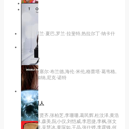
同地区
同年份
主演：阿兰·夏巴,罗兰·拉斐特,热拉尔丁·纳卡什
2.0分
hd
阿舍正传
主演：拉塞尔·布兰德,海伦·米伦,格蕾塔·葛韦格,
詹妮弗·加纳,尼克·诺特
7.0分
hd
绝种好男人
主演：任贤齐,张柏芝,李珊珊,葛民辉,杜汶泽,黄浩
然,王天林,森美,阮小仪,刘恺威,李思捷,李枫,张文
慈,黄泆潼,吴慧冰,黄琛如,王晶,张仕铿,李霆锋,何