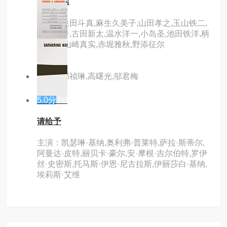
海边旅店
主演：生田斗真,麻生久美子,山田孝之,玉山铁二,
成海璃子,古田新太,温水洋一,小岛圣,池田铁洋,柄
本时生,山崎真实,赤堀雅秋,野添征尔
主演：邬祯琳,高曙光,邬君梅
5.0分
hd
请给予
主演：凯瑟琳·基纳,奥利弗·普莱特,萨拉·斯蒂尔,
阿曼达·皮特,丽贝卡·豪尔,安·摩根·吉尔伯特,罗伊
丝·史密斯,托马斯·伊恩·尼古拉斯,伊丽莎白·基纳,
埃莉斯·艾维