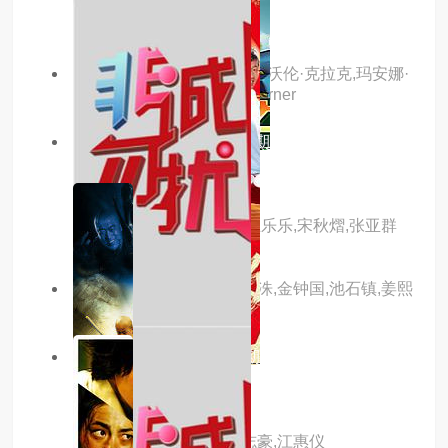
主演：马丁·肖,李·恩格里比,沃伦·克拉克,玛安娜·
本灵,丹尼尔·凯西,natalie,garner
10.0分
更新至2021-11-13期
男生女生向前冲
主演：余声,白羽,王小川,王乐乐,宋秋熠,张亚群
主演：刘在锡,河东勋,李光洙,金钟国,池石镇,姜熙
建,宋智孝,梁世灿,全昭旻
10.0分
更新至20230115期
超级红人榜
主演：于美人,蔡昌宪,许志豪,江惠仪