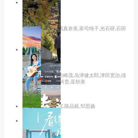
1.0分
hd
死神的精度
主演：金城武,小西真奈美,富司纯子,光石研,石田
卓也
10.0分
hd
死亡寿司
主演：武田梨奈,松崎茂,岛津健太郎,津田宽治,须
贺贵匡,手塚通,仁科贵,亚纱美
主演：彦希,蔡卓宜,陈品延,邹思扬
7.0分
更新至01集
去远方第二季