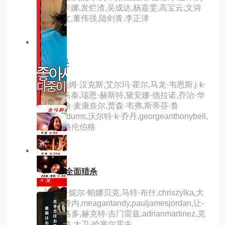
肇晃,黄卡娜,发烂渣,吴成达,杨嘉雯,高宝云,文诗
琪,叶景文,董伟强,陆剑青,李正津
3.0分
hd
师奶杀手
主演：汤姆·汉克斯,艾尔玛·霍尔,马龙·韦恩斯,j·k·
西蒙斯,马泰,瑞恩·赫斯特,黛安娜·德拉诺,乔治·华
莱士,约翰·麦康奈尔,贾森·韦弗,斯蒂芬·鲁
特,lyneodums,沃尔特·k·乔丹,georgeanthonybell,
格雷戈·格伦伯格
9.0分
hd
食人鱼2全面猎杀
主演：丹妮尔·帕娜贝克,马特·布什,chriszylka,大
卫·科恩查内,meagantandy,pauljamesjordan,让-
卢克·比洛多,赫克特·吉门雷兹,adrianmartinez,克
鲁·古拉格,大卫·哈塞尔霍夫