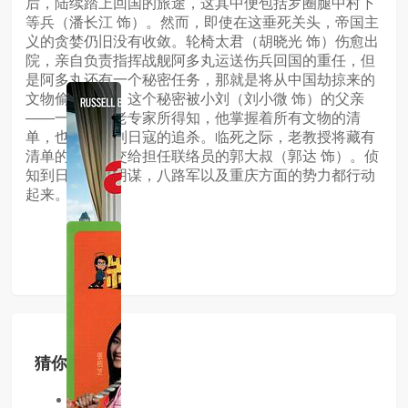
后，陆续踏上回国的旅途，这其中便包括罗圈腿中村下
等兵（潘长江 饰）。然而，即使在这垂死关头，帝国主
义的贪婪仍旧没有收敛。轮椅太君（胡晓光 饰）伤愈出
院，亲自负责指挥战舰阿多丸运送伤兵回国的重任，但
是阿多丸还有一个秘密任务，那就是将从中国劫掠来的
文物偷运出境。这个秘密被小刘（刘小微 饰）的父亲
——一个文物老专家所得知，他掌握着所有文物的清
单，也因此遭到日寇的追杀。临死之际，老教授将藏有
清单的可乐瓶交给担任联络员的郭大叔（郭达 饰）。侦
知到日本人的阴谋，八路军以及重庆方面的势力都行动
起来。
猜你喜欢
同类型