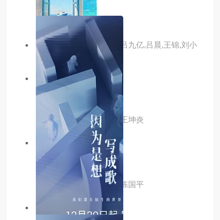
主演：吴彦祖
主演：隋存毅,李恰,李博,吕九亿,吕晨,王锦,刘小
宾,杨明,冯奕鸣
5.0分
hd
开着我的房车去旅行
主演：秦宇,李芷珺,姿娜,王坤炎
5.0分
hd
债途囧事
主演：张杰,池瑞淋,卢山,陈国平
7.0分
更新至04集