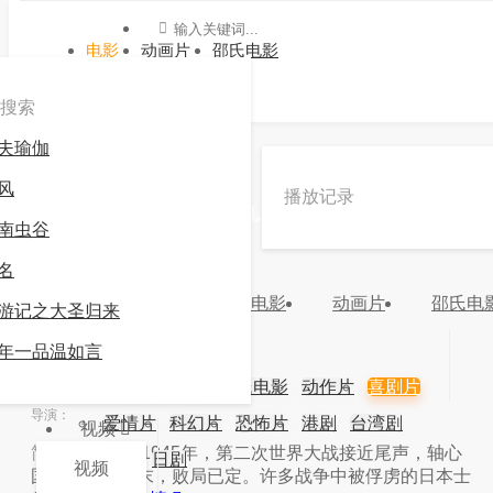
电影
动画片
邵氏电影
搜索
夫瑜伽
»
»
举起手来2之追击阿多丸
风
播放记录
《举起手来2之追击阿多丸》电影高清在线观看 -九
南虫谷
游会官方网站登录
名
9.0
力荐
电影
动画片
邵氏电
游记之大圣归来
分类：
地区：
中国大陆
年份：
年一品温如言
更新：
2024-03-16 20:11:59
主演：
电影
动画片
邵氏电影
动作片
喜剧片
导演：
爱情片
科幻片
恐怖片
港剧
台湾剧
视频
简介：
简介：1945年，第二次世界大战接近尾声，轴心
韩剧
日剧
视频
国已成强弩之末，败局已定。许多战争中被俘虏的日本士