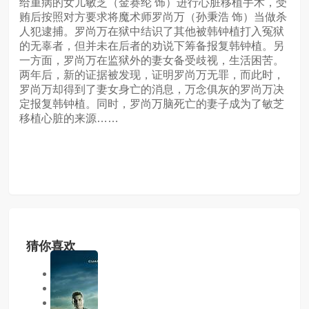
给重病的女儿敏芝（金赛纶 饰）进行心脏移植手术，受
贿后按照对方要求将魔术师罗尚万（孙秉浩 饰）当做杀
人犯逮捕。罗尚万在狱中结识了其他被韩钟植打入冤狱
的无辜者，但并未在后者的劝说下筹备报复韩钟植。另
一方面，罗尚万在监狱外的妻女备受歧视，生活困苦。
两年后，新的证据被发现，证明罗尚万无罪，而此时，
罗尚万却得到了妻女身亡的消息，万念俱灰的罗尚万决
定报复韩钟植。同时，罗尚万脑死亡的妻子成为了敏芝
移植心脏的来源……
猜你喜欢
同类型
同地区
同年份