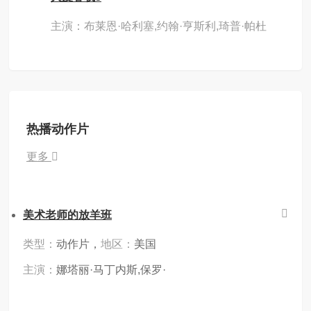
主演：布莱恩·哈利塞,约翰·亨斯利,琦普·帕杜
热播动作片
更多
美术老师的放羊班
类型：
动作片，
地区：
美国
主演：
娜塔丽·马丁内斯,保罗·