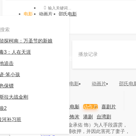
电影
动画片
邵氏电影
搜索
侦探柯南：万圣节的新娘
»
动作片
»
我是爸爸
毒3：人在天涯
播放记录
《我是爸爸》电影高清在线观看 -九游会官方网站
地追击
登录
迹·笨小孩
8.0
推荐
电影
动画片
邵氏电
色保镖
分类：
动作片
地区：
韩国
年份：
斯拉大战金刚
更新：
2024-03-16 20:08:42
主演：
电影
动画片
邵氏电影
动作片
喜剧片
狼2
导演：
爱情片
科幻片
恐怖片
港剧
台湾剧
视频
银河补习班
简介：
简介：警察韩钟植（金承佑 饰）为人手段霹雳，
韩剧
日剧
视频
为了破案多次将无辜的人抓捕收押，并因此害死了妻子，