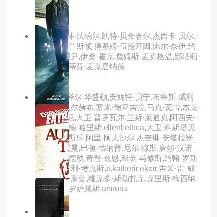
主演：科林·法瑞尔,凯特·贝金赛尔,杰西卡·贝尔,
布莱恩·科兰斯顿,博基姆·伍德拜因,比尔·奈伊,约
翰·赵,李威尹,伊桑·霍克,詹姆斯·麦克格温,娜塔莉·
林斯卡,斯蒂芬·麦克唐纳德
主演：丹泽尔·华盛顿,安妮特·贝宁,布鲁斯·威利
斯,托尼·夏尔赫布,塞米·鲍亚吉拉,马克·瓦雷,杰克·
格沃尔特尼,大卫·普罗瓦尔,兰斯·莱迪克,阿西夫·
曼德维,伍德·哈里斯,ellenbethea,大卫·科斯塔贝
尔,格伦凯斯乐,阿里·阿夫沙尔,杰奎琳·安塔拉米
安,本·申克曼,巴顿·蒂纳普,尼尔·琼斯,唐娜·汉诺
威,皮特辛德勒,奇普·兹恩,戴金·马修斯,约翰·罗斯
曼,约翰·亨利·考克斯,e.katherinekerr,吉米·雷·威
克斯,威尔·莱曼,维克多·斯勒扎克,克里斯·梅西纳,
吉尔伯特·罗萨莱斯,amrosa
10.0分
hd