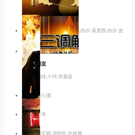
主演：章亭
主演：马丁·肖,李·恩格里比,内尔·莫里西,内尔·皮
尔森,克里斯汀·博顿利
4.0分
更新至2021-11-13期
第三调解室
主演：刘佳,小河,张嘉益
主演：蓝心湄
主演：章亭
主演：苗可丽,澎恰恰,许效舜