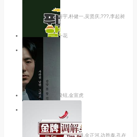
第一个男人
主演：咸恩静,尹善宇,朴健一,吴贤庆,???,李起昶
主演：李诗雅,李一花
3.0分
更新至20集
换乘恋爱第四季
主演：内详
主演：文世润,金俊铉,金宣虎
2.0分
更新至01集
即兴爵士
主演：池镐根,金真权,宋韓謙,金正河,边胜泰,孔在