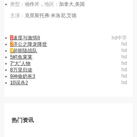
类型：
动作片，
地区：
加拿大,美国
主演：
克里斯托弗·米洛尼,艾德
1
速度与激情8
hd中字
hd
2
济公之降龙降世
hd
3
超能陆战队
hd
5
鳄鱼莱莱
hd
7
“大”人物
hd
8
万里归途
hd
9
神偷奶爸3
hd
10
误杀2
热门资讯