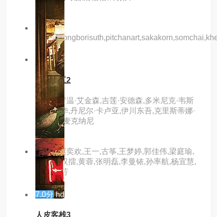
主演：
arisara,tongborisuth,pitchanart,sakakorn,somchai,k
6.0分
hd
憨豆特工2
主演：罗温·艾金森,吉莲·安德森,多米尼克·韦斯
特,裴淳华,丹尼尔·卡卢亚,伊川东吾,克里斯蒂娜·
钟,蒂姆·麦克纳尼
主演：赵奕欢,王一,古筝,王梦婷,郭佳伟,梁庭瑜,
张倩,秦汉擂,黄蓉,张明磊,李曼铱,孙率航,杨宜慧,
于娜,刘芳
7.0分
hd
人皮客栈3