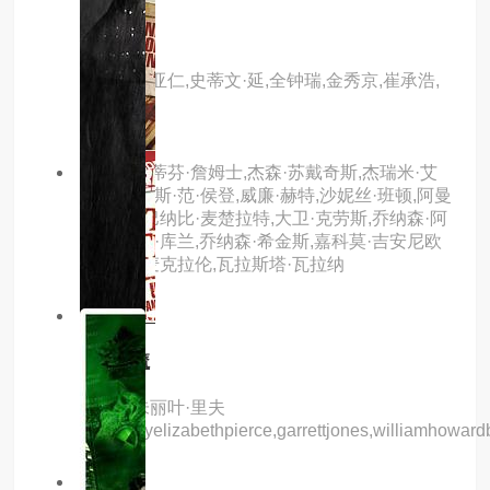
燃烧
主演：刘亚仁,史蒂文·延,全钟瑞,金秀京,崔承浩,
玉子妍
主演：史蒂芬·詹姆士,杰森·苏戴奇斯,杰瑞米·艾
恩斯,卡里斯·范·侯登,威廉·赫特,沙妮丝·班顿,阿曼
达·克鲁,巴纳比·麦楚拉特,大卫·克劳斯,乔纳森·阿
里斯,托尼·库兰,乔纳森·希金斯,嘉科莫·吉安尼欧
缇,乔恩·麦克拉伦,瓦拉斯塔·瓦拉纳
10.0分
hd
丧尸猎魔
主演：朱丽叶·里夫
斯,ashleyelizabethpierce,garrettjones,williamhowa
7.0分
hd