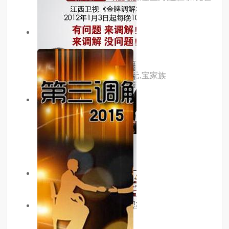
贤
2.0分
更新至01集
福宝和爷爷2
主演：全炫茂,张度妍,姜哲元,宝家族
4.0分
更新至01集
hide
主演：李宝英,李茂生
主演：池贤宇,林秀香
7.0分
更新至第20260114期
金牌调解2024