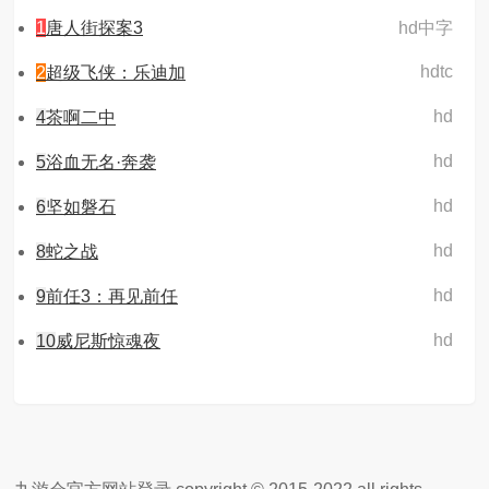
1
唐人街探案3
hd中字
hdtc
2
超级飞侠：乐迪加
hd
4
茶啊二中
hd
5
浴血无名·奔袭
hd
6
坚如磐石
hd
8
蛇之战
hd
9
前任3：再见前任
hd
10
威尼斯惊魂夜