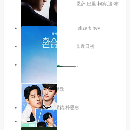
崔尔·斯蒂尼曼,赫伯特·西古恩萨,巴里·柯宾,迪·布
拉雷·贝克尔,亚历克斯·温特
主演：保罗·罗根,forbeskb,velizarbinev
主演：甄子丹,杨丽菁,王敏德,袁日初
6.0分
更新至第20260114期
踢球的她们
主演：李寿根,裴晟载
主演：荷承里,金显祐,朴恩惠
7.0分
更新至22集