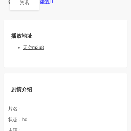
韩钟植为了给...
详情
资讯
播放地址
天空m3u8
剧情介绍
片名：
状态：hd
主演：