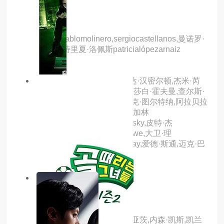
黑死病
主演：pablomolinero,sergiocastellanos,曼诺罗·
索洛,帕特里夏·洛佩斯patricialópezarnaiz
主演：皮尔斯·布鲁斯南,琳达·汉密尔顿,杰米·芮
妮·史密斯,杰里米·福利,伊丽莎白·霍夫曼,查尔斯·
哈拉汉,格兰特·赫斯洛夫,科克·图尔特纳,阿拉贝拉
·菲尔德,马泰,brianreddy,李·加林
顿,billbolender,caroleandrosky,皮特·杰
森,timhaldeman,hansfordrowe,大卫·理
柏,r.j.burns,christophermurray,爱德·斯通,迈克·巴
特斯,因格·内哈斯
5.0分
hd
少年骇客：异形群体
主演：瑞恩·凯利,艾尔莎·迪亚茨,内森·凯斯,凯兰