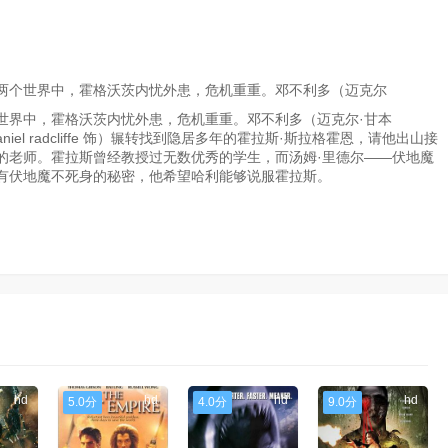
两个世界中，霍格沃茨内忧外患，危机重重。邓不利多（迈克尔
世界中，霍格沃茨内忧外患，危机重重。邓不利多（迈克尔·甘本
daniel radcliffe 饰）辗转找到隐居多年的霍拉斯·斯拉格霍恩，请他出山接
担任魔药学的老师。霍拉斯曾经教授过无数优秀的学生，而汤姆·里德尔——伏地魔
有伏地魔不死身的秘密，他希望哈利能够说服霍拉斯。
hd
hd
hd
hd
5.0分
4.0分
9.0分