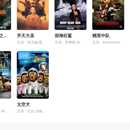
幽灵螳螂ii之突变
齐天大圣
深海狂鲨
精英中队
主演：张卫健,梁汉文,李灿森,葛民辉,杨恭如,蔡卓妍,钟欣潼,谢霆锋,林志颖,徐熙媛,袁咏仪,郑秀文,徐怀钰
主演：萨弗蓉·布罗斯,托马斯·简,塞缪尔·杰克逊,杰奎琳·麦根斯,迈克尔·拉帕波特,斯特兰·斯卡斯加德,llcoolj,艾达·图多尔,丹尼尔·雷伊,维勒特·罗德里格斯,布伦特·罗姆,伊尔·波戴尔,爱瑞恩·巴莱特,丹·蒂尔,tajshathomas,弗兰克·维尔克,玛丽·凯·伯格曼,罗尼·考克斯,雷尼·哈林
主演：kevinsorbo,heathermariemarsden,bokeemwoodbine
hd
hd
1.0分
太空犬
主演：理查德·柯伊尔,克莱尔·芙伊,大卫·苏切,查尔斯·丹斯,伊恩博纳
主演：比尔·法格巴克,戴德里克·巴德,凯文·韦斯曼,费尔德·凯特,洛奇林·莫罗,爱莉·希尔斯