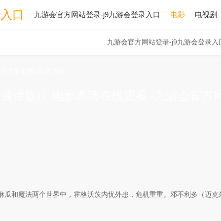
录入口
九游会官方网站登录-j9九游会登录入口
电影
电视剧
九游会官方网站登录-j9九游会登录入
王子的背叛(普通话版)
通话版)》电影高清在线观看 -九游会官方
瓜和魔法两个世界中，霍格沃茨内忧外患，危机重重。邓不利多（迈克尔.