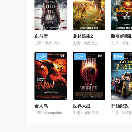
血与雪
龙林逃生2
主演：弗农·威尔斯,西蒙·飞利普斯,anne-carolyne,binette,michael,swatton,brooke,chamberlain,blake,canning,brianna,ripley,adam,huel,potter,stéphane,tremblay,paul,whitney,prosper,junior
主演：杨盛业,彭静,王国华,张小明,苏建宝
主演：内详
hd
hd
5.0分
3.0分
8.0分
食人鸟
世界大战
开始邮政
主演：seanpatrickflanery,rodtaylor,stephenmchattie
主演：汤姆·克鲁斯,达科塔·范宁,米兰达·奥图,贾斯汀·查特文,蒂姆·罗宾斯,瑞克·冈萨雷斯,尤尔·瓦斯克斯,莱尼·维尼托,丽萨·安·沃尔特,安·鲁滨逊,吉恩·巴瑞,大卫·阿伦·伯施理,罗兹·亚布拉姆斯,迈克尔·布朗李,卡米莉亚·莫内特,艾米·莱安,丹尼·霍奇