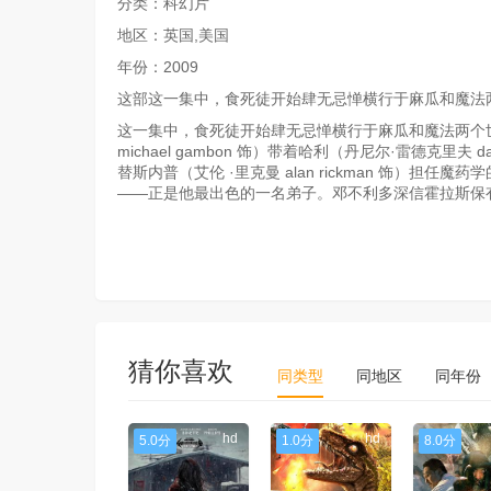
分类：科幻片
地区：英国,美国
年份：2009
这部这一集中，食死徒开始肆无忌惮横行于麻瓜和魔法
这一集中，食死徒开始肆无忌惮横行于麻瓜和魔法两个
michael gambon 饰）带着哈利（丹尼尔·雷德克里夫 
替斯内普（艾伦 ·里克曼 alan rickman 饰）
——正是他最出色的一名弟子。邓不利多深信霍拉斯保
猜你喜欢
同类型
同地区
同年份
hd
hd
5.0分
1.0分
8.0分