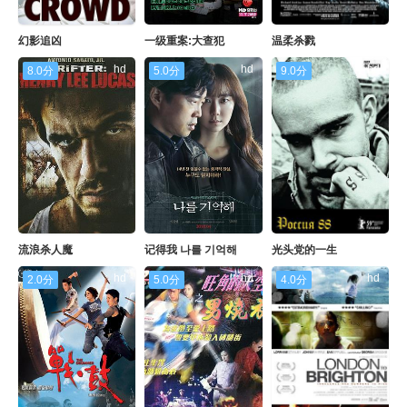
幻影追凶
一级重案:大查犯
温柔杀戮
hd
hd
hd
8.0分
5.0分
9.0分
流浪杀人魔
记得我 나를 기억해
光头党的一生
hd
hd
hd
2.0分
5.0分
4.0分