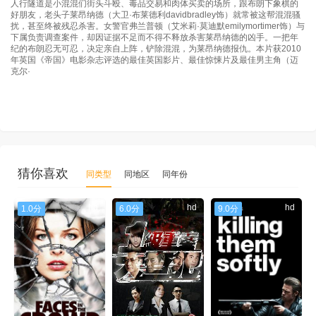
人行隧道是小混混们街头斗殴、毒品交易和肉体买卖的场所，跟布朗下象棋的
好朋友，老头子莱昂纳德（大卫·布莱德利davidbradley饰）就常被这帮混混骚
扰，甚至终被残忍杀害。女警官弗兰普顿（艾米莉·莫迪默emilymortimer饰）与
下属负责调查案件，却因证据不足而不得不释放杀害莱昂纳德的凶手。一把年
纪的布朗忍无可忍，决定亲自上阵，铲除混混，为莱昂纳德报仇。本片获2010
年英国《帝国》电影杂志评选的最佳英国影片、最佳惊悚片及最佳男主角（迈
克尔·
猜你喜欢
同类型
同地区
同年份
hd
hd
hd
1.0分
6.0分
9.0分