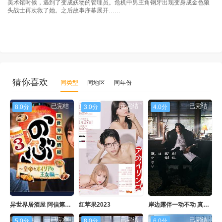
美术馆时候，遇到了变成妖物的管理员。危机中男主角钢牙出现变身成金色狼
头战士再次救了她。之后故事序幕展开……
猜你喜欢
同类型
同地区
同年份
已完结
已完结
已完结
8.0分
3.0分
4.0分
异世界居酒屋 阿信第三季～皇帝与欧利亚的公主篇～
红苹果2023
岸边露伴一动不动 真人剧
已完结
已完结
已完结
5.0分
8.0分
6.0分