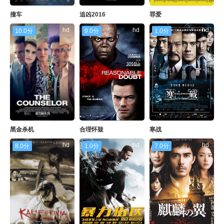
撞车
追凶2016
罪爱
hd
hd
hd
10.0分
9.0分
1.0分
黑金杀机
合理怀疑
寒战
hd
hd
hd
8.0分
1.0分
7.0分