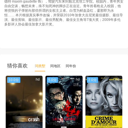
德特 maxim gaudette 饰），驾驶汽车来到魁北克理工学院。校园内，青年男女
自由交谈，畅想未来，殊不知死神的脚步正在迫近。青年拎着枪走入校园，他
将愤恨的子弹射向那些所谓的女权主义者。白雪为鲜血染红，霎那即为永
恒…… 本片根据真实事件改编，并荣获2010年加拿大吉尼奖最佳摄影、最佳导
演、最佳剪辑、最佳影片、最佳男配角、最佳女主角等7项大奖；2009年多伦
多影评人协会最佳加拿大影片奖。
猜你喜欢
同类型
同地区
同年份
hd
hd
hd
10.0分
5.0分
2.0分