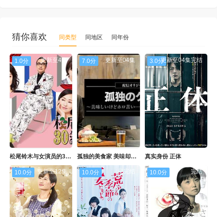
猜你喜欢
同类型
同地区
同年份
更新至4集
更新至04集
更新至04集完结
1.0分
7.0分
3.0分
松尾铃木与女演员的30分钟第二季
孤独的美食家 美味却苦涩 井之头五郎的灾难
真实身份 正体
更新至12集
已完结
完结
10.0分
10.0分
10.0分