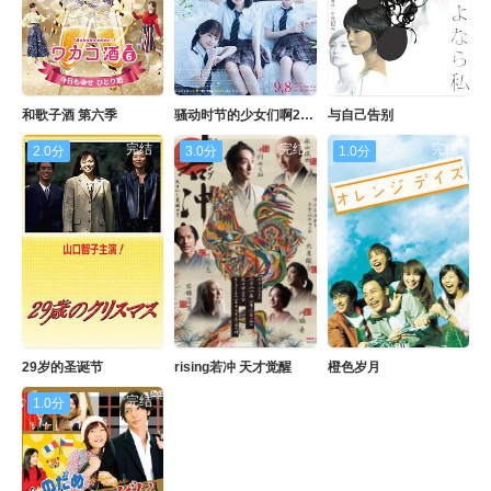
和歌子酒 第六季
骚动时节的少女们啊2020
与自己告别
完结
完结
完结
2.0分
3.0分
1.0分
29岁的圣诞节
rising若冲 天才觉醒
橙色岁月
完结
1.0分