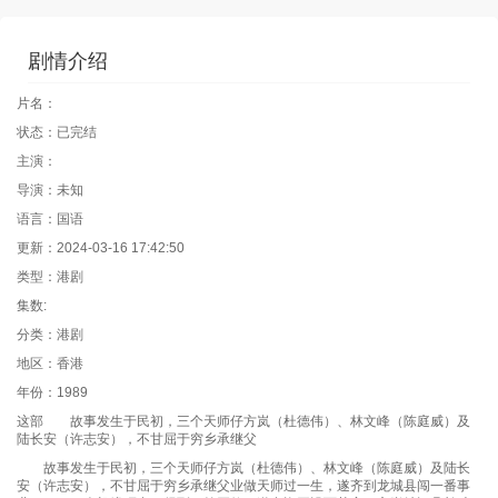
剧情介绍
片名：
状态：已完结
主演：
导演：未知
语言：国语
更新：2024-03-16 17:42:50
类型：港剧
集数:
分类：港剧
地区：香港
年份：1989
这部 故事发生于民初，三个天师仔方岚（杜德伟）、林文峰（陈庭威）及
陆长安（许志安），不甘屈于穷乡承继父
故事发生于民初，三个天师仔方岚（杜德伟）、林文峰（陈庭威）及陆长
安（许志安），不甘屈于穷乡承继父业做天师过一生，遂齐到龙城县闯一番事