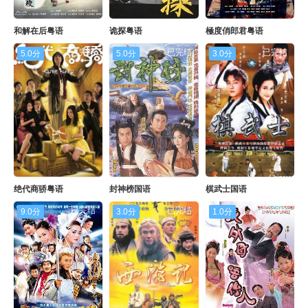
和解在后粤语
诡探粤语
極度俏郎君粤语
已完结
已完结
已完结
5.0分
5.0分
3.0分
绝代商骄粤语
封神榜国语
棋武士国语
已完结
已完结
已完结
9.0分
3.0分
1.0分