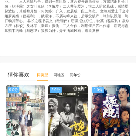
业。 三人机缘巧合，得到一笔巨款，遂合资开设西茶室，方岚结识县长叶
泉（杨泽霖）之女叶嘉欣（李婉华）二人共坠爱河，惜二人阶级悬殊，感情屡
起波折，其后黎月嫦（何美婷）介入，发展成一段三角恋。 文峰则爱上千金小
姐罗美娥（蔡嘉利），娥崇洋，不屑与峰来往，后娥父破产，峰加以照顾，终
打动其芳心。 县长之秘书姜文（欧瑞伟）密谋报仇夺位，狄英（骆应钧）欲杀
方庆（林蛟）及林荣（秦煌）报仇，二人合作，利用僵尸四出作恶，后更与盗
墓贼韦约翰（戴志卫）狼狈为奸，弄至满城风雨，嘉欣复被
猜你喜欢
同类型
同地区
同年份
已完结
已完结
已完结
9.0分
2.0分
1.0分