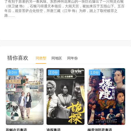
了有别于原著的另一番风味。东胜神州花果山的一块巨石爆出了一只明灵石猴
（张卫健 饰），石猴习得通天本领后，大闹天宫，被如来压于五指山下。五百
年后，观音菩萨点化悟空，拜唐三藏（江华 饰）为师，踏上了取经赎罪之
路……
猜你喜欢
同类型
同地区
同年份
已完结
已完结
已完结
9.0分
2.0分
1.0分
和解在后粤语
诡探粤语
極度俏郎君粤语