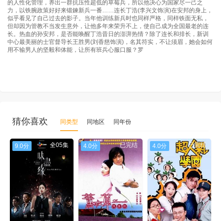
的人性化管理，养出一群抗压性超低的草莓兵，所以他决心为国家尽一己之
力，以铁腕政策好好来锻鍊新兵一番……连长丁浩(李兴文饰演)在安邦的身上，
似乎看见了自己过去的影子。当年他训练新兵时也同样严格，同样铁面无私，
但却因为管教不当发生意外，让他多年来荣升不上，使自己成为全国最老的连
长。热血的孙安邦，是否能唤醒丁浩昔日的澎湃热情？除了连长和排长，新训
中心最美丽的士官督导长王胜男(刘香慈饰演)，名其符实，不让须眉，她会如何
用不输男人的坚毅和体能，让所有班兵心服口服？罗
猜你喜欢
同类型
同地区
同年份
全05集
已完结
已完结
9.0分
4.0分
4.0分