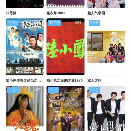
味尽缘
薰衣草2001
超人气学园
已完结
完结
完结
2.0分
10.0分
9.0分
陆小凤传奇之武当之战1978
陆小凤之金鹏之谜1976
家人之间
完结
完结
完结
1.0分
9.0分
8.0分