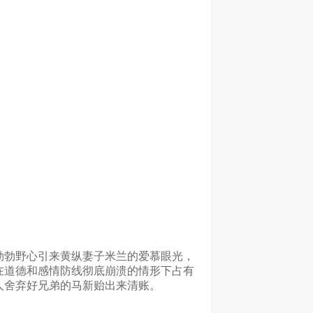
勃勃野心引来黄纵妻子米兰的爱慕眼光，
在道德和感情防线彻底崩溃的情形下占有
人舍弃好兄弟的马新贻出来清账。