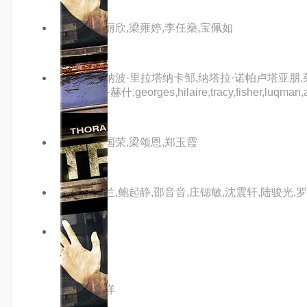
主演：邓丽欣,梁雍婷,李任燊,宝佩如
主演：塔纳波·里拉塔纳卡邹,纳塔拉·诺帕卢塔亚朋,茱
尼,丹尼尔·赫什,georges,hilaire,tracy,fisher,luqman,a.,ag
主演：张国荣,梁颂恩,郑玉霞
主演：罗兰,鲍起静,邵音音,庄锶敏,沈震轩,陆骏光,
2.0分
hd
色狱女囚
主演：内详