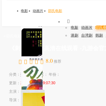
电影
动画片
邵氏电影
电影
动画片
邵氏
港剧
台湾剧
韩剧
»
邵氏电影
»
刺马1973
《刺马1973》高清在线观看 -九游会
8.0
推荐
分类：
邵氏电影
地区：
年份：
更新：
2024-03-16 19:07:30
主演：
井莉
导演：