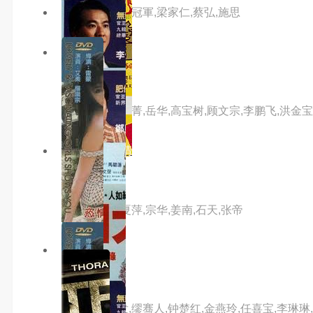
主演：傅声,戚冠軍,梁家仁,蔡弘,施思
7.0分
hd高清
飞燕金刀
主演：秦萍,唐菁,岳华,高宝树,顾文宗,李鹏飞,洪金宝
10.0分
hd高清
牛鬼蛇神
主演：李菁,夏萍,宗华,姜南,石天,张帝
8.0分
hd高清
女人心
主演：周润发,缪骞人,钟楚红,金燕玲,任喜宝,李琳琳