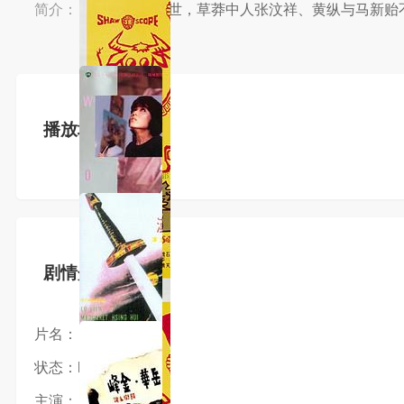
简介：
简介：清朝乱世，草莽中人张汶祥、黄纵与马新贻不
播放地址
剧情介绍
片名：
状态：hd
主演：
井莉