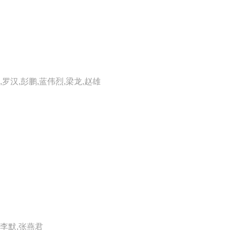
,罗汉,彭鹏,蓝伟烈,梁龙,赵雄
,李默,张燕君