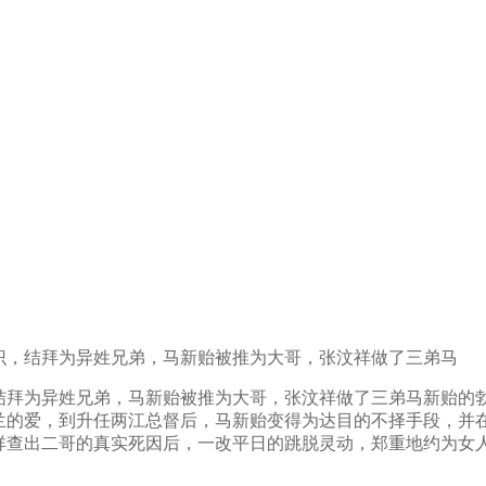
识，结拜为异姓兄弟，马新贻被推为大哥，张汶祥做了三弟马
结拜为异姓兄弟，马新贻被推为大哥，张汶祥做了三弟马新贻的
兰的爱，到升任两江总督后，马新贻变得为达目的不择手段，并
祥查出二哥的真实死因后，一改平日的跳脱灵动，郑重地约为女