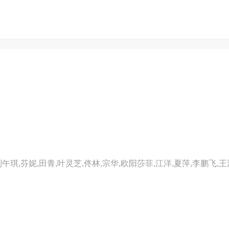
刘午琪,芬妮,田青,叶灵芝,佟林,宗华,欧阳莎菲,江洋,夏萍,李鹏飞,