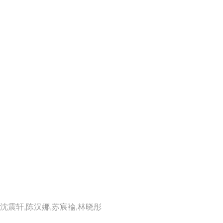
,沈震轩,陈汉娜,苏宸褕,林晓彤