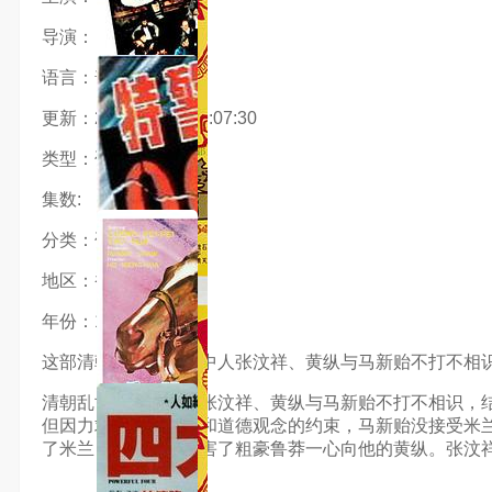
导演：
语言：普通话
更新：2024-03-16 19:07:30
类型：邵氏电影
集数:
分类：邵氏电影
地区：香港
年份：1973
这部清朝乱世，草莽中人张汶祥、黄纵与马新贻不打不相
清朝乱世，草莽中人张汶祥、黄纵与马新贻不打不相识，
但因力求上进的雄心和道德观念的约束，马新贻没接受米
了米兰，同时设计杀害了粗豪鲁莽一心向他的黄纵。张汶