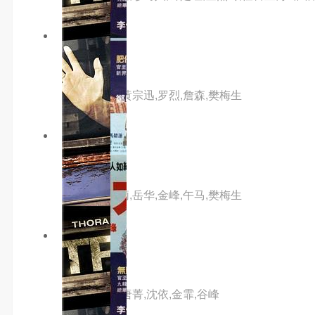
5.0分
hd高清
来如风
主演：金汉,黄宗迅,罗烈,詹森,樊梅生
2.0分
hd高清
吉祥赌坊
主演：何莉莉,岳华,金峰,午马,樊梅生
9.0分
hd高清
特警009
主演：杜娟,唐菁,沈依,金霏,谷峰