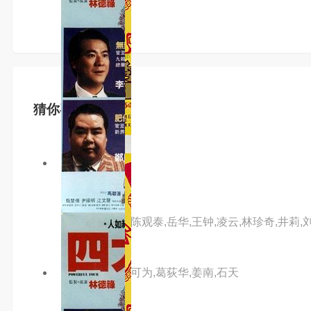
猜你喜欢
3.0分
已完结
大劫案
主演：李修贤,陈观泰,岳华,王钟,凌云,林珍奇,井莉,
主演：狄龙,程可为,葛荻华,姜南,石天