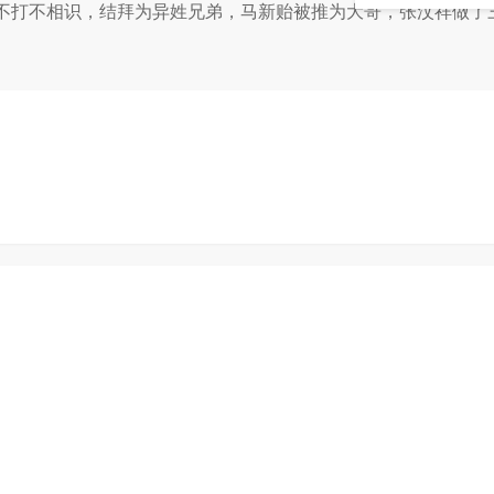
打不相识，结拜为异姓兄弟，马新贻被推为大哥，张汶祥做了三弟