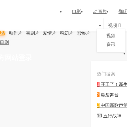
电影
动画片
邵
视频
电影
动作片
喜剧片
爱情片
科幻片
恐怖片
视频
日剧
资讯
官方网站登录
热门搜索
1
开工了！新
2
爆裂舞台
3
中国新歌声第
10
五行战神