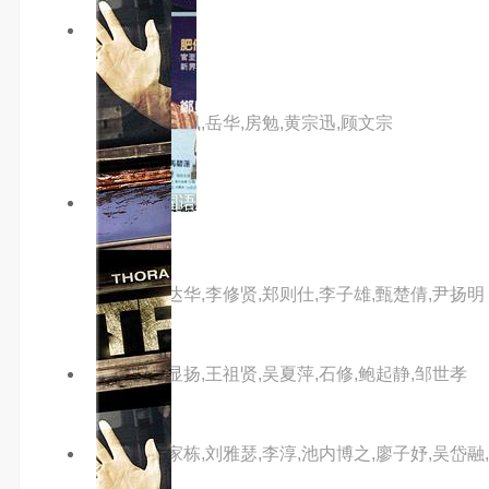
6.0分
hd高清
荒江女侠
主演：郑佩佩,岳华,房勉,黄宗迅,顾文宗
3.0分
hd国语
四大探长
主演：任达华,李修贤,郑则仕,李子雄,甄楚倩,尹扬明
主演：江显扬,王祖贤,吴夏萍,石修,鲍起静,邹世孝
主演：林家栋,刘雅瑟,李淳,池内博之,廖子妤,吴岱融