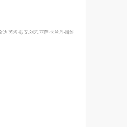
达,芮塔·彭安,刘艺,丽萨·卡兰丹-斯维