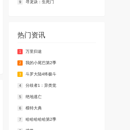
寻龙诀：生死门
9
热门资讯
万里归途
1
我的小尾巴第2季
2
斗罗大陆4终极斗
3
分歧者1：异类觉
4
绝地逃亡
5
模特大典
6
哈哈哈哈哈第2季
7