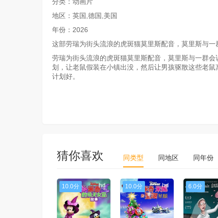
分类：动画片
地区：英国,德国,美国
年份：2026
这部劳瑞为街头流浪的虎斑猫莫里斯配音，莫里斯与一
劳瑞为街头流浪的虎斑猫莫里斯配音，莫里斯与一群会
划，让老鼠假装在小镇出没，然后让男孩驱散这些老鼠离开
计划好。
猜你喜欢
同类型
同地区
同年份
hd
hd
10.0分
10.0分
6.0分