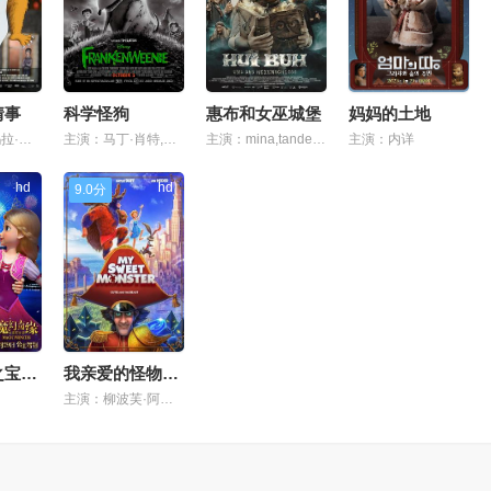
情事
科学怪狗
惠布和女巫城堡
妈妈的土地
主演：达格玛拉·多敏齐克,米歇尔·波克,马修·莫迪恩,卡梅隆·莫纳汉,史蒂芬·朗,贝拉·哈德森,艾玛·肯尼,安娜·奥多诺霍,塔尼娅·弗兰克斯,克莱德·巴尔多,纳吉拉·赛义德,基思·伦道夫·史密斯,丹·多明格斯,弗洛伦西娅·洛扎诺,露比·莫迪恩,卡罗琳·鲍伊姆勒,克里斯蒂娜·普马列加,特蕾西·索恩,莱拉·罗宾斯,张欣迪,戴尔·索尔斯,詹妮弗·多尔·怀特,布莱恩·戴克斯特拉,安德鲁·加曼,迈克尔·劳伦斯,斯特吉斯·华纳,斯托姆·拉奇
主演：马丁·肖特,凯瑟琳·欧哈拉,马丁·兰道,薇诺娜·瑞德,罗伯特·卡普荣,康查塔·费雷尔,阿蒂库斯·沙弗尔
主演：mina,tander,christoph,maria,herbst,michael,herbig
主演：内详
hd
hd
9.0分
魔幻奇缘之宝石公主
我亲爱的怪物伙伴
主演：柳波芙·阿克肖诺娃,阿列克谢·乔马科夫,alena,doletskaya,timur,kerimov,violetta,volskaya,prokhor,chekhovskoy,maksim,volkov,vladislav,kopp,pyotr,ivashchenko,martin,cooke,海莉·达芙,olga,gunkina,乔恩·海德,barrett,leddy,保利·肖尔