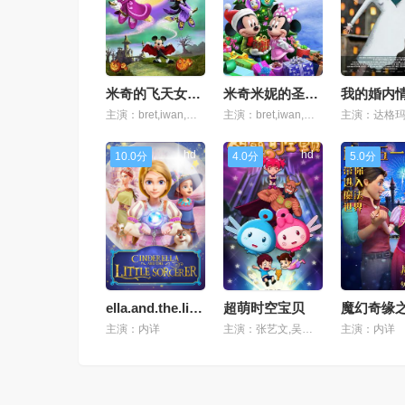
米奇的飞天女巫故事
米奇米妮的圣诞星愿
我的婚内
主演：bret,iwan,比尔·法玛尔,特蕾丝·麦克尼尔
主演：bret,iwan,凯特琳·罗布罗克,比尔·法玛尔
hd
hd
10.0分
4.0分
5.0分
ella.and.the.little.sorcer
超萌时空宝贝
主演：内详
主演：张艺文,吴凡,孙科
主演：内详