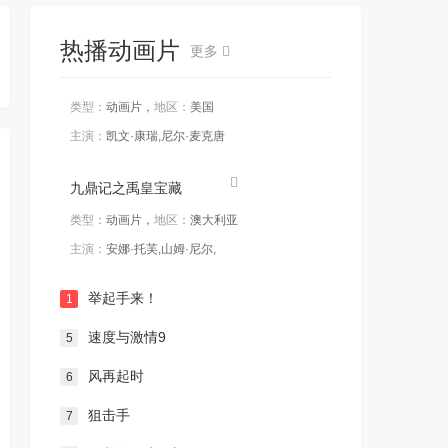
热播动画片
更多
类型：
动画片，
地区：
美国
主演：
凯文·康瑞,尼尔·麦克唐
九鼎记之禹皇宝藏
类型：
动画片，
地区：
澳大利亚
主演：
安娜·托芙,山姆·尼尔,
举起手来！
1
速度与激情9
5
风再起时
6
狙击手
7