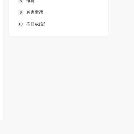
维将
8
独家童话
9
不日成婚2
10