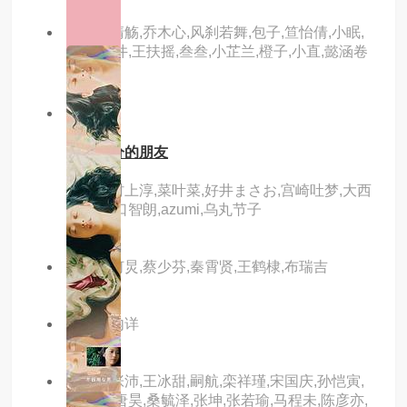
主演：清觞,乔木心,风刹若舞,包子,笪怡倩,小眠,
木城,井井,王扶摇,叁叁,小芷兰,橙子,小直,懿涵卷
卷
8.0分
hd
黄昏时分的朋友
主演：村上淳,菜叶菜,好井まさお,宫崎吐梦,大西
信满,田口智朗,azumi,乌丸节子
主演：何炅,蔡少芬,秦霄贤,王鹤棣,布瑞吉
主演：内详
主演：张沛,王冰甜,嗣航,栾祥瑾,宋国庆,孙恺寅,
黄进泽,唐昊,桑毓泽,张坤,张若瑜,马程未,陈彦亦,