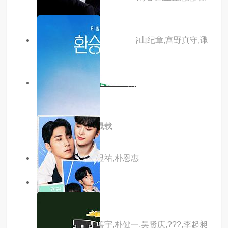
燕,孟子焱,杨默
主演：寺岛拓笃,铃村健一,谷山纪章,宫野真守,诹
访部顺一,下野纮,鸟海浩辅
6.0分
更新至第20260114期
踢球的她们
主演：李寿根,裴晟载
主演：荷承里,金显祐,朴恩惠
7.0分
更新至22集
第一个男人
主演：咸恩静,尹善宇,朴健一,吴贤庆,???,李起昶