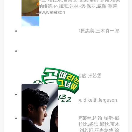
恩·乔治,纳维德·内加班,达林·德·保罗,威廉·赛莱
耶,matthew,waterson
主演：松本梨香,大谷育江,林原惠美,三木真一郎,
犬山犬子,上田祐司
6.0分
hd
魔法精灵
主演：苏倩芸,吴凡,王雪沁,金然,张艺雯
主演：
patrick,stewart,alexander,gould,keith,ferguson
主演：特穆拉·莫里森,露西·劳莱丝,约翰·瑞斯-戴
维斯,瑞斯·达比,柯比,蒂莫西拉比,杨轶,邱秋,宝木
中阳,郭政建,林强,刘琮,张磊,刘若班,巫蛊悠悠,徐