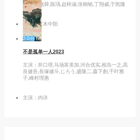
苗洋,姚铭舜,陈瑀,赵梓涵,张桐铭,丁翔威,于凯隆
主演：宝木中阳
2.0分
hd
不是孤单一人2023
主演：井口理,马场富美加,河合优实,相岛一之,高
良健吾,長塚健斗,じろう,盛隆二,森下創,千叶雅
子,峰村理惠
主演：内详