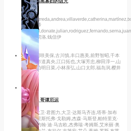
孙神探与黑寡妇的诅咒
主演：
jesús,barreda,andrea,villaverde,catherina,martínez
维森特·希
尔,isabel,donate,julian,rodriguez,fernando,serna,juan
伊恩·巴切洛,钱信伊
主演：冈咲美保,古川慎,丰口惠美,前野智昭,千本
木彩花,市道真央,江口拓也,大塚芳忠,柳田淳一,山
本兼平,泊明日菜,小林亲弘,山口太郎,福岛润,樱井
孝宏
7.0分
hd
蝙蝠侠：哥谭厄运
主演：大卫·君图力,大卫·达斯马齐连,塔蒂·加布
里埃,克里斯托弗·戈勒姆,杰森·马斯登,帕特里克·
法比安,约翰·迪·马吉欧,杰弗瑞·考姆斯,艾米丽·奥
布莱恩,卡兰·布拉尔,吉第安·艾朵,蒂姆·罗斯,布莱