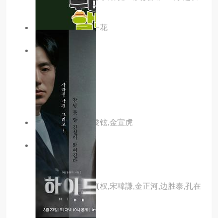
主演：李诗雅,李一花
3.0分
更新至20集
换乘恋爱第四季
主演：内详
主演：文世润,金俊铉,金宣虎
2.0分
更新至01集
即兴爵士
主演：池镐根,金真权,宋韓謙,金正河,边胜泰,孔在
贤