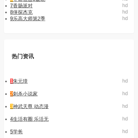
hd
7
香肠派对
hd
8
侠探杰克
hd
9
乐高大师第2季
热门资讯
hd
1
朱元璋
hd
2
刺杀小说家
hd
3
神武天尊 动态漫
hd
4
生活有圈 乐活无
hd
5
学爸