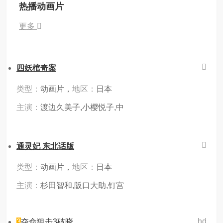
热播动画片
更多
四妖棺奇案
类型：
动画片，
地区：
日本
主演：
渡边久美子,小樱悦子,中
通灵妃 东北话版
类型：
动画片，
地区：
日本
主演：
杉田智和,阪口大助,钉宫
hd
3
夺命狙击3破晓