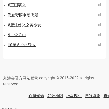
hd
6
三国演义
hd
7
逆天邪神 动态漫
hd
8
魔法使光之美少女
hd
9
一念关山
hd
10
第八个嫌疑人
九游会官方网站登录 copyright © 2015-2022 all rights
reserved
百度蜘蛛
-
谷歌地图
-
神马爬虫
-
搜狗蜘蛛
-
奇