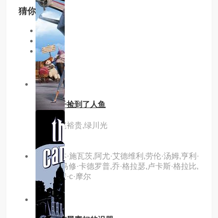
猜你喜欢
同类型
同地区
同年份
7.0分
hd
这个男子捡到了人鱼
主演：梶裕贵,绿川光
主演：本·施瓦茨,阿尤·艾德维利,劳伦·汤姆,亨利·
罗林斯,马修·卡德罗普,乔·格拉瑟,卢卡斯·格拉比,
艾德丽安·c·摩尔
7.0分
hd