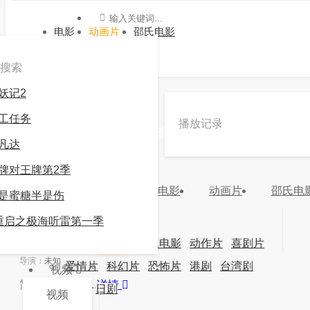
电影
动画片
邵氏电影
搜索
妖记2
»
»
妈妈的土地
工任务
播放记录
《妈妈的土地》高清在线观看 -九游会官方网站登
凡达
录
牌对王牌第2季
9.0
力荐
电影
动画片
邵氏电
是蜜糖半是伤
分类：
地区：
年份：
重启之极海听雷第一季
更新：
2024-03-16 16:22:58
主演：
未知
电影
动画片
邵氏电影
动作片
喜剧片
导演：
未知
爱情片
科幻片
恐怖片
港剧
台湾剧
视频
简介：
简介：...
详情
韩剧
日剧
视频